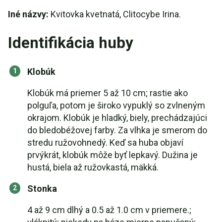
Iné názvy:
Kvitovka kvetnatá, Clitocybe Irina.
Identifikácia huby
Klobúk
Klobúk má priemer 5 až 10 cm; rastie ako
polguľa, potom je široko vypuklý so zvlneným
okrajom. Klobúk je hladký, biely, prechádzajúci
do bledobéžovej farby. Za vlhka je smerom do
stredu ružovohnedý. Keď sa huba objaví
prvýkrát, klobúk môže byť lepkavý. Dužina je
hustá, biela až ružovkastá, mäkká.
Stonka
4 až 9 cm dlhý a 0.5 až 1.0 cm v priemere.;