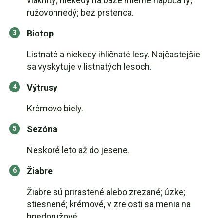
vláknitý; niekedy na báze mierne napučaný;
ružovohnedý; bez prstenca.
Biotop
Listnaté a niekedy ihličnaté lesy. Najčastejšie
sa vyskytuje v listnatých lesoch.
Výtrusy
Krémovo biely.
Sezóna
Neskoré leto až do jesene.
Žiabre
Žiabre sú prirastené alebo zrezané; úzke;
stiesnené; krémové, v zrelosti sa menia na
hnedoružové.