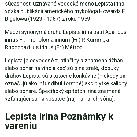
súčasnosti uznávané vedecké meno Lepista irina
vďaka publikácii amerického mykológa Howarda E.
Bigelowa (1923 - 1987) z roku 1959.
Medzi synonymá druhu Lepista irina patrí Agaricus
irinus Fr. Tricholoma irinum (Fr.) P. Kumm., a
Rhodopaxillus irinus (Fr.) Métrod.
Lepista je odvodené z latinčiny a znamená džbán
alebo pohár na víno a keď sú plne zrelé, klobúky
druhov Lepista sú skutočne konkávne (niekedy sa
označujú ako infundibuliformné) ako plytké kalichy
alebo poháre. Špecifický epiteton irina znamená
vzťahujúci sa na kosatce (najmä na ich vôňu).
Lepista irina Poznámky k
vareniu