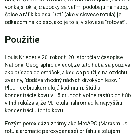
vonkajší okraj čiapočky sa veľmi podobajú na náboj,
špice a ráfik kolesa: "rot" (ako v slovese rotula) je
odkazom na koleso, ako je to aj v slovese "rotovať".
Použitie
Louis Krieger v 20. rokoch 20. storočia v časopise
National Geographic uviedol, že táto huba sa používa
ako prísada do omáčok, a keď sa použije na ozdobu
zveriny, "dodáva vhodný nádych divokých lesov."
Plodnice bioakumulujú kadmium: štúdia
koncentrácie kovu v 15 druhoch voľne rastúcich húb
v Indii ukázala, že M. rotula nahromadila najvyššiu
koncentráciu tohto kovu.
Enzým peroxidáza známy ako MroAPO (Marasmius
rotula aromatic peroxygenase) priťahuje záujem