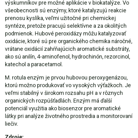
výskumníkov pre možné aplikácie v biokatalýze. Vo
všeobecnosti sú enzýmy, ktoré katalyzujú reakcie
prenosu kyslíka, veľmi užitočné pri chemickej
syntéze, pretože pracujú selektívne a za okolitých
podmienok. Hubové peroxidázy môžu katalyzovať
oxidácie, ktoré sú pre organického chemika náročné,
vrátane oxidácií zahŕňajúcich aromatické substráty,
ako sú anilín, 4-aminofenol, hydrochinón, rezorcinol,
katechol a paracetamol.
M. rotula enzým je prvou hubovou peroxygenázou,
ktorú možno produkovať vo vysokých výťažkoch. Je
veľmi stabilný v širokom rozsahu pH a v rôznych
organických rozpúšťadlách. Enzým má ďalší
potenciál využitia ako biosenzor pre aromatické
látky pri analýze životného prostredia a monitorovaní
liečiv.
Zdroje: