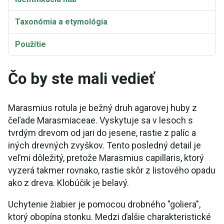
Taxonómia a etymológia
Použitie
Čo by ste mali vedieť
Marasmius rotula je bežný druh agarovej huby z
čeľade Marasmiaceae. Vyskytuje sa v lesoch s
tvrdým drevom od jari do jesene, rastie z palíc a
iných drevných zvyškov. Tento posledný detail je
veľmi dôležitý, pretože Marasmius capillaris, ktorý
vyzerá takmer rovnako, rastie skôr z listového opadu
ako z dreva. Klobúčik je belavý.
Uchytenie žiabier je pomocou drobného "goliera",
ktorý obopína stonku. Medzi ďalšie charakteristické