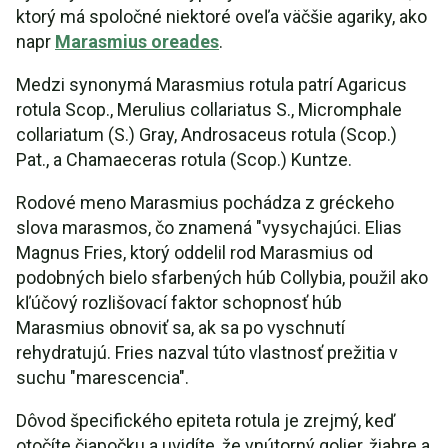
ktorý má spoločné niektoré oveľa väčšie agariky, ako
napr
Marasmius oreades
.
Medzi synonymá Marasmius rotula patrí Agaricus
rotula Scop., Merulius collariatus S., Micromphale
collariatum (S.) Gray, Androsaceus rotula (Scop.)
Pat., a Chamaeceras rotula (Scop.) Kuntze.
Rodové meno Marasmius pochádza z gréckeho
slova marasmos, čo znamená "vysychajúci. Elias
Magnus Fries, ktorý oddelil rod Marasmius od
podobných bielo sfarbených húb Collybia, použil ako
kľúčový rozlišovací faktor schopnosť húb
Marasmius obnoviť sa, ak sa po vyschnutí
rehydratujú. Fries nazval túto vlastnosť prežitia v
suchu "marescencia".
Dôvod špecifického epiteta rotula je zrejmý, keď
otočíte čiapočku a uvidíte, že vnútorný golier, žiabre a