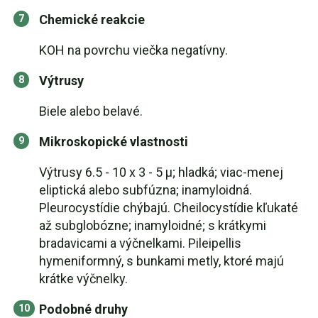
Chemické reakcie
KOH na povrchu viečka negatívny.
Výtrusy
Biele alebo belavé.
Mikroskopické vlastnosti
Výtrusy 6.5 - 10 x 3 - 5 µ; hladká; viac-menej
eliptická alebo subfúzna; inamyloidná.
Pleurocystídie chýbajú. Cheilocystídie kľukaté
až subglobózne; inamyloidné; s krátkymi
bradavicami a výčnelkami. Pileipellis
hymeniformný, s bunkami metly, ktoré majú
krátke výčnelky.
Podobné druhy