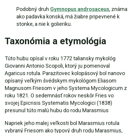
Podobný druh
Gymnopus androsaceus
, známa
ako padavka konská, má žiabre pripevnené k
stonke, a nie k golieriku.
Taxonómia a etymológia
Túto hubu opísal v roku 1772 taliansky mykológ
Giovanni Antonio Scopoli, ktorý ju pomenoval
Agaricus rotula. Parazitovec kolopásový bol nanovo
opísaný veľkým švédskym mykológom Eliasom
Magnusom Friesom v jeho Systema Mycologicum z
roku 1821. O sedemnásť rokov neskôr Fries vo
svojej Epicrisis Systematis Mycologici (1838)
presunul túto malú hubu do rodu Marasmius
Napriek jeho malej veľkosti bol Marasmius rotula
vybraný Friesom ako typový druh rodu Marasmius,