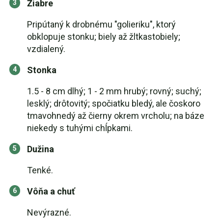
Žiabre
Pripútaný k drobnému "golieriku", ktorý
obklopuje stonku; biely až žltkastobiely;
vzdialený.
Stonka
1.5 - 8 cm dlhý; 1 - 2 mm hrubý; rovný; suchý;
lesklý; drôtovitý; spočiatku bledý, ale čoskoro
tmavohnedý až čierny okrem vrcholu; na báze
niekedy s tuhými chĺpkami.
Dužina
Tenké.
Vôňa a chuť
Nevýrazné.