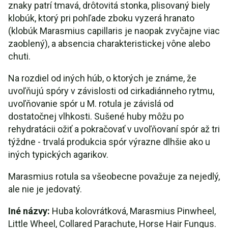
znaky patrí tmavá, drôtovitá stonka, plisovaný biely
klobúk, ktorý pri pohľade zboku vyzerá hranato
(klobúk Marasmius capillaris je naopak zvyčajne viac
zaoblený), a absencia charakteristickej vône alebo
chuti.
Na rozdiel od iných húb, o ktorých je známe, že
uvoľňujú spóry v závislosti od cirkadiánneho rytmu,
uvoľňovanie spór u M. rotula je závislá od
dostatočnej vlhkosti. Sušené huby môžu po
rehydratácii ožiť a pokračovať v uvoľňovaní spór až tri
týždne - trvalá produkcia spór výrazne dlhšie ako u
iných typických agarikov.
Marasmius rotula sa všeobecne považuje za nejedlý,
ale nie je jedovatý.
Iné názvy:
Huba kolovrátková, Marasmius Pinwheel,
Little Wheel, Collared Parachute, Horse Hair Fungus.