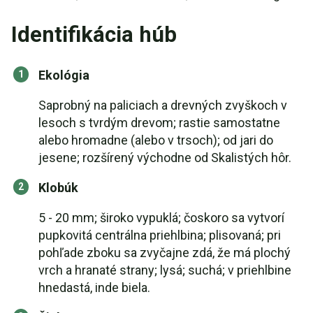
Identifikácia húb
Ekológia
Saprobný na paliciach a drevných zvyškoch v
lesoch s tvrdým drevom; rastie samostatne
alebo hromadne (alebo v trsoch); od jari do
jesene; rozšírený východne od Skalistých hôr.
Klobúk
5 - 20 mm; široko vypuklá; čoskoro sa vytvorí
pupkovitá centrálna priehlbina; plisovaná; pri
pohľade zboku sa zvyčajne zdá, že má plochý
vrch a hranaté strany; lysá; suchá; v priehlbine
hnedastá, inde biela.