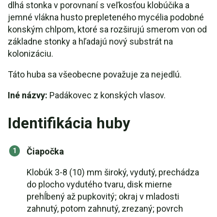
dlhá stonka v porovnaní s veľkosťou klobúčika a
jemné vlákna husto prepleteného mycélia podobné
konským chlpom, ktoré sa rozširujú smerom von od
základne stonky a hľadajú nový substrát na
kolonizáciu.
Táto huba sa všeobecne považuje za nejedlú.
Iné názvy:
Padákovec z konských vlasov.
Identifikácia huby
Čiapočka
Klobúk 3-8 (10) mm široký, vydutý, prechádza
do plocho vydutého tvaru, disk mierne
prehĺbený až pupkovitý; okraj v mladosti
zahnutý, potom zahnutý, zrezaný; povrch