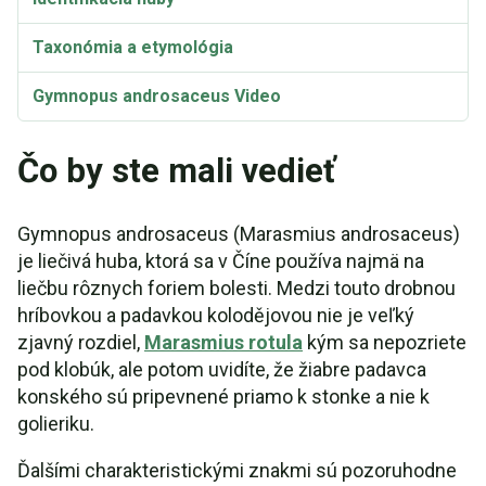
Taxonómia a etymológia
Gymnopus androsaceus Video
Čo by ste mali vedieť
Gymnopus androsaceus (Marasmius androsaceus)
je liečivá huba, ktorá sa v Číne používa najmä na
liečbu rôznych foriem bolesti. Medzi touto drobnou
hríbovkou a padavkou kolodějovou nie je veľký
zjavný rozdiel,
Marasmius rotula
kým sa nepozriete
pod klobúk, ale potom uvidíte, že žiabre padavca
konského sú pripevnené priamo k stonke a nie k
golieriku.
Ďalšími charakteristickými znakmi sú pozoruhodne