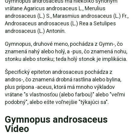
Gymnopus androsaceus má niekoľko synoným
vrátane Agaricus androsaceus L., Merulius
androsaceus (L.) S., Marasmius androsaceus (L.) Fr.,
Androsaceus androsaceus (L.) Rea a Setulipes
androsaceus (L.) Antonín.
Gymnopus, druhové meno, pochádza z Gymn-, čo
znamená nahý alebo holý, a -pus, čo znamená nohu,
stonku alebo stonku; teda holý stonok je implikácia.
Špecifický epiteton androsaceus pochádza z
andros-, čo znamená drobná rastlina alebo bylina,
plus prípona -aceus, ktorá má mnoho výkladov
vrátane "s vlastnosťou (alebo farbou)" alebo "veľmi
podobný", alebo ešte voľnejšie "týkajúci sa".
Gymnopus androsaceus
Video