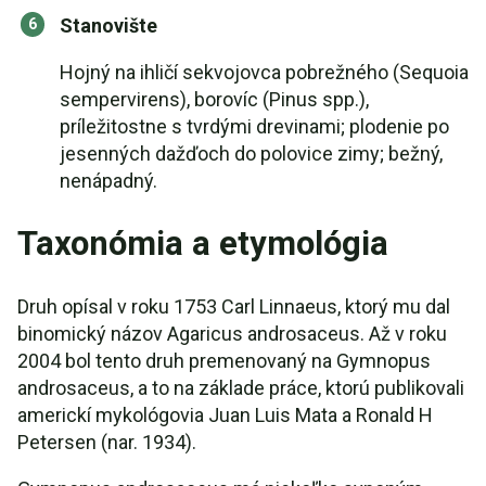
Stanovište
Hojný na ihličí sekvojovca pobrežného (Sequoia
sempervirens), borovíc (Pinus spp.),
príležitostne s tvrdými drevinami; plodenie po
jesenných dažďoch do polovice zimy; bežný,
nenápadný.
Taxonómia a etymológia
Druh opísal v roku 1753 Carl Linnaeus, ktorý mu dal
binomický názov Agaricus androsaceus. Až v roku
2004 bol tento druh premenovaný na Gymnopus
androsaceus, a to na základe práce, ktorú publikovali
americkí mykológovia Juan Luis Mata a Ronald H
Petersen (nar. 1934).