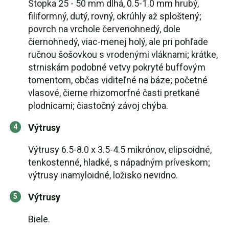
Stopka 25 - 50 mm dlhá, 0.5-1.0 mm hrubý,
filiformný, dutý, rovný, okrúhly až sploštený;
povrch na vrchole červenohnedý, dole
čiernohnedý, viac-menej holý, ale pri pohľade
ručnou šošovkou s vrodenými vláknami; krátke,
strniskám podobné vetvy pokryté buffovým
tomentom, občas viditeľné na báze; početné
vlasové, čierne rhizomorfné časti pretkané
plodnicami; čiastočný závoj chýba.
Výtrusy
Výtrusy 6.5-8.0 x 3.5-4.5 mikrónov, elipsoidné,
tenkostenné, hladké, s nápadným príveskom;
výtrusy inamyloidné, ložisko nevidno.
Výtrusy
Biele.