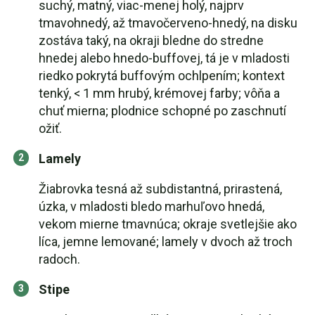
suchý, matný, viac-menej holý, najprv
tmavohnedý, až tmavočerveno-hnedý, na disku
zostáva taký, na okraji bledne do stredne
hnedej alebo hnedo-buffovej, tá je v mladosti
riedko pokrytá buffovým ochlpením; kontext
tenký, < 1 mm hrubý, krémovej farby; vôňa a
chuť mierna; plodnice schopné po zaschnutí
ožiť.
Lamely
Žiabrovka tesná až subdistantná, prirastená,
úzka, v mladosti bledo marhuľovo hnedá,
vekom mierne tmavnúca; okraje svetlejšie ako
líca, jemne lemované; lamely v dvoch až troch
radoch.
Stipe