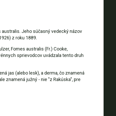
s australis. Jeho súčasný vedecký názov
1926) z roku 1889.
zer, Fomes australis (Fr.) Cooke,
énnych sprievodcov uvádzala tento druh
ná jas (alebo lesk), a derma, čo znamená
le znamená južný - nie "z Rakúska", pre