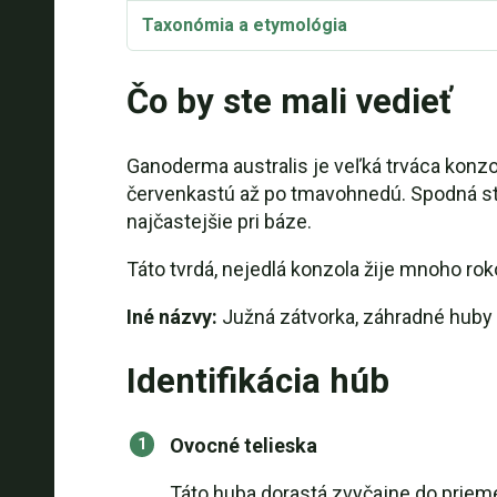
Taxonómia a etymológia
Čo by ste mali vedieť
Ganoderma australis je veľká trváca konzol
červenkastú až po tmavohnedú. Spodná str
najčastejšie pri báze.
Táto tvrdá, nejedlá konzola žije mnoho ro
Iné názvy:
Južná zátvorka, záhradné huby
Identifikácia húb
Ovocné telieska
Táto huba dorastá zvyčajne do priem