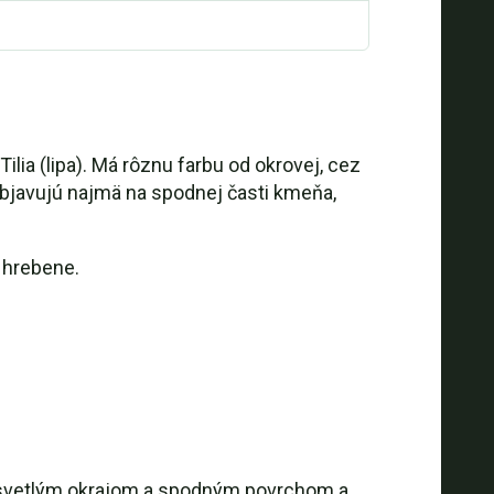
lia (lipa). Má rôznu farbu od okrovej, cez
bjavujú najmä na spodnej časti kmeňa,
 hrebene.
o svetlým okrajom a spodným povrchom a