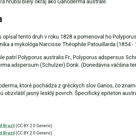
veľa hrubší biely okraj ako Ganoderma australe.
a
 opísal tento druh v roku 1828 a pomenoval ho Polyporu
ika a mykológa Narcisse Théophile Patouillarda (1854 - 
atrí Polyporus australis Fr., Polyporus adspersus Schul
ma adspersum (Schulzer) Donk. (Donedávna väčšina ter
noderma, ktoré pochádza z gréckych slov Ganos, čo zname
 obzvlášť jasný lesklý povrch. Špecifický epiteton austra
d Brazil
(CC BY 2.0 Generic)
d Brazil
(CC BY 2.0 Generic)