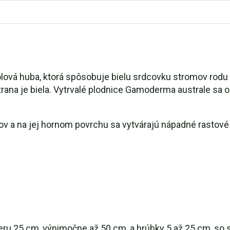
ová huba, ktorá spôsobuje bielu srdcovku stromov rodu Ti
ana je biela. Vytrvalé plodnice Gamoderma australe sa o
kov a na jej hornom povrchu sa vytvárajú nápadné rastové
eru 25 cm, výnimočne až 50 cm, a hrúbky 5 až 25 cm, s