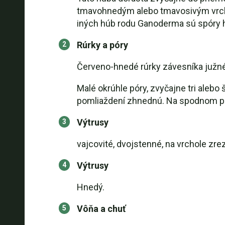
tmavohnedým alebo tmavosivým vrchným
iných húb rodu Ganoderma sú spóry h
Rúrky a póry
Červeno-hnedé rúrky závesníka južnéh
Malé okrúhle póry, zvyčajne tri alebo š
pomliaždení zhnednú. Na spodnom pov
Výtrusy
vajcovité, dvojstenné, na vrchole zre
Výtrusy
Hnedý.
Vôňa a chuť