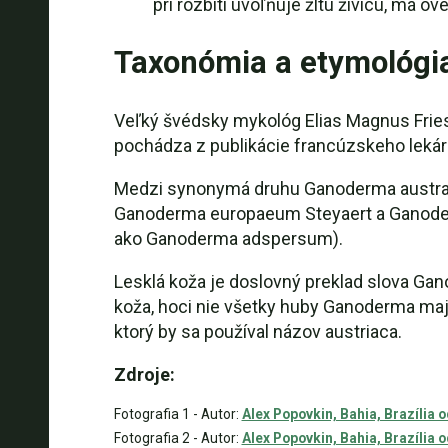
pri rozbití uvoľňuje žltú živicu, má o
Taxonómia a etymológi
Veľký švédsky mykológ Elias Magnus Fries
pochádza z publikácie francúzskeho lekárn
Medzi synonymá druhu Ganoderma australe p
Ganoderma europaeum Steyaert a Ganoder
ako Ganoderma adspersum).
Lesklá koža je doslovný preklad slova Ga
koža, hoci nie všetky huby Ganoderma majú
ktorý by sa používal názov austriaca.
Zdroje:
Fotografia 1 - Autor:
Alex Popovkin, Bahia, Brazília o
Fotografia 2 - Autor:
Alex Popovkin, Bahia, Brazília o