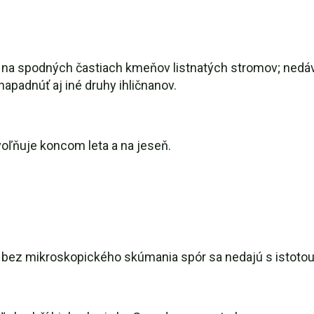
na spodných častiach kmeňov listnatých stromov; nedávno 
apadnúť aj iné druhy ihličnanov.
voľňuje koncom leta a na jeseň.
 bez mikroskopického skúmania spór sa nedajú s istotou 