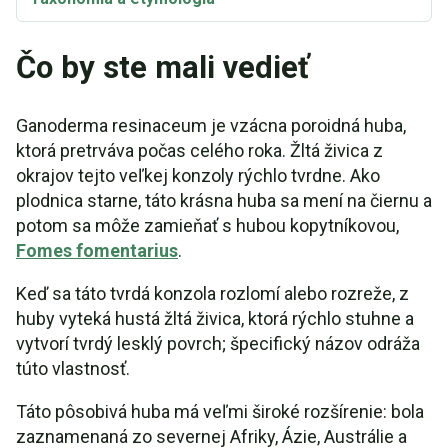
Čo by ste mali vedieť
Ganoderma resinaceum je vzácna poroidná huba,
ktorá pretrváva počas celého roka. Žltá živica z
okrajov tejto veľkej konzoly rýchlo tvrdne. Ako
plodnica starne, táto krásna huba sa mení na čiernu a
potom sa môže zamieňať s hubou kopytníkovou,
Fomes fomentarius
.
Keď sa táto tvrdá konzola rozlomí alebo rozreže, z
huby vyteká hustá žltá živica, ktorá rýchlo stuhne a
vytvorí tvrdý lesklý povrch; špecifický názov odráža
túto vlastnosť.
Táto pôsobivá huba má veľmi široké rozšírenie: bola
zaznamenaná zo severnej Afriky, Ázie, Austrálie a