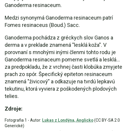
Ganoderma resinaceum.
Medzi synonymá Ganoderma resinaceum patrí
Fomes resinaceus (Boud.) Sacc.
Ganoderma pochádza z gréckych slov Ganos a
derma a v preklade znamená "lesklá koža". V
porovnaní s mnohými inými členmi tohto rodu je
Ganoderma resinaceum pomerne svetlá a lesklá...
za predpokladu, že z vrchnej časti klobúka zmyjete
prach zo spór. Špecifický epiteton resinaceum
znamená "živicový" a odkazuje na tvrdú lepkavú
tekutinu, ktorá vyviera z poškodených plodových
telies.
Zdroje:
Fotografia 1 - Autor:
Lukas z Londýna, Anglicko
(CC BY-SA 2.0
Generické)