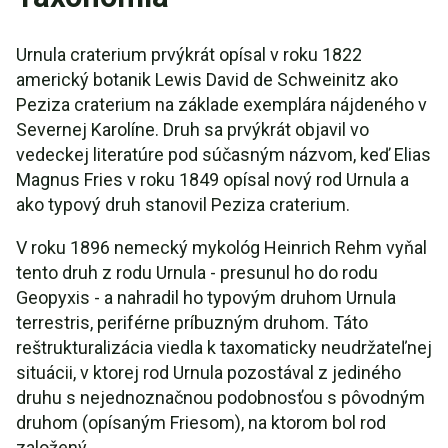
Urnula craterium prvýkrát opísal v roku 1822
americký botanik Lewis David de Schweinitz ako
Peziza craterium na základe exemplára nájdeného v
Severnej Karolíne. Druh sa prvýkrát objavil vo
vedeckej literatúre pod súčasným názvom, keď Elias
Magnus Fries v roku 1849 opísal nový rod Urnula a
ako typový druh stanovil Peziza craterium.
V roku 1896 nemecký mykológ Heinrich Rehm vyňal
tento druh z rodu Urnula - presunul ho do rodu
Geopyxis - a nahradil ho typovým druhom Urnula
terrestris, periférne príbuzným druhom. Táto
reštrukturalizácia viedla k taxomaticky neudržateľnej
situácii, v ktorej rod Urnula pozostával z jediného
druhu s nejednoznačnou podobnosťou s pôvodným
druhom (opísaným Friesom), na ktorom bol rod
založený.