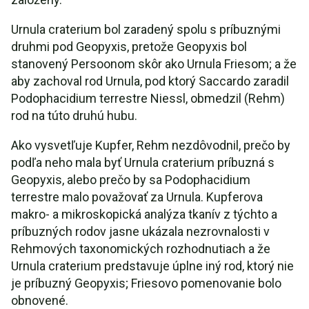
Urnula craterium bol zaradený spolu s príbuznými
druhmi pod Geopyxis, pretože Geopyxis bol
stanovený Persoonom skôr ako Urnula Friesom; a že
aby zachoval rod Urnula, pod ktorý Saccardo zaradil
Podophacidium terrestre Niessl, obmedzil (Rehm)
rod na túto druhú hubu.
Ako vysvetľuje Kupfer, Rehm nezdôvodnil, prečo by
podľa neho mala byť Urnula craterium príbuzná s
Geopyxis, alebo prečo by sa Podophacidium
terrestre malo považovať za Urnula. Kupferova
makro- a mikroskopická analýza tkanív z týchto a
príbuzných rodov jasne ukázala nezrovnalosti v
Rehmových taxonomických rozhodnutiach a že
Urnula craterium predstavuje úplne iný rod, ktorý nie
je príbuzný Geopyxis; Friesovo pomenovanie bolo
obnovené.