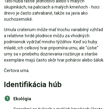
Táto huba rastie jednotlivo alebo v malých
skupinkách, na paliciach a malých kmeňoch - hoci
drevo je často zahrabané, takže sa javia ako
suchozemské.
Urnula craterium môže mať trochu variabilný vzhľad
a relatívne tvrdé plodnice môžu za vhodných
podmienok vydržať mnoho týždňov. Keď sú huby
mladé, ich celkový tvar pripomína urnu, ale "ústie"
urny sa v priebehu dozrievania rozširuje a staršie
exempláre majú často skôr tvar pohárov alebo šálok.
Čertova urna.
Identifikácia húb
Ekológia