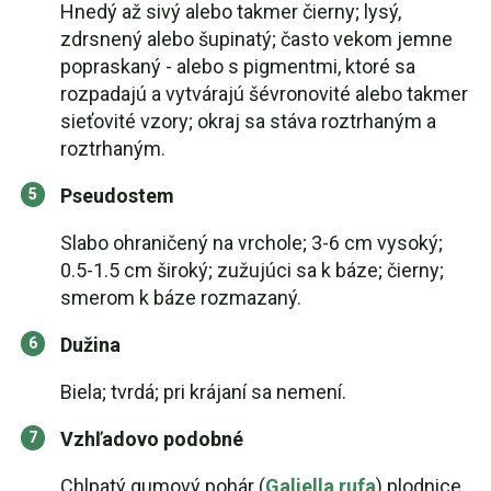
Hnedý až sivý alebo takmer čierny; lysý,
zdrsnený alebo šupinatý; často vekom jemne
popraskaný - alebo s pigmentmi, ktoré sa
rozpadajú a vytvárajú šévronovité alebo takmer
sieťovité vzory; okraj sa stáva roztrhaným a
roztrhaným.
Pseudostem
Slabo ohraničený na vrchole; 3-6 cm vysoký;
0.5-1.5 cm široký; zužujúci sa k báze; čierny;
smerom k báze rozmazaný.
Dužina
Biela; tvrdá; pri krájaní sa nemení.
Vzhľadovo podobné
Chlpatý gumový pohár (
Galiella rufa
) plodnice