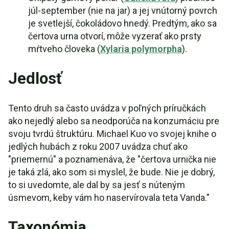
júl-september (nie na jar) a jej vnútorný povrch
je svetlejší, čokoládovo hnedý. Predtým, ako sa
čertova urna otvorí, môže vyzerať ako prsty
mŕtveho človeka (
Xylaria polymorpha
).
Jedlosť
Tento druh sa často uvádza v poľných príručkách
ako nejedlý alebo sa neodporúča na konzumáciu pre
svoju tvrdú štruktúru. Michael Kuo vo svojej knihe o
jedlých hubách z roku 2007 uvádza chuť ako
"priemernú" a poznamenáva, že "čertova urnička nie
je taká zlá, ako som si myslel, že bude. Nie je dobrý,
to si uvedomte, ale dal by sa jesť s núteným
úsmevom, keby vám ho naservírovala teta Vanda."
Taxonómia