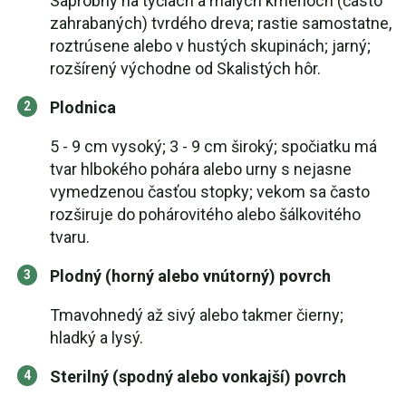
Saprobný na tyčiach a malých kmeňoch (často
zahrabaných) tvrdého dreva; rastie samostatne,
roztrúsene alebo v hustých skupinách; jarný;
rozšírený východne od Skalistých hôr.
Plodnica
5 - 9 cm vysoký; 3 - 9 cm široký; spočiatku má
tvar hlbokého pohára alebo urny s nejasne
vymedzenou časťou stopky; vekom sa často
rozširuje do pohárovitého alebo šálkovitého
tvaru.
Plodný (horný alebo vnútorný) povrch
Tmavohnedý až sivý alebo takmer čierny;
hladký a lysý.
Sterilný (spodný alebo vonkajší) povrch