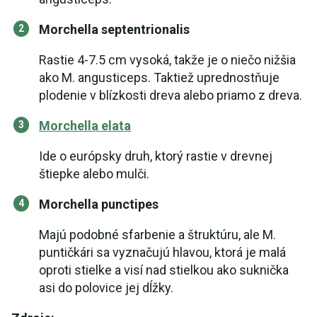
Morchella septentrionalis
Rastie 4-7.5 cm vysoká, takže je o niečo nižšia
ako M. angusticeps. Taktiež uprednostňuje
plodenie v blízkosti dreva alebo priamo z dreva.
Morchella elata
Ide o európsky druh, ktorý rastie v drevnej
štiepke alebo mulči.
Morchella punctipes
Majú podobné sfarbenie a štruktúru, ale M.
puntičkári sa vyznačujú hlavou, ktorá je malá
oproti stielke a visí nad stielkou ako suknička
asi do polovice jej dĺžky.