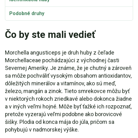
Podobné druhy
Čo by ste mali vedieť
Morchella angusticeps je druh huby z čeľade
Morchellaceae pochádzajúci z východnej časti
Severnej Ameriky. Je známe, že je chutný a zároveň
sa môže pochváliť vysokým obsahom antioxidantov,
dôležitých minerálov a vitamínov, ako sú meď,
železo, mangán a zinok. Tieto smrekovce môžu byť
v niektorých rokoch zriedkavé alebo dokonca žiadne
a v iných veľmi hojné. Môže byť ťažké ich rozpoznať,
pretože vyzerajú veľmi podobne ako borovicové
šišky. Plodia od konca mája do júla, pričom sa
pohybujú v nadmorskej výške.