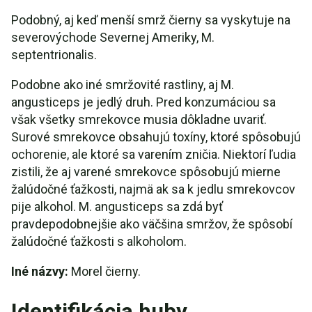
Podobný, aj keď menší smrž čierny sa vyskytuje na
severovýchode Severnej Ameriky, M.
septentrionalis.
Podobne ako iné smržovité rastliny, aj M.
angusticeps je jedlý druh. Pred konzumáciou sa
však všetky smrekovce musia dôkladne uvariť.
Surové smrekovce obsahujú toxíny, ktoré spôsobujú
ochorenie, ale ktoré sa varením zničia. Niektorí ľudia
zistili, že aj varené smrekovce spôsobujú mierne
žalúdočné ťažkosti, najmä ak sa k jedlu smrekovcov
pije alkohol. M. angusticeps sa zdá byť
pravdepodobnejšie ako väčšina smržov, že spôsobí
žalúdočné ťažkosti s alkoholom.
Iné názvy:
Morel čierny.
Identifikácia huby