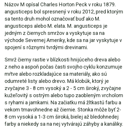
Názov M opísal Charles Horton Peck v roku 1879.
angusticeps bol spresnený v roku 2012, pred ktorým
sa tento druh mohol označovať buď ako M.
angusticeps alebo M. elata. M. angusticeps je
jedným z čiernych smržov a vyskytuje sa na
východe Severnej Ameriky, kde sa na jar vyskytuje v
spojení s rôznymi tvrdými drevinami.
Smrž čierny rastie v blízkosti hnijúceho dreva alebo
z neho a aspoň počas časti svojho cyklu konzumuje
mŕtve alebo rozkladajúce sa materiály, ako sú
odumreté listy alebo drevo. Má klobúk, ktorý je
zvyčajne 3 - 8 cm vysoký a 2 - 5 cm široký, zvyčajne
kužeľovitý s ostrým alebo tupo zaobleným vrcholom
s ryhami a jamkami. Na začiatku má žltkastú farbu a
vekom tmavohnedne až čiernie. Stonka môže byť 2-
8 cm vysoká a 1-3 cm široká, bielej až bledohnedej
farby a niekedy sa na nej vytvárajú záhyby a kanáliky.