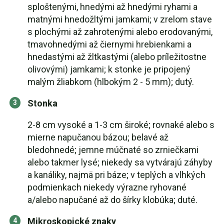
sploštenými, hnedými až hnedými ryhami a
matnými hnedožltými jamkami; v zrelom stave
s plochými až zahrotenými alebo erodovanými,
tmavohnedými až čiernymi hrebienkami a
hnedastými až žltkastými (alebo príležitostne
olivovými) jamkami; k stonke je pripojený
malým žliabkom (hlbokým 2 - 5 mm); dutý.
Stonka
2-8 cm vysoké a 1-3 cm široké; rovnaké alebo s
mierne napučanou bázou; belavé až
bledohnedé; jemne múčnaté so zrniečkami
alebo takmer lysé; niekedy sa vytvárajú záhyby
a kanáliky, najmä pri báze; v teplých a vlhkých
podmienkach niekedy výrazne ryhované
a/alebo napučané až do šírky klobúka; duté.
Mikroskopické znaky