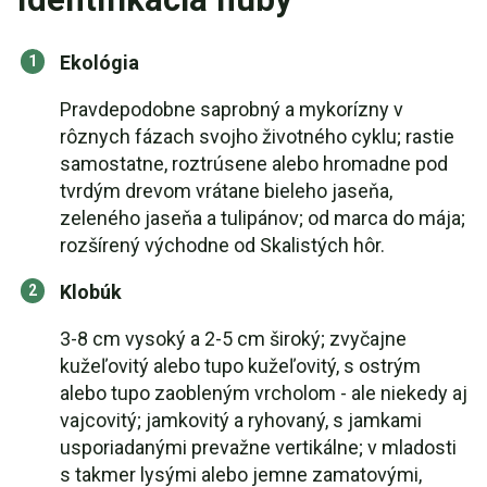
Ekológia
Pravdepodobne saprobný a mykorízny v
rôznych fázach svojho životného cyklu; rastie
samostatne, roztrúsene alebo hromadne pod
tvrdým drevom vrátane bieleho jaseňa,
zeleného jaseňa a tulipánov; od marca do mája;
rozšírený východne od Skalistých hôr.
Klobúk
3-8 cm vysoký a 2-5 cm široký; zvyčajne
kužeľovitý alebo tupo kužeľovitý, s ostrým
alebo tupo zaobleným vrcholom - ale niekedy aj
vajcovitý; jamkovitý a ryhovaný, s jamkami
usporiadanými prevažne vertikálne; v mladosti
s takmer lysými alebo jemne zamatovými,