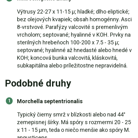
Výtrusy 22-27 x 11-15 µ; hladké; dlho eliptické;
bez olejových kvapiek; obsah homogénny. Asci
8-vrstvové. Parafýzy valcovité s premenlivým
vrcholom; septované; hyalinné v KOH. Prvky na
sterilných hrebeňoch 100-200 x 7.5 - 35 µ;
septované; hyalinné až hnedasté alebo hnedé v
KOH; koncová bunka valcovitá, kláskovitá,
subkapitálna alebo príležitostne nepravidelná.
Podobné druhy
Morchella septentrionalis
Typický čierny smrž v blízkosti alebo nad 44°
zemepisnej šírky. Má spóry s rozmermi 20 - 25
x 11 - 15 µm, teda o niečo menšie ako spóry M.
angusticeps.