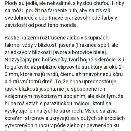
Plody sú jedlé, ale nekvalitné, s kyslou chuťou. Hríby
sa môžu použiť na farbenie húb, aby sa získali
svetlohnedé alebo tmavé oranžovohnedé farby v
závislosti od použitého moridla.
Rastie na zemi roztrúsene alebo v skupinách,
takmer vždy v blízkosti jaseňa (Fraxinea spp.), ale
zriedkavo v blízkosti javora a borovice bielej.
Nezvyčajný pre boľševníky, tvorí hojné sklerócie. Sú
to guľovité až približne elipsovité štruktúry široké 2 -
3 mm, ktoré majú tvrdú, čiernu až tmavohnedú kôru
a dutú vnútornú dreň. To, že huba uprednostňuje
rast v blízkosti jaseňa, nie je spôsobené ich
vzájomným mykoríznym spojením, ale skôr tým, že
huba má vzťah s parazitickou mšicou, ktorá sa
vyskytuje len na týchto stromoch. Mšice sa živia
koreňmi stromov a ukrývajú sa v dutých skleróciách
vytvorených hubou v pôde alebo pripevnených ku