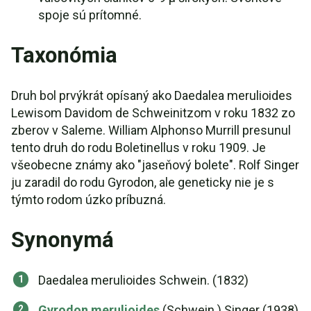
spoje sú prítomné.
Taxonómia
Druh bol prvýkrát opísaný ako Daedalea merulioides
Lewisom Davidom de Schweinitzom v roku 1832 zo
zberov v Saleme. William Alphonso Murrill presunul
tento druh do rodu Boletinellus v roku 1909. Je
všeobecne známy ako "jaseňový bolete". Rolf Singer
ju zaradil do rodu Gyrodon, ale geneticky nie je s
týmto rodom úzko príbuzná.
Synonymá
Daedalea merulioides Schwein. (1832)
Gyrodon merulioides
(Schwein.) Singer (1938)