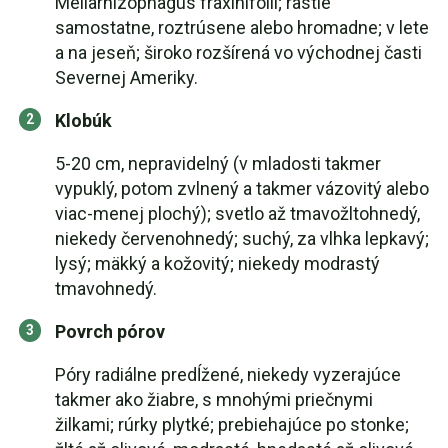
Meliarhizophagus fraxinifolii; rastie
samostatne, roztrúsene alebo hromadne; v lete
a na jeseň; široko rozšírená vo východnej časti
Severnej Ameriky.
Klobúk
5-20 cm, nepravidelný (v mladosti takmer
vypuklý, potom zvlnený a takmer vázovitý alebo
viac-menej plochý); svetlo až tmavožltohnedý,
niekedy červenohnedý; suchý, za vlhka lepkavý;
lysý; mäkký a kožovitý; niekedy modrastý
tmavohnedý.
Povrch pórov
Póry radiálne predĺžené, niekedy vyzerajúce
takmer ako žiabre, s mnohými priečnymi
žilkami; rúrky plytké; prebiehajúce po stonke;