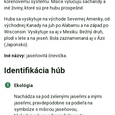
koreňovému systému. Mšice vylučujú sacharidy a
iné živiny, ktoré sú pre hubu prospešné.
Huba sa vyskytuje na východe Severnej Ameriky, od
východnej Kanady na juh po Alabamu a na západ po
Wisconsin. Vyskytuje sa aj v Mexiku. Bežný druh,
plodí v lete a na jeseň. Bola zaznamenaná aj v Ázii
(Japonsko).
Iné názvy:
jaseňovitá črievička.
Identifikácia húb
Ekológia
Nachádza sa pod zelenými jaseňmi a inými
jaseňmi; pravdepodobne sa podieľa na
symbióze s mšicou jaseňovou,