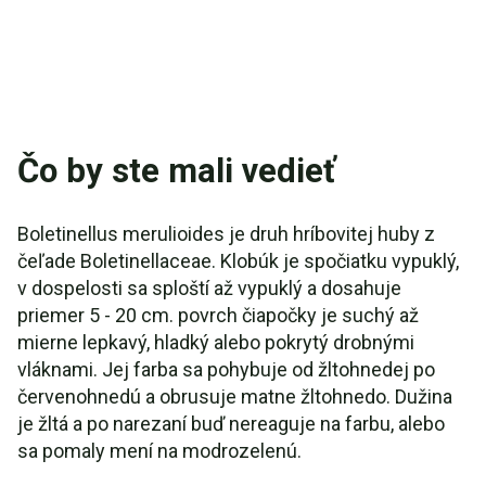
Čo by ste mali vedieť
Boletinellus merulioides je druh hríbovitej huby z
čeľade Boletinellaceae. Klobúk je spočiatku vypuklý,
v dospelosti sa sploští až vypuklý a dosahuje
priemer 5 - 20 cm. povrch čiapočky je suchý až
mierne lepkavý, hladký alebo pokrytý drobnými
vláknami. Jej farba sa pohybuje od žltohnedej po
červenohnedú a obrusuje matne žltohnedo. Dužina
je žltá a po narezaní buď nereaguje na farbu, alebo
sa pomaly mení na modrozelenú.