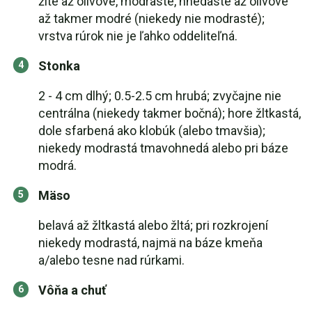
žlté až olivové, modrasté, hnedasté až olivové
až takmer modré (niekedy nie modrasté);
vrstva rúrok nie je ľahko oddeliteľná.
Stonka
2 - 4 cm dlhý; 0.5-2.5 cm hrubá; zvyčajne nie
centrálna (niekedy takmer bočná); hore žltkastá,
dole sfarbená ako klobúk (alebo tmavšia);
niekedy modrastá tmavohnedá alebo pri báze
modrá.
Mäso
belavá až žltkastá alebo žltá; pri rozkrojení
niekedy modrastá, najmä na báze kmeňa
a/alebo tesne nad rúrkami.
Vôňa a chuť