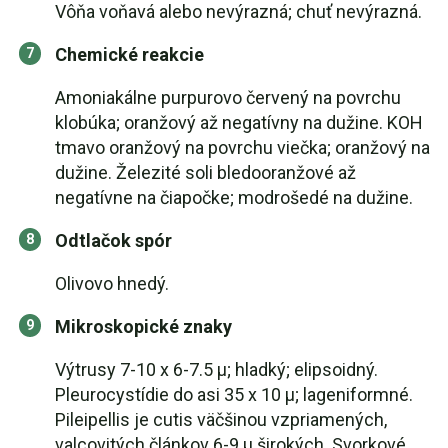
Vôňa voňavá alebo nevýrazná; chuť nevýrazná.
Chemické reakcie
Amoniakálne purpurovo červený na povrchu
klobúka; oranžový až negatívny na dužine. KOH
tmavo oranžový na povrchu viečka; oranžový na
dužine. Železité soli bledooranžové až
negatívne na čiapočke; modrošedé na dužine.
Odtlačok spór
Olivovo hnedý.
Mikroskopické znaky
Výtrusy 7-10 x 6-7.5 µ; hladký; elipsoidný.
Pleurocystídie do asi 35 x 10 µ; lageniformné.
Pileipellis je cutis väčšinou vzpriamených,
valcovitých článkov 6-9 µ širokých. Svorkové