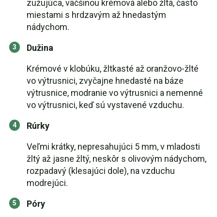
zužujúca, väčšinou krémová alebo žltá, často
miestami s hrdzavým až hnedastým
nádychom.
Dužina
Krémové v klobúku, žltkasté až oranžovo-žlté
vo výtrusnici, zvyčajne hnedasté na báze
výtrusnice, modranie vo výtrusnici a nemenné
vo výtrusnici, keď sú vystavené vzduchu.
Rúrky
Veľmi krátky, nepresahujúci 5 mm, v mladosti
žltý až jasne žltý, neskôr s olivovým nádychom,
rozpadavý (klesajúci dole), na vzduchu
modrejúci.
Póry