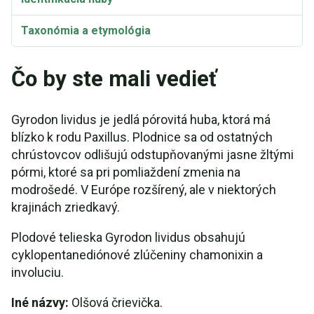
Taxonómia a etymológia
Čo by ste mali vedieť
Gyrodon lividus je jedlá pórovitá huba, ktorá má
blízko k rodu Paxillus. Plodnice sa od ostatných
chrústovcov odlišujú odstupňovanými jasne žltými
pórmi, ktoré sa pri pomliaždení zmenia na
modrošedé. V Európe rozšírený, ale v niektorých
krajinách zriedkavý.
Plodové telieska Gyrodon lividus obsahujú
cyklopentanediónové zlúčeniny chamonixin a
involuciu.
Iné názvy:
Olšová črievička.