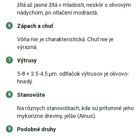
žltá až jasne žltá v mladosti, neskôr s olivovým
nádychom, pri otlačení modrastá.
Zápach a chuť
Vôňa nie je charakteristická. Chuť nie je
výrazná.
Výtrusy
5-8 × 3.5-4.5 μm. odtlačok výtrusov je olivovo-
hnedý.
Stanovište
Na rôznych stanovištiach, kde sú prítomné jeho
mykorízne dreviny, jelše (Alnus).
Podobné druhy