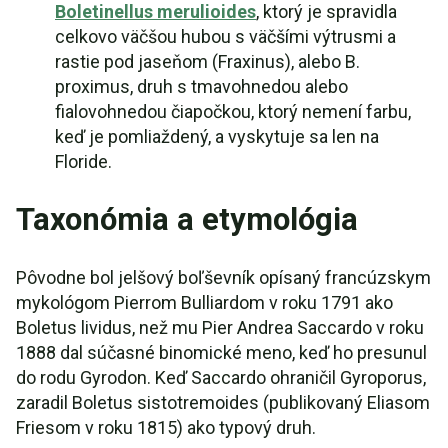
Boletinellus merulioides
, ktorý je spravidla
celkovo väčšou hubou s väčšími výtrusmi a
rastie pod jaseňom (Fraxinus), alebo B.
proximus, druh s tmavohnedou alebo
fialovohnedou čiapočkou, ktorý nemení farbu,
keď je pomliaždený, a vyskytuje sa len na
Floride.
Taxonómia a etymológia
Pôvodne bol jelšový boľševník opísaný francúzskym
mykológom Pierrom Bulliardom v roku 1791 ako
Boletus lividus, než mu Pier Andrea Saccardo v roku
1888 dal súčasné binomické meno, keď ho presunul
do rodu Gyrodon. Keď Saccardo ohraničil Gyroporus,
zaradil Boletus sistotremoides (publikovaný Eliasom
Friesom v roku 1815) ako typový druh.