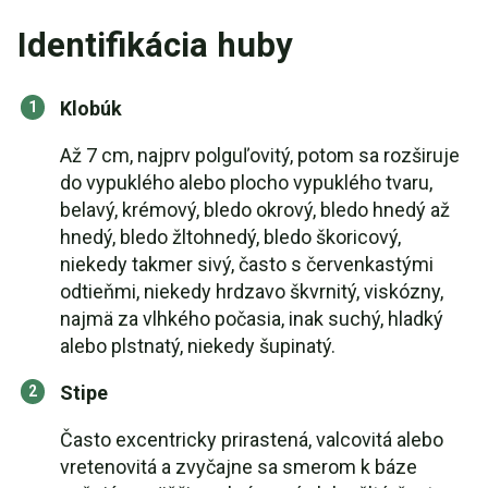
Identifikácia huby
Klobúk
Až 7 cm, najprv polguľovitý, potom sa rozširuje
do vypuklého alebo plocho vypuklého tvaru,
belavý, krémový, bledo okrový, bledo hnedý až
hnedý, bledo žltohnedý, bledo škoricový,
niekedy takmer sivý, často s červenkastými
odtieňmi, niekedy hrdzavo škvrnitý, viskózny,
najmä za vlhkého počasia, inak suchý, hladký
alebo plstnatý, niekedy šupinatý.
Stipe
Často excentricky prirastená, valcovitá alebo
vretenovitá a zvyčajne sa smerom k báze