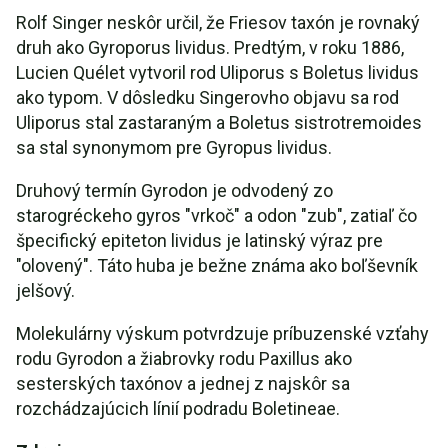
Rolf Singer neskôr určil, že Friesov taxón je rovnaký
druh ako Gyroporus lividus. Predtým, v roku 1886,
Lucien Quélet vytvoril rod Uliporus s Boletus lividus
ako typom. V dôsledku Singerovho objavu sa rod
Uliporus stal zastaraným a Boletus sistrotremoides
sa stal synonymom pre Gyropus lividus.
Druhový termín Gyrodon je odvodený zo
starogréckeho gyros "vrkoč" a odon "zub", zatiaľ čo
špecifický epiteton lividus je latinský výraz pre
"olovený". Táto huba je bežne známa ako boľševník
jelšový.
Molekulárny výskum potvrdzuje príbuzenské vzťahy
rodu Gyrodon a žiabrovky rodu Paxillus ako
sesterských taxónov a jednej z najskôr sa
rozchádzajúcich línií podradu Boletineae.