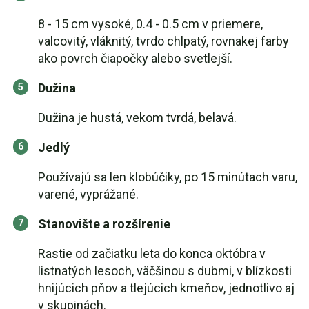
8 - 15 cm vysoké, 0.4 - 0.5 cm v priemere,
valcovitý, vláknitý, tvrdo chlpatý, rovnakej farby
ako povrch čiapočky alebo svetlejší.
Dužina
Dužina je hustá, vekom tvrdá, belavá.
Jedlý
Používajú sa len klobúčiky, po 15 minútach varu,
varené, vyprážané.
Stanovište a rozšírenie
Rastie od začiatku leta do konca októbra v
listnatých lesoch, väčšinou s dubmi, v blízkosti
hnijúcich pňov a tlejúcich kmeňov, jednotlivo aj
v skupinách.