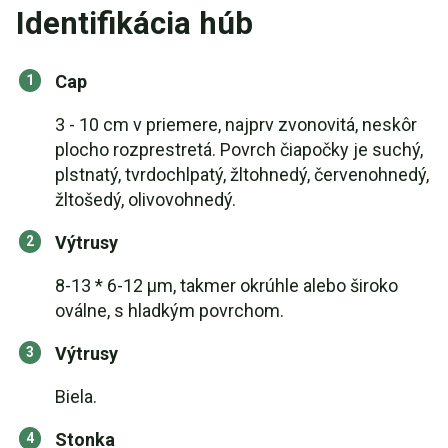
Identifikácia húb
Cap
3 - 10 cm v priemere, najprv zvonovitá, neskôr
plocho rozprestretá. Povrch čiapočky je suchý,
plstnatý, tvrdochlpatý, žltohnedý, červenohnedý,
žltošedý, olivovohnedý.
Výtrusy
8-13 * 6-12 μm, takmer okrúhle alebo široko
oválne, s hladkým povrchom.
Výtrusy
Biela.
Stonka