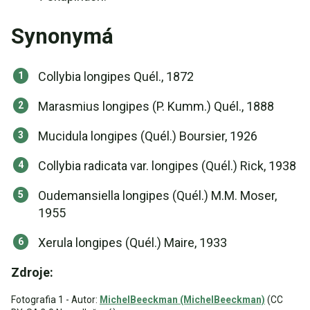
Synonymá
Collybia longipes Quél., 1872
Marasmius longipes (P. Kumm.) Quél., 1888
Mucidula longipes (Quél.) Boursier, 1926
Collybia radicata var. longipes (Quél.) Rick, 1938
Oudemansiella longipes (Quél.) M.M. Moser,
1955
Xerula longipes (Quél.) Maire, 1933
Zdroje:
Fotografia 1 - Autor:
MichelBeeckman (MichelBeeckman)
(CC