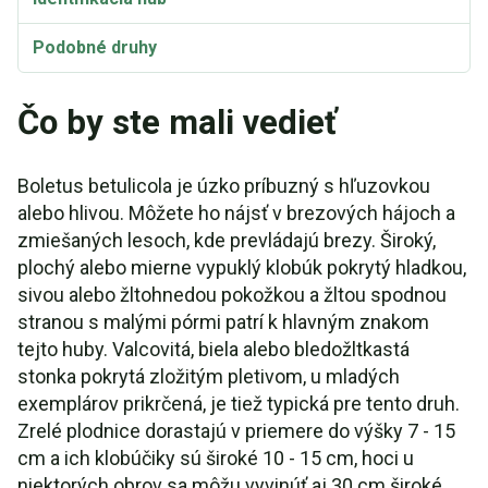
Podobné druhy
Čo by ste mali vedieť
Boletus betulicola je úzko príbuzný s hľuzovkou
alebo hlivou. Môžete ho nájsť v brezových hájoch a
zmiešaných lesoch, kde prevládajú brezy. Široký,
plochý alebo mierne vypuklý klobúk pokrytý hladkou,
sivou alebo žltohnedou pokožkou a žltou spodnou
stranou s malými pórmi patrí k hlavným znakom
tejto huby. Valcovitá, biela alebo bledožltkastá
stonka pokrytá zložitým pletivom, u mladých
exemplárov prikrčená, je tiež typická pre tento druh.
Zrelé plodnice dorastajú v priemere do výšky 7 - 15
cm a ich klobúčiky sú široké 10 - 15 cm, hoci u
niektorých obrov sa môžu vyvinúť aj 30 cm široké