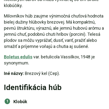
klobúčiky.
Milovníkov húb zaujme výnimočná chuťová hodnota
bielej dužiny hlúbovky brezovej. Má kompaktnú,
pevnú štruktúru, výraznú, ale jemnú hubovú arómu a
jemnú chuť, podobnú chuti hríbov (porcini). Telesá
plodov sa môžu vyprážať, dusiť, variť, pražiť alebo
smažiť a príjemne voňajú a chutia aj sušené.
Boletus edulis
var. betulicola Vassilkov, 1948 je
synonymum.
Iné názvy:
Brezový kel (Cep).
Identifikácia húb
Klobúk