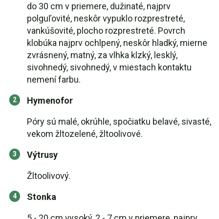
do 30 cm v priemere, dužinaté, najprv
polguľovité, neskôr vypuklo rozprestreté,
vankúšovité, plocho rozprestreté. Povrch
klobúka najprv ochlpený, neskôr hladký, mierne
zvrásnený, matný, za vlhka klzký, lesklý,
sivohnedý, sivohnedý, v miestach kontaktu
nemení farbu.
Hymenofor
Póry sú malé, okrúhle, spočiatku belavé, sivasté,
vekom žltozelené, žltoolivové.
Výtrusy
Žltoolivový.
Stonka
5 - 20 cm vysoký, 2 - 7 cm v priemere, najprv