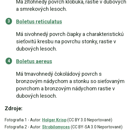
Má žltohnedý povrch klobúka, rastie v dubových
a smrekových lesoch.
Boletus reticulatus
Má sivohnedý povrch čiapky a charakteristickú
sieťovitú kresbu na povrchu stonky, rastie v
dubových lesoch.
Boletus aereus
Má tmavohnedý čokoládový povrch s
bronzovým nádychom a stonku so sieťovaným
povrchom a bronzovým nádychom rastie v
dubových lesoch.
Zdroje:
Fotografia 1 - Autor:
Holger Krisp
(CC BY 3.0 Neportované)
Fotografia 2 - Autor:
Strobilomyces
(CC BY-SA 3.0 Neportované)