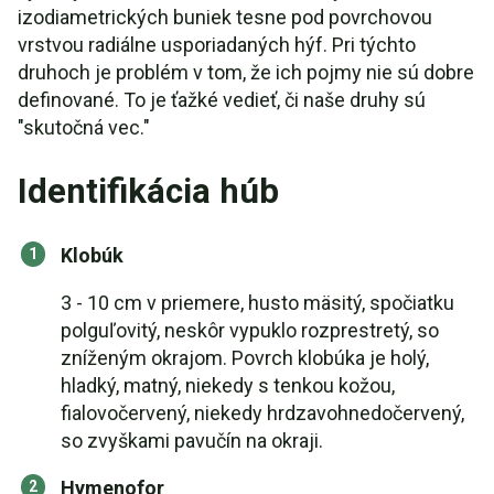
izodiametrických buniek tesne pod povrchovou
vrstvou radiálne usporiadaných hýf. Pri týchto
druhoch je problém v tom, že ich pojmy nie sú dobre
definované. To je ťažké vedieť, či naše druhy sú
"skutočná vec."
Identifikácia húb
Klobúk
3 - 10 cm v priemere, husto mäsitý, spočiatku
polguľovitý, neskôr vypuklo rozprestretý, so
zníženým okrajom. Povrch klobúka je holý,
hladký, matný, niekedy s tenkou kožou,
fialovočervený, niekedy hrdzavohnedočervený,
so zvyškami pavučín na okraji.
Hymenofor