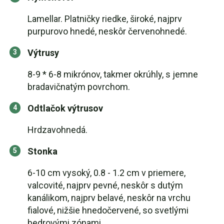
Lamellar. Platničky riedke, široké, najprv
purpurovo hnedé, neskôr červenohnedé.
Výtrusy
8-9 * 6-8 mikrónov, takmer okrúhly, s jemne
bradavičnatým povrchom.
Odtlačok výtrusov
Hrdzavohnedá.
Stonka
6-10 cm vysoký, 0.8 - 1.2 cm v priemere,
valcovité, najprv pevné, neskôr s dutým
kanálikom, najprv belavé, neskôr na vrchu
fialové, nižšie hnedočervené, so svetlými
bedrovými zónami.