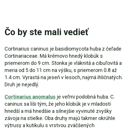
Čo by ste mali vedieť
Cortinarius caninus je basidiomycota huba z čeľade
Cortinariaceae. Má krémovo hnedý klobúk s
priemerom do 9 cm. Stonka je vláknitá a cibuľovitá a
meria od 5 do 11 cm na výšku, s priemerom 0.8 až
1.4 cm. Vyrastá na jeseň v lesoch, najmä ihličnatých.
Druh je nejedlý.
Cortinarius anomalus
je veľmi podobná huba. C.
caninus sa líši tým, že jeho klobúk je v mladosti
hnedší a má hnedšie a silnejšie vyvinuté zvyšky
závoja na stielke. Oba druhy majú takmer okrúhle
výtrusy a kutikulu s vrstvou zväčšených