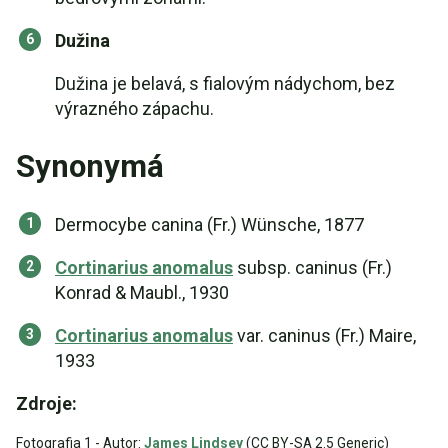
Dužina
Dužina je belavá, s fialovým nádychom, bez
výrazného zápachu.
Synonymá
Dermocybe canina (Fr.) Wünsche, 1877
Cortinarius anomalus
subsp. caninus (Fr.)
Konrad & Maubl., 1930
Cortinarius anomalus
var. caninus (Fr.) Maire,
1933
Zdroje:
Fotografia 1 - Autor:
James Lindsey
(CC BY-SA 2.5 Generic)