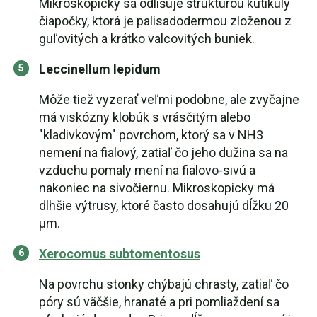
Mikroskopicky sa odlišuje štruktúrou kutikuly
čiapočky, ktorá je palisadodermou zloženou z
guľovitých a krátko valcovitých buniek.
Leccinellum lepidum
Môže tiež vyzerať veľmi podobne, ale zvyčajne
má viskózny klobúk s vrásčitým alebo
"kladivkovým" povrchom, ktorý sa v NH3
nemení na fialový, zatiaľ čo jeho dužina sa na
vzduchu pomaly mení na fialovo-sivú a
nakoniec na sivočiernu. Mikroskopicky má
dlhšie výtrusy, ktoré často dosahujú dĺžku 20
μm.
Xerocomus subtomentosus
Na povrchu stonky chýbajú chrasty, zatiaľ čo
póry sú väčšie, hranaté a pri pomliaždení sa