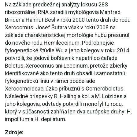
Na základe predbežnej analýzy lokusu 28S
ribozomálnej RNA zaradili mykológovia Manfred
Binder a Halmut Besl v roku 2000 tento druh do rodu
Xerocomus. Josef Šutara však v roku 2008 na
základe charakteristickej morfológie hubu presunul
do nového rodu Hemileccinum. Podrobnejšie
fylogenetické štúdie Wu a jeho kolegov v roku 2014
potvrdili, že jódová boľševník nepatrí do čeľade
Boletus, Xerocomus ani Leccinum, pretože zbierky
identifikované ako tento druh obsadili samostatnú
fylogenetickú líniu v rámci podčeľade
Xerocomoideae, úzko príbuznú s Corneroboletus.
Následné príspevky R. Halling a kol. a M. Loizides a
jeho kolegovia, odvtedy potvrdili monofylitu rodu,
ktorý v súčasnosti zahŕňa len dva európske druhy: H.
impolitum a H. depilatum.
Zdroje: