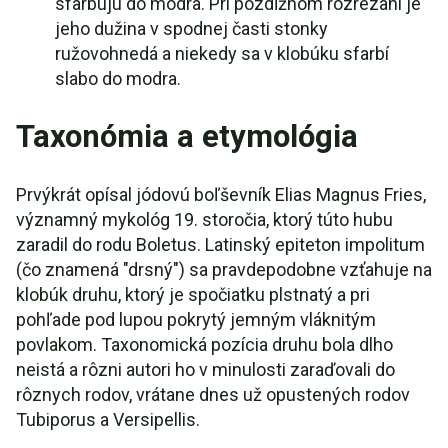
sfarbujú do modra. Pri pozdĺžnom rozrezaní je
jeho dužina v spodnej časti stonky
ružovohnedá a niekedy sa v klobúku sfarbí
slabo do modra.
Taxonómia a etymológia
Prvýkrát opísal jódovú boľševník Elias Magnus Fries,
významný mykológ 19. storočia, ktorý túto hubu
zaradil do rodu Boletus. Latinský epiteton impolitum
(čo znamená "drsný") sa pravdepodobne vzťahuje na
klobúk druhu, ktorý je spočiatku plstnatý a pri
pohľade pod lupou pokrytý jemným vláknitým
povlakom. Taxonomická pozícia druhu bola dlho
neistá a rôzni autori ho v minulosti zaraďovali do
rôznych rodov, vrátane dnes už opustených rodov
Tubiporus a Versipellis.