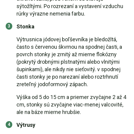
sýtožltými. Po rozrezaní a vystavení vzduchu
rúrky výrazne nemenia farbu.
Stonka
Výtrusnica jódovej boľševníka je bledožltá,
často s červenou škvrnou na spodnej časti, a
povrch stonky je zrnitý až mierne flokózny
(pokrytý drobnými plstnatými alebo vlnitými
šupinkami), ale nikdy nie sieťovitý. v spodnej
časti stonky je po narezaní alebo roztrhnutí
zreteľný jodoformový zápach.
Výška od 5 do 15 cm a priemer zvyčajne 2 až 4
cm, stonky sú zvyčajne viac-menej valcovité,
ale na báze mierne hrubšie.
Výtrusy