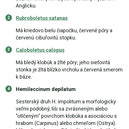
Anglicku.
Rubroboletus satanas
Má kriedovo bielu čiapočku, červené póry a
červenú cibuľovitú stopku.
Caloboletus calopus
Má bledý klobúk a žlté póry; jeho sieťovitá
stonka je žltá blízko vrcholu a červená smerom
k báze.
Hemileccinum depilatum
Sesterský druh H. impolitum a morfologicky
veľmi podobný, líši sa zvrásneným alebo
"otlčeným" povrchom klobúka a asociáciou s
hrabom (Carpinus) alebo chmeľom (Ostrya).