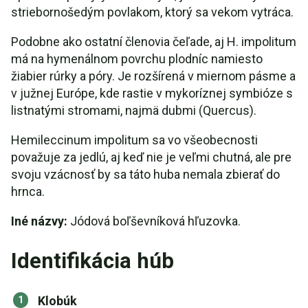
striebornošedým povlakom, ktorý sa vekom vytráca.
Podobne ako ostatní členovia čeľade, aj H. impolitum
má na hymenálnom povrchu plodníc namiesto
žiabier rúrky a póry. Je rozšírená v miernom pásme a
v južnej Európe, kde rastie v mykoríznej symbióze s
listnatými stromami, najmä dubmi (Quercus).
Hemileccinum impolitum sa vo všeobecnosti
považuje za jedlú, aj keď nie je veľmi chutná, ale pre
svoju vzácnosť by sa táto huba nemala zbierať do
hrnca.
Iné názvy:
Jódová boľševníková hľuzovka.
Identifikácia húb
Klobúk