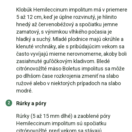
Klobúk Hemileccinum impolitum má v priemere
5 až 12 cm, keď je úplne rozvinutý, je hlinito
hnedý až červenobéžový a spočiatku jemne
zamatový, s výnimkou vlhkého počasia je
hladký a suchý. Mladé plodnice majú okrúhle a
klenuté vrchnáky, ale s pribúdajúcim vekom sa
často vyvíjajú mierne nerovnomerne, akoby boli
zasiahnuté guľôčkovým kladivom. Bledé
citrónovožlté mäso Boletus impolitus sa môže
po dlhšom čase rozkrojenia zmeniť na slabo
ružové alebo v niektorých prípadoch na slabo
modré.
Rúrky a póry
Rúrky (5 až 15 mm dlhé) a zaoblené póry
Hemileccinum impolitum sú spočiatku
citrónovožlté, pred vekom sa stávajú