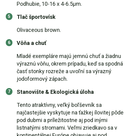
Podhubie, 10-16 x 4-6.5µm.
Tlač športovísk
Olivaceous brown.
Vôňa a chuť
Mladé exempláre majú jemnú chuť a žiadnu
výraznú vôňu, okrem prípadu, keď sa spodná
časť stonky rozreže a uvoľní sa výrazný
jodoformový zápach.
Stanovište & Ekologická úloha
Tento atraktívny, veľký boľševník sa
najčastejšie vyskytuje na ťažkej ílovitej pôde
pod dubmi a príležitostne aj pod inými
listnatými stromami. Veľmi zriedkavo sa v
kontinentálnej Európe objavuje aj pod