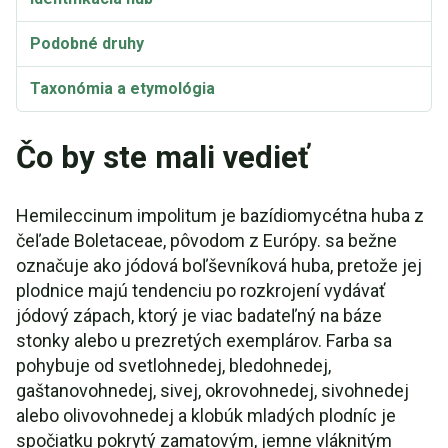
Podobné druhy
Taxonómia a etymológia
Čo by ste mali vedieť
Hemileccinum impolitum je bazídiomycétna huba z
čeľade Boletaceae, pôvodom z Európy. sa bežne
označuje ako jódová boľševníková huba, pretože jej
plodnice majú tendenciu po rozkrojení vydávať
jódový zápach, ktorý je viac badateľný na báze
stonky alebo u prezretých exemplárov. Farba sa
pohybuje od svetlohnedej, bledohnedej,
gaštanovohnedej, sivej, okrovohnedej, sivohnedej
alebo olivovohnedej a klobúk mladých plodníc je
spočiatku pokrytý zamatovým, jemne vláknitým