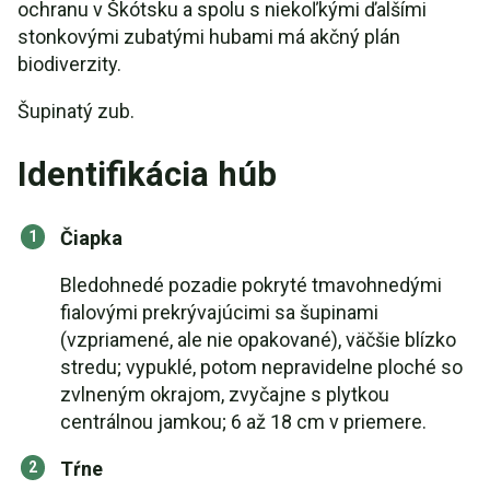
ochranu v Škótsku a spolu s niekoľkými ďalšími
stonkovými zubatými hubami má akčný plán
biodiverzity.
Šupinatý zub.
Identifikácia húb
Čiapka
Bledohnedé pozadie pokryté tmavohnedými
fialovými prekrývajúcimi sa šupinami
(vzpriamené, ale nie opakované), väčšie blízko
stredu; vypuklé, potom nepravidelne ploché so
zvlneným okrajom, zvyčajne s plytkou
centrálnou jamkou; 6 až 18 cm v priemere.
Tŕne