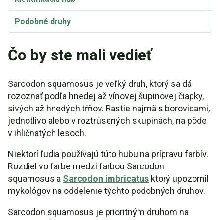
Podobné druhy
Čo by ste mali vedieť
Sarcodon squamosus je veľký druh, ktorý sa dá
rozoznať podľa hnedej až vínovej šupinovej čiapky,
sivých až hnedých tŕňov. Rastie najmä s borovicami,
jednotlivo alebo v roztrúsených skupinách, na pôde
v ihličnatých lesoch.
Niektorí ľudia používajú túto hubu na prípravu farbív.
Rozdiel vo farbe medzi farbou Sarcodon
squamosus a
Sarcodon imbricatus
ktorý upozornil
mykológov na oddelenie týchto podobných druhov.
Sarcodon squamosus je prioritným druhom na