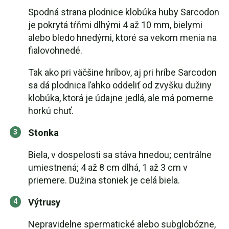
Spodná strana plodnice klobúka huby Sarcodon
je pokrytá tŕňmi dlhými 4 až 10 mm, bielymi
alebo bledo hnedými, ktoré sa vekom menia na
fialovohnedé.
Tak ako pri väčšine hríbov, aj pri hríbe Sarcodon
sa dá plodnica ľahko oddeliť od zvyšku dužiny
klobúka, ktorá je údajne jedlá, ale má pomerne
horkú chuť.
Stonka
Biela, v dospelosti sa stáva hnedou; centrálne
umiestnená; 4 až 8 cm dlhá, 1 až 3 cm v
priemere. Dužina stoniek je celá biela.
Výtrusy
Nepravidelne spermatické alebo subglobózne,