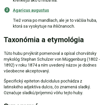
krehkejší ako u hríba lila.
Agaricus augustus
Tiež vonia po mandliach, ale je to väčšia huba,
ktorá sa vyskytuje na ihličnanoch.
Taxonómia a etymológia
Túto hubu prvýkrát pomenoval a opísal chorvátsky
mykológ Stephan Schulzer von Müggenburg (1802 -
1892) v roku 1874 a ním uvedený názov je dodnes
všeobecne akceptovaný.
Špecifický epiteton dulcidulus pochádza z
latinského adjektíva dulcis, čo znamená sladký.
Označuje sladkú/príjemnú vôňu tejto huby.