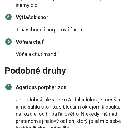
inamyloid.
Výtlačok spór
Tmavohnedá purpurová farba.
Vôňa a chuť
Vôňa a chuť mandlí.
Podobné druhy
Agaricus porphyrizon
Je podobná, ale vcelku A. dulcidulus je menšia
a má štíhlu stonku, s bledším okrajom klobúka,
na rozdiel od hríba ľaliového. Niekedy má nad
prsteňom aj fialový odtieň, ktorý je sám o sebe