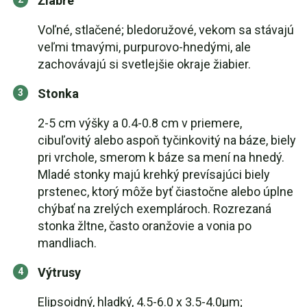
Žiabre
Voľné, stlačené; bledoružové, vekom sa stávajú
veľmi tmavými, purpurovo-hnedými, ale
zachovávajú si svetlejšie okraje žiabier.
Stonka
2-5 cm výšky a 0.4-0.8 cm v priemere,
cibuľovitý alebo aspoň tyčinkovitý na báze, biely
pri vrchole, smerom k báze sa mení na hnedý.
Mladé stonky majú krehký prevísajúci biely
prstenec, ktorý môže byť čiastočne alebo úplne
chýbať na zrelých exemplároch. Rozrezaná
stonka žltne, často oranžovie a vonia po
mandliach.
Výtrusy
Elipsoidný, hladký, 4.5-6.0 x 3.5-4.0μm;