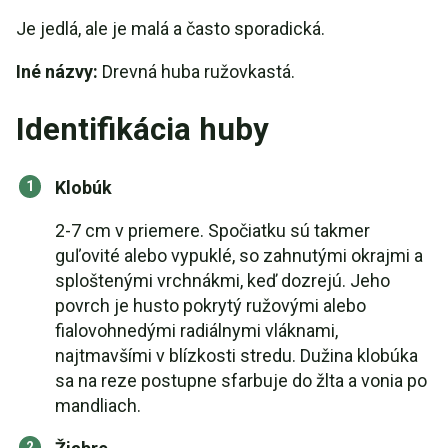
Je jedlá, ale je malá a často sporadická.
Iné názvy:
Drevná huba ružovkastá.
Identifikácia huby
Klobúk
2-7 cm v priemere. Spočiatku sú takmer
guľovité alebo vypuklé, so zahnutými okrajmi a
sploštenými vrchnákmi, keď dozrejú. Jeho
povrch je husto pokrytý ružovými alebo
fialovohnedými radiálnymi vláknami,
najtmavšími v blízkosti stredu. Dužina klobúka
sa na reze postupne sfarbuje do žlta a vonia po
mandliach.