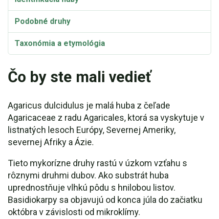
Podobné druhy
Taxonómia a etymológia
Synonymá
Čo by ste mali vedieť
Agaricus dulcidulus je malá huba z čeľade
Agaricaceae z radu Agaricales, ktorá sa vyskytuje v
listnatých lesoch Európy, Severnej Ameriky,
severnej Afriky a Ázie.
Tieto mykorízne druhy rastú v úzkom vzťahu s
rôznymi druhmi dubov. Ako substrát huba
uprednostňuje vlhkú pôdu s hnilobou listov.
Basidiokarpy sa objavujú od konca júla do začiatku
októbra v závislosti od mikroklímy.