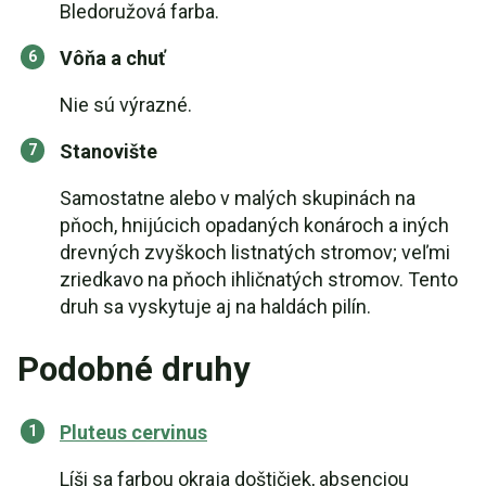
Bledoružová farba.
Vôňa a chuť
Nie sú výrazné.
Stanovište
Samostatne alebo v malých skupinách na
pňoch, hnijúcich opadaných konároch a iných
drevných zvyškoch listnatých stromov; veľmi
zriedkavo na pňoch ihličnatých stromov. Tento
druh sa vyskytuje aj na haldách pilín.
Podobné druhy
Pluteus cervinus
Líši sa farbou okraja doštičiek, absenciou