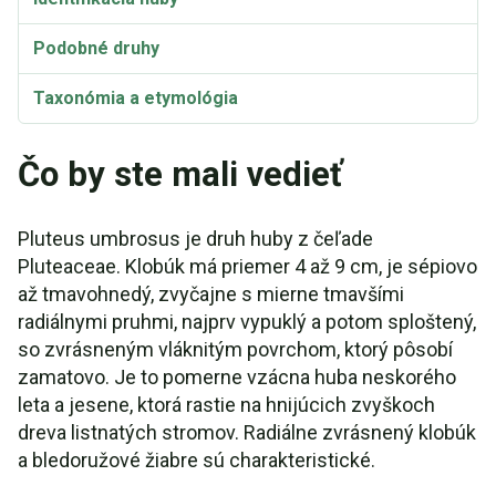
Podobné druhy
Taxonómia a etymológia
Synonymá
Čo by ste mali vedieť
Pluteus umbrosus je druh huby z čeľade
Pluteaceae. Klobúk má priemer 4 až 9 cm, je sépiovo
až tmavohnedý, zvyčajne s mierne tmavšími
radiálnymi pruhmi, najprv vypuklý a potom sploštený,
so zvrásneným vláknitým povrchom, ktorý pôsobí
zamatovo. Je to pomerne vzácna huba neskorého
leta a jesene, ktorá rastie na hnijúcich zvyškoch
dreva listnatých stromov. Radiálne zvrásnený klobúk
a bledoružové žiabre sú charakteristické.