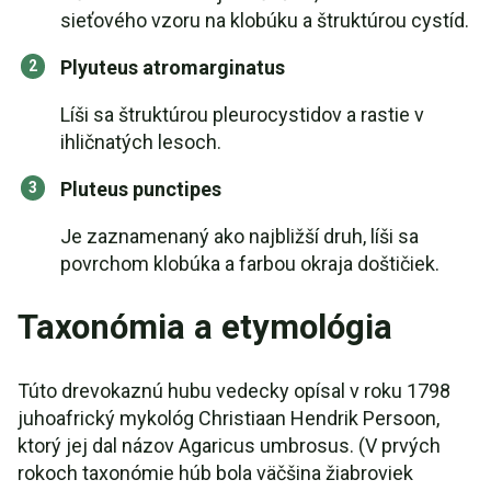
sieťového vzoru na klobúku a štruktúrou cystíd.
Plyuteus atromarginatus
Líši sa štruktúrou pleurocystidov a rastie v
ihličnatých lesoch.
Pluteus punctipes
Je zaznamenaný ako najbližší druh, líši sa
povrchom klobúka a farbou okraja doštičiek.
Taxonómia a etymológia
Túto drevokaznú hubu vedecky opísal v roku 1798
juhoafrický mykológ Christiaan Hendrik Persoon,
ktorý jej dal názov Agaricus umbrosus. (V prvých
rokoch taxonómie húb bola väčšina žiabroviek