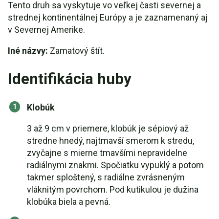
Tento druh sa vyskytuje vo veľkej časti severnej a
strednej kontinentálnej Európy a je zaznamenaný aj
v Severnej Amerike.
Iné názvy:
Zamatový štít.
Identifikácia huby
Klobúk
3 až 9 cm v priemere, klobúk je sépiový až
stredne hnedý, najtmavší smerom k stredu,
zvyčajne s mierne tmavšími nepravidelne
radiálnymi znakmi. Spočiatku vypuklý a potom
takmer sploštený, s radiálne zvrásneným
vláknitým povrchom. Pod kutikulou je dužina
klobúka biela a pevná.