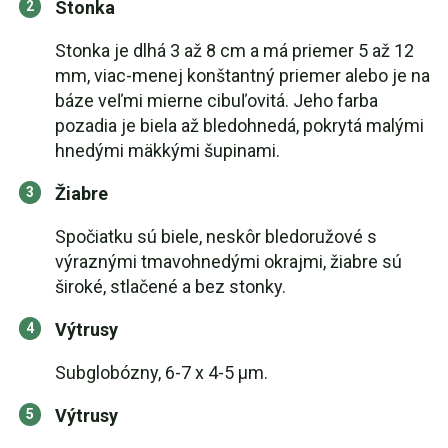
Stonka
Stonka je dlhá 3 až 8 cm a má priemer 5 až 12
mm, viac-menej konštantný priemer alebo je na
báze veľmi mierne cibuľovitá. Jeho farba
pozadia je biela až bledohnedá, pokrytá malými
hnedými mäkkými šupinami.
Žiabre
Spočiatku sú biele, neskôr bledoružové s
výraznými tmavohnedými okrajmi, žiabre sú
široké, stlačené a bez stonky.
Výtrusy
Subglobózny, 6-7 x 4-5 µm.
Výtrusy