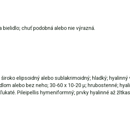
 bielidlo; chuť podobná alebo nie výrazná.
 široko elipsoidný alebo sublakrimoidný; hladký; hyalinný
dlom alebo bez neho; 30-60 x 10-20 µ; hrubostenné; hyal
ľukaté. Pileipellis hymeniformný; prvky hyalinné až žltka