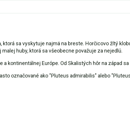
ktorá sa vyskytuje najmä na breste. Horčicovo žltý klob
j malej huby, ktorá sa všeobecne považuje za nejedlú.
e a kontinentálnej Európe. Od Skalistých hôr na západ sa
asto označované ako "Pluteus admirabilis" alebo "Pluteu