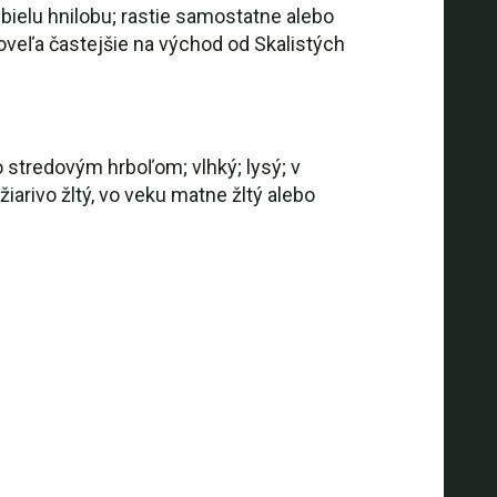
bielu hnilobu; rastie samostatne alebo
oveľa častejšie na východ od Skalistých
 stredovým hrboľom; vlhký; lysý; v
iarivo žltý, vo veku matne žltý alebo