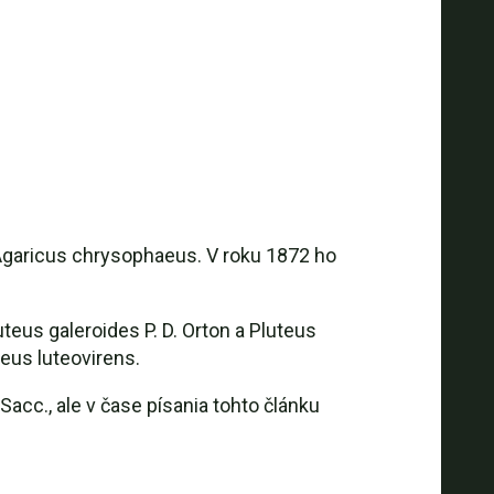
Agaricus chrysophaeus. V roku 1872 ho
eus galeroides P. D. Orton a Pluteus
eus luteovirens.
acc., ale v čase písania tohto článku