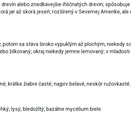
revín alebo zriedkavejšie ihličnatých drevín; spôsobuje 
 jar až skorá jeseň; rozšírený v Severnej Amerike, ale 
ý, potom sa stáva široko vypuklým až plochým, niekedy so
ebo žilkovaný; okraj niekedy jemne lemovaný; v mladosti ž
é; krátke žiabre časté; najprv belavé, neskôr ružovkasté.
hký; lysý; bledožltý; bazálne mycélium biele.