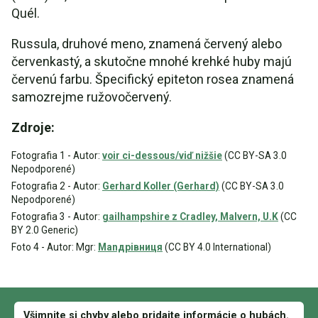
Quél.
Russula, druhové meno, znamená červený alebo
červenkastý, a skutočne mnohé krehké huby majú
červenú farbu. Špecifický epiteton rosea znamená
samozrejme ružovočervený.
Zdroje:
Fotografia 1 - Autor:
voir ci-dessous/viď nižšie
(CC BY-SA 3.0
Nepodporené)
Fotografia 2 - Autor:
Gerhard Koller (Gerhard)
(CC BY-SA 3.0
Nepodporené)
Fotografia 3 - Autor:
gailhampshire z Cradley, Malvern, U.K
(CC
BY 2.0 Generic)
Foto 4 - Autor: Mgr:
Manдрівниця
(CC BY 4.0 International)