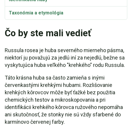
Taxonómia a etymológia
Čo by ste mali vedieť
Russula rosea je huba severného mierneho pásma,
niektorí ju považujú za jedlú iní za nejedlú, bežne sa
vyskytujúca huba veľkého "krehkého" rodu Russula.
Táto krásna huba sa často zamieňa s inými
červenkastými krehkými hubami. Rozlišovanie
krehkých kôrovcov môže byť ťažké bez použitia
chemických testov a mikroskopovania a pri
identifikácii krehkého kôrovca ružového nepomáha
ani skutočnosť, že stonky nie sú vždy sfarbené do
karmínovo červenej farby.