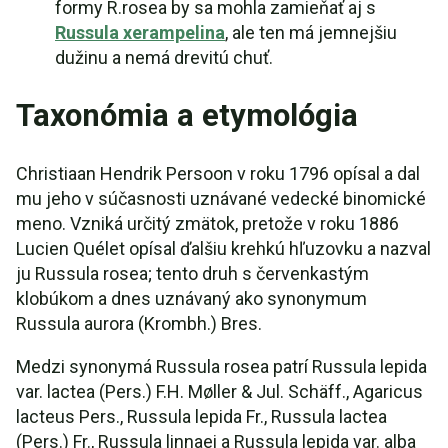
formy R.rosea by sa mohla zamieňať aj s
Russula xerampelina
, ale ten má jemnejšiu
dužinu a nemá drevitú chuť.
Taxonómia a etymológia
Christiaan Hendrik Persoon v roku 1796 opísal a dal
mu jeho v súčasnosti uznávané vedecké binomické
meno. Vzniká určitý zmätok, pretože v roku 1886
Lucien Quélet opísal ďalšiu krehkú hľuzovku a nazval
ju Russula rosea; tento druh s červenkastým
klobúkom a dnes uznávaný ako synonymum
Russula aurora (Krombh.) Bres.
Medzi synonymá Russula rosea patrí Russula lepida
var. lactea (Pers.) F.H. Møller & Jul. Schäff., Agaricus
lacteus Pers., Russula lepida Fr., Russula lactea
(Pers.) Fr., Russula linnaei a Russula lepida var. alba