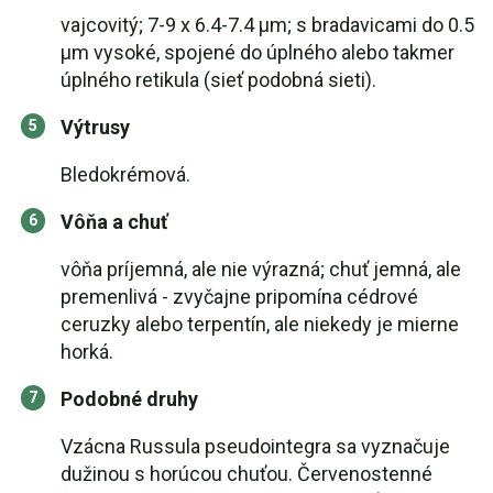
vajcovitý; 7-9 x 6.4-7.4 µm; s bradavicami do 0.5
µm vysoké, spojené do úplného alebo takmer
úplného retikula (sieť podobná sieti).
Výtrusy
Bledokrémová.
Vôňa a chuť
vôňa príjemná, ale nie výrazná; chuť jemná, ale
premenlivá - zvyčajne pripomína cédrové
ceruzky alebo terpentín, ale niekedy je mierne
horká.
Podobné druhy
Vzácna Russula pseudointegra sa vyznačuje
dužinou s horúcou chuťou. Červenostenné