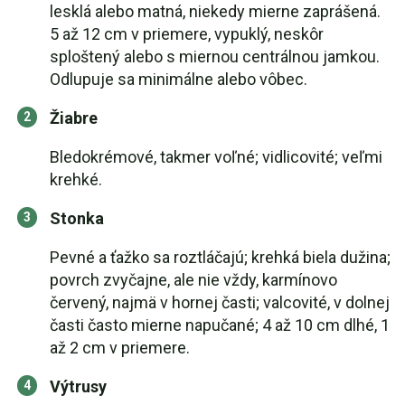
lesklá alebo matná, niekedy mierne zaprášená.
5 až 12 cm v priemere, vypuklý, neskôr
sploštený alebo s miernou centrálnou jamkou.
Odlupuje sa minimálne alebo vôbec.
Žiabre
Bledokrémové, takmer voľné; vidlicovité; veľmi
krehké.
Stonka
Pevné a ťažko sa roztláčajú; krehká biela dužina;
povrch zvyčajne, ale nie vždy, karmínovo
červený, najmä v hornej časti; valcovité, v dolnej
časti často mierne napučané; 4 až 10 cm dlhé, 1
až 2 cm v priemere.
Výtrusy