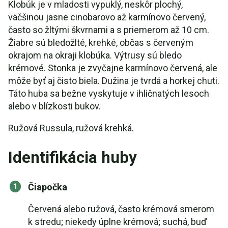
Klobúk je v mladosti vypuklý, neskôr plochý,
väčšinou jasne cinobarovo až karmínovo červený,
často so žltými škvrnami a s priemerom až 10 cm.
Žiabre sú bledožlté, krehké, občas s červeným
okrajom na okraji klobúka. Výtrusy sú bledo
krémové. Stonka je zvyčajne karmínovo červená, ale
môže byť aj čisto biela. Dužina je tvrdá a horkej chuti.
Táto huba sa bežne vyskytuje v ihličnatých lesoch
alebo v blízkosti bukov.
Ružová Russula, ružová krehká.
Identifikácia huby
Čiapočka
Červená alebo ružová, často krémová smerom
k stredu; niekedy úplne krémová; suchá, buď