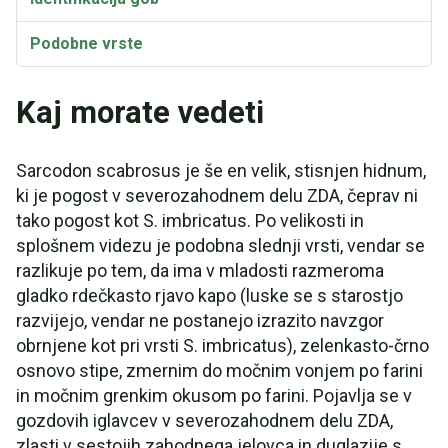
Podobne vrste
Kaj morate vedeti
Sarcodon scabrosus je še en velik, stisnjen hidnum,
ki je pogost v severozahodnem delu ZDA, čeprav ni
tako pogost kot S. imbricatus. Po velikosti in
splošnem videzu je podobna slednji vrsti, vendar se
razlikuje po tem, da ima v mladosti razmeroma
gladko rdečkasto rjavo kapo (luske se s starostjo
razvijejo, vendar ne postanejo izrazito navzgor
obrnjene kot pri vrsti S. imbricatus), zelenkasto-črno
osnovo stipe, zmernim do močnim vonjem po farini
in močnim grenkim okusom po farini. Pojavlja se v
gozdovih iglavcev v severozahodnem delu ZDA,
zlasti v sestojih zahodnega jelovca in duglazije s