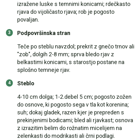
izražene luske s temnimi konicami; rdečkasto
rjava do vijoličasto rjava; rob je pogosto
povaljan.
Podpovršinska stran
Teče po steblu navzdol; prekrit z gnečo trnov ali
"zob", dolgih 2-8 mm; sprva bledo rjav z
belkastimi konicami, s starostjo postane na
splošno temneje rjav.
Steblo
4-10 cm dolga; 1-2.debel 5 cm; pogosto zožen
do osnove, ki pogosto sega v tla kot korenina;
suh; dokaj gladek, razen kjer je prepreden s
prekinjenimi bodicami; bled ali rjavkast; osnova
z izrazitim belim do rožnatim micelijem na
zelenkasti do modrikasti ali črni podlagi.