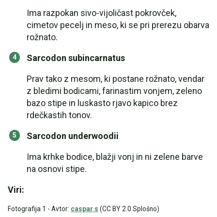
Ima razpokan sivo-vijoličast pokrovček,
cimetov pecelj in meso, ki se pri prerezu obarva
rožnato.
Sarcodon subincarnatus
Prav tako z mesom, ki postane rožnato, vendar
z bledimi bodicami, farinastim vonjem, zeleno
bazo stipe in luskasto rjavo kapico brez
rdečkastih tonov.
Sarcodon underwoodii
Ima krhke bodice, blažji vonj in ni zelene barve
na osnovi stipe.
Viri:
Fotografija 1 - Avtor:
caspar s
(CC BY 2.0 Splošno)