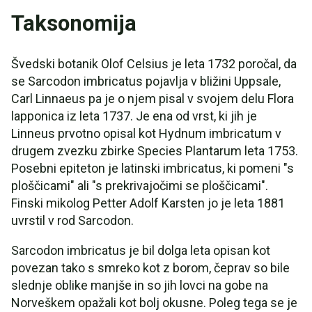
Taksonomija
Švedski botanik Olof Celsius je leta 1732 poročal, da
se Sarcodon imbricatus pojavlja v bližini Uppsale,
Carl Linnaeus pa je o njem pisal v svojem delu Flora
lapponica iz leta 1737. Je ena od vrst, ki jih je
Linneus prvotno opisal kot Hydnum imbricatum v
drugem zvezku zbirke Species Plantarum leta 1753.
Posebni epiteton je latinski imbricatus, ki pomeni "s
ploščicami" ali "s prekrivajočimi se ploščicami".
Finski mikolog Petter Adolf Karsten jo je leta 1881
uvrstil v rod Sarcodon.
Sarcodon imbricatus je bil dolga leta opisan kot
povezan tako s smreko kot z borom, čeprav so bile
slednje oblike manjše in so jih lovci na gobe na
Norveškem opažali kot bolj okusne. Poleg tega se je