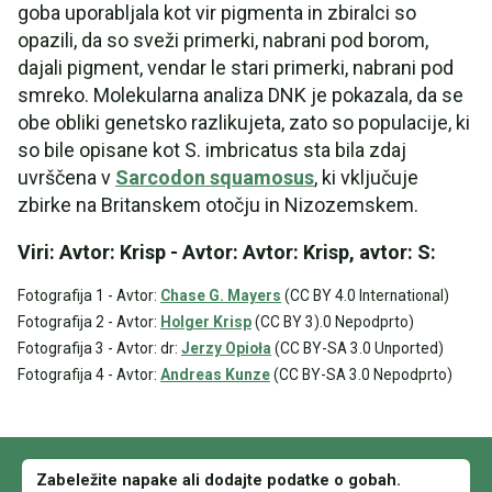
goba uporabljala kot vir pigmenta in zbiralci so
opazili, da so sveži primerki, nabrani pod borom,
dajali pigment, vendar le stari primerki, nabrani pod
smreko. Molekularna analiza DNK je pokazala, da se
obe obliki genetsko razlikujeta, zato so populacije, ki
so bile opisane kot S. imbricatus sta bila zdaj
uvrščena v
Sarcodon squamosus
, ki vključuje
zbirke na Britanskem otočju in Nizozemskem.
Viri: Avtor: Krisp - Avtor: Avtor: Krisp, avtor: S:
Fotografija 1 - Avtor:
Chase G. Mayers
(CC BY 4.0 International)
Fotografija 2 - Avtor:
Holger Krisp
(CC BY 3).0 Nepodprto)
Fotografija 3 - Avtor: dr:
Jerzy Opioła
(CC BY-SA 3.0 Unported)
Fotografija 4 - Avtor:
Andreas Kunze
(CC BY-SA 3.0 Nepodprto)