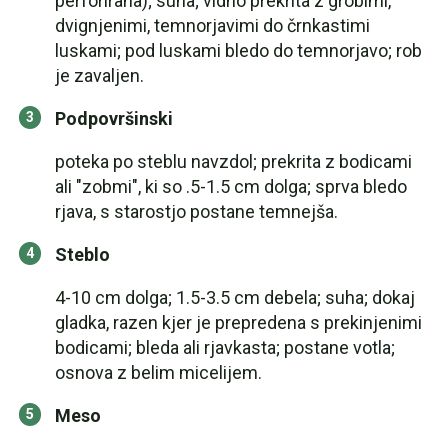
perforirana); suha; vidno prekrita z grobimi,
dvignjenimi, temnorjavimi do črnkastimi
luskami; pod luskami bledo do temnorjavo; rob
je zavaljen.
Podpovršinski
poteka po steblu navzdol; prekrita z bodicami
ali "zobmi", ki so .5-1.5 cm dolga; sprva bledo
rjava, s starostjo postane temnejša.
Steblo
4-10 cm dolga; 1.5-3.5 cm debela; suha; dokaj
gladka, razen kjer je prepredena s prekinjenimi
bodicami; bleda ali rjavkasta; postane votla;
osnova z belim micelijem.
Meso