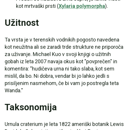
kot mrtvaški prsti (
Xylaria polymorpha
).
Užitnost
Ta vrsta je v terenskih vodnikih pogosto navedena
kot neužitna ali se zaradi trde strukture ne priporoča
za uživanje. Michael Kuo v svoji knjigi o užitnih
gobah iz leta 2007 navaja okus kot "povprečen" in
komentira: "hudičeva urna ni tako slaba, kot sem
mislil, da bo. Ni dobra, vendar bi jo lahko jedli s
prisiljenim nasmehom, če bi vam jo postregla teta
Wanda."
Taksonomija
Urnula craterium je leta 1822 ameriški botanik Lewis