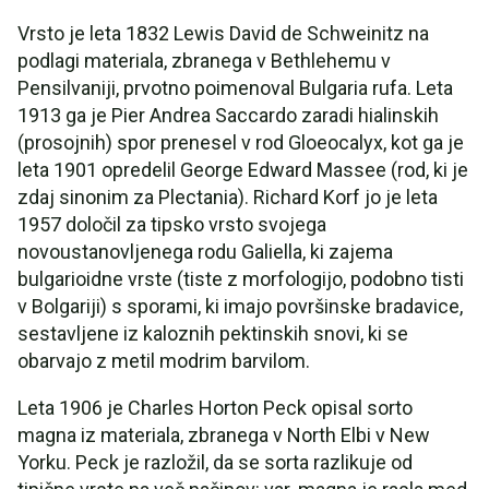
Vrsto je leta 1832 Lewis David de Schweinitz na
podlagi materiala, zbranega v Bethlehemu v
Pensilvaniji, prvotno poimenoval Bulgaria rufa. Leta
1913 ga je Pier Andrea Saccardo zaradi hialinskih
(prosojnih) spor prenesel v rod Gloeocalyx, kot ga je
leta 1901 opredelil George Edward Massee (rod, ki je
zdaj sinonim za Plectania). Richard Korf jo je leta
1957 določil za tipsko vrsto svojega
novoustanovljenega rodu Galiella, ki zajema
bulgarioidne vrste (tiste z morfologijo, podobno tisti
v Bolgariji) s sporami, ki imajo površinske bradavice,
sestavljene iz kaloznih pektinskih snovi, ki se
obarvajo z metil modrim barvilom.
Leta 1906 je Charles Horton Peck opisal sorto
magna iz materiala, zbranega v North Elbi v New
Yorku. Peck je razložil, da se sorta razlikuje od