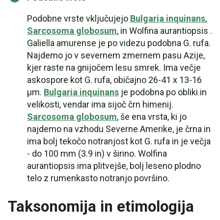
Podobne vrste vključujejo
Bulgaria inquinans
,
Sarcosoma globosum
, in Wolfina aurantiopsis .
Galiella amurense je po videzu podobna G. rufa.
Najdemo jo v severnem zmernem pasu Azije,
kjer raste na gnijočem lesu smrek. Ima večje
askospore kot G. rufa, običajno 26-41 x 13-16
µm.
Bulgaria inquinans
je podobna po obliki in
velikosti, vendar ima sijoč črn himenij.
Sarcosoma globosum
, še ena vrsta, ki jo
najdemo na vzhodu Severne Amerike, je črna in
ima bolj tekočo notranjost kot G. rufa in je večja
- do 100 mm (3.9 in) v širino. Wolfina
aurantiopsis ima plitvejše, bolj leseno plodno
telo z rumenkasto notranjo površino.
Taksonomija in etimologija