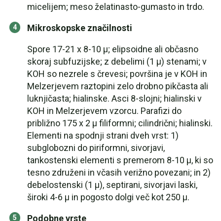
micelijem; meso želatinasto-gumasto in trdo.
Mikroskopske značilnosti
Spore 17-21 x 8-10 µ; elipsoidne ali občasno
skoraj subfuzijske; z debelimi (1 µ) stenami; v
KOH so nezrele s črevesi; površina je v KOH in
Melzerjevem raztopini zelo drobno pikčasta ali
luknjičasta; hialinske. Asci 8-slojni; hialinski v
KOH in Melzerjevem vzorcu. Parafizi do
približno 175 x 2 µ filiformni; cilindrični; hialinski.
Elementi na spodnji strani dveh vrst: 1)
subglobozni do piriformni, sivorjavi,
tankostenski elementi s premerom 8-10 µ, ki so
tesno združeni in včasih verižno povezani; in 2)
debelostenski (1 µ), septirani, sivorjavi laski,
široki 4-6 µ in pogosto dolgi več kot 250 µ.
Podobne vrste