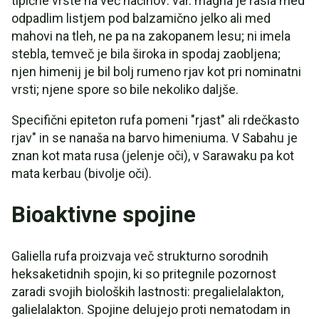
tipične vrste na več načinov: var. magna je rasla med
odpadlim listjem pod balzamično jelko ali med
mahovi na tleh, ne pa na zakopanem lesu; ni imela
stebla, temveč je bila široka in spodaj zaobljena;
njen himenij je bil bolj rumeno rjav kot pri nominatni
vrsti; njene spore so bile nekoliko daljše.
Specifični epiteton rufa pomeni "rjast" ali rdečkasto
rjav" in se nanaša na barvo himeniuma. V Sabahu je
znan kot mata rusa (jelenje oči), v Sarawaku pa kot
mata kerbau (bivolje oči).
Bioaktivne spojine
Galiella rufa proizvaja več strukturno sorodnih
heksaketidnih spojin, ki so pritegnile pozornost
zaradi svojih bioloških lastnosti: pregalielalakton,
galielalakton. Spojine delujejo proti nematodam in