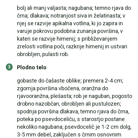
bolj ali manj valjasta; nagubana; temno rjava do
črna; dlakava; notranjost siva in želatinasta; v
njej se razvije apikalna votlina, ki jo zapira in
varuje pokrovu podobna zunanja površina, v
kateri se razvije himenij; s približevanjem
zrelosti votlina poči, razkrije himenij in ustvari
obrobljen, pulasti rob.
Plodno telo
gobaste do čašaste oblike; premera 2-4 cm;
zgornja površina vbočena, oranžna do
rjavooranžna, plešasta; rob je naguban, pogosto
drobno nazobčan, obrobljen ali pustulozen;
spodnja površina dlakava, temno rjava do črna,
poteka po psevdoceliču, s starostjo postane
nekoliko nagubana; psevdocelič je 1-2 cm dolg,
3-5 mm debel, zaključen s črnim osnovnim