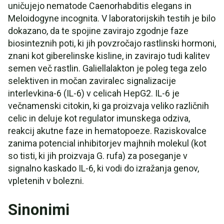
uničujejo nematode Caenorhabditis elegans in
Meloidogyne incognita. V laboratorijskih testih je bilo
dokazano, da te spojine zavirajo zgodnje faze
biosinteznih poti, ki jih povzročajo rastlinski hormoni,
znani kot giberelinske kisline, in zavirajo tudi kalitev
semen več rastlin. Galiellalakton je poleg tega zelo
selektiven in močan zaviralec signalizacije
interlevkina-6 (IL-6) v celicah HepG2. IL-6 je
večnamenski citokin, ki ga proizvaja veliko različnih
celic in deluje kot regulator imunskega odziva,
reakcij akutne faze in hematopoeze. Raziskovalce
zanima potencial inhibitorjev majhnih molekul (kot
so tisti, ki jih proizvaja G. rufa) za poseganje v
signalno kaskado IL-6, ki vodi do izražanja genov,
vpletenih v bolezni.
Sinonimi