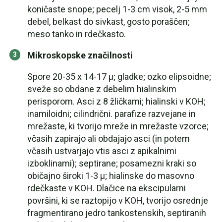
koničaste snope; pecelj 1-3 cm visok, 2-5 mm
debel, belkast do sivkast, gosto poraščen;
meso tanko in rdečkasto.
Mikroskopske značilnosti
Spore 20-35 x 14-17 µ; gladke; ozko elipsoidne;
sveže so obdane z debelim hialinskim
perisporom. Asci z 8 žličkami; hialinski v KOH;
inamiloidni; cilindrični. parafize razvejane in
mrežaste, ki tvorijo mreže in mrežaste vzorce;
včasih zapirajo ali obdajajo asci (in potem
včasih ustvarjajo vtis asci z apikalnimi
izboklinami); septirane; posamezni kraki so
običajno široki 1-3 µ; hialinske do masovno
rdečkaste v KOH. Dlačice na ekscipularni
površini, ki se raztopijo v KOH, tvorijo osrednje
fragmentirano jedro tankostenskih, septiranih