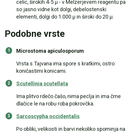
celic, širokih 4-5 µ - v Melzerjevem reagentu pa
so jasno vidne kot dolgi, debelostenski
elementi, dolgi do 1.000 µ in široki do 20 µ.
Podobne vrste
Microstoma apiculosporum
Vrsta s Tajvana ima spore s kratkimi, ostro
koničastimi konicami.
Scutellinia scutellata
Ima plitvo rdečo čašo, nima peclja in ima črne
dlačice le na robu roba pokrovčka.
Sarcoscypha occidentalis
Po obliki, velikosti in barvi nekoliko spominja na