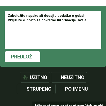
PREDLOŽI
UŽITNO
NEUŽITNO
STRUPENO
PO IMENU
Microstoma protractum: Vrhunski