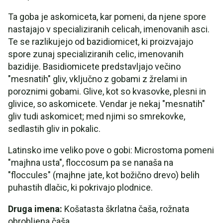
Ta goba je askomiceta, kar pomeni, da njene spore
nastajajo v specializiranih celicah, imenovanih asci.
Te se razlikujejo od bazidiomicet, ki proizvajajo
spore zunaj specializiranih celic, imenovanih
bazidije. Basidiomicete predstavljajo večino
"mesnatih" gliv, vključno z gobami z žrelami in
poroznimi gobami. Glive, kot so kvasovke, plesni in
glivice, so askomicete. Vendar je nekaj "mesnatih"
gliv tudi askomicet; med njimi so smrekovke,
sedlastih gliv in pokalic.
Latinsko ime veliko pove o gobi: Microstoma pomeni
"majhna usta", floccosum pa se nanaša na
"floccules" (majhne jate, kot božično drevo) belih
puhastih dlačic, ki pokrivajo plodnice.
Druga imena:
Košatasta škrlatna čaša, rožnata
obrobljena čaša.