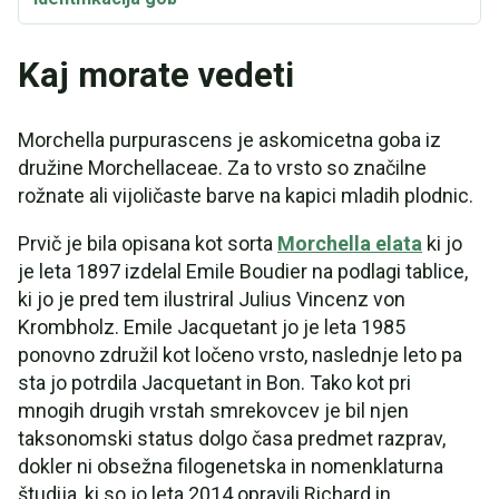
Kaj morate vedeti
Morchella purpurascens je askomicetna goba iz
družine Morchellaceae. Za to vrsto so značilne
rožnate ali vijoličaste barve na kapici mladih plodnic.
Prvič je bila opisana kot sorta
Morchella elata
ki jo
je leta 1897 izdelal Emile Boudier na podlagi tablice,
ki jo je pred tem ilustriral Julius Vincenz von
Krombholz. Emile Jacquetant jo je leta 1985
ponovno združil kot ločeno vrsto, naslednje leto pa
sta jo potrdila Jacquetant in Bon. Tako kot pri
mnogih drugih vrstah smrekovcev je bil njen
taksonomski status dolgo časa predmet razprav,
dokler ni obsežna filogenetska in nomenklaturna
študija, ki so jo leta 2014 opravili Richard in