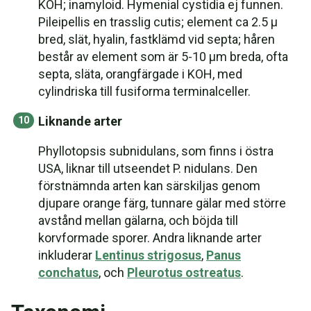
KOH; inamyloid. Hymenial cystidia ej funnen.
Pileipellis en trasslig cutis; element ca 2.5 µ
bred, slät, hyalin, fastklämd vid septa; håren
består av element som är 5-10 µm breda, ofta
septa, släta, orangfärgade i KOH, med
cylindriska till fusiforma terminalceller.
Liknande arter
Phyllotopsis subnidulans, som finns i östra
USA, liknar till utseendet P. nidulans. Den
förstnämnda arten kan särskiljas genom
djupare orange färg, tunnare gälar med större
avstånd mellan gälarna, och böjda till
korvformade sporer. Andra liknande arter
inkluderar
Lentinus strigosus
,
Panus
conchatus
, och
Pleurotus ostreatus
.