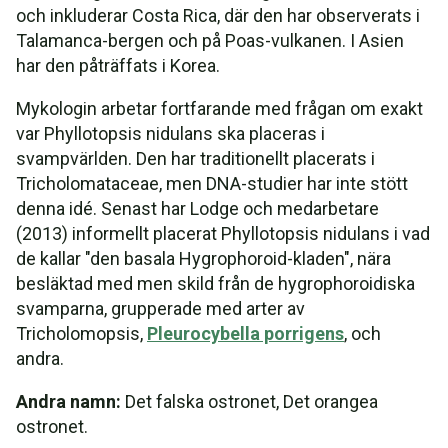
och inkluderar Costa Rica, där den har observerats i
Talamanca-bergen och på Poas-vulkanen. I Asien
har den påträffats i Korea.
Mykologin arbetar fortfarande med frågan om exakt
var Phyllotopsis nidulans ska placeras i
svampvärlden. Den har traditionellt placerats i
Tricholomataceae, men DNA-studier har inte stött
denna idé. Senast har Lodge och medarbetare
(2013) informellt placerat Phyllotopsis nidulans i vad
de kallar "den basala Hygrophoroid-kladen", nära
besläktad med men skild från de hygrophoroidiska
svamparna, grupperade med arter av
Tricholomopsis,
Pleurocybella porrigens
, och
andra.
Andra namn:
Det falska ostronet, Det orangea
ostronet.