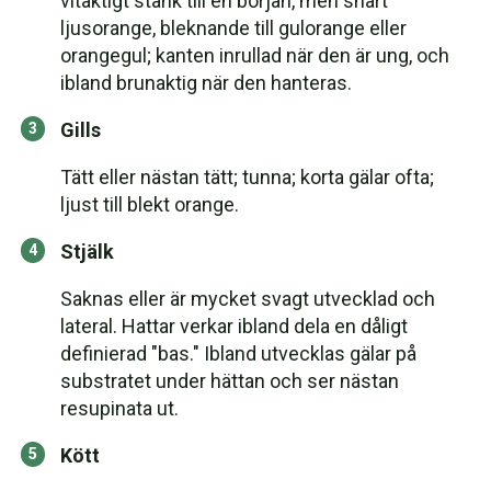
vitaktigt stänk till en början, men snart
ljusorange, bleknande till gulorange eller
orangegul; kanten inrullad när den är ung, och
ibland brunaktig när den hanteras.
Gills
Tätt eller nästan tätt; tunna; korta gälar ofta;
ljust till blekt orange.
Stjälk
Saknas eller är mycket svagt utvecklad och
lateral. Hattar verkar ibland dela en dåligt
definierad "bas." Ibland utvecklas gälar på
substratet under hättan och ser nästan
resupinata ut.
Kött