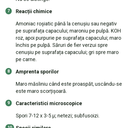
Reacții chimice
Amoniac roșiatic până la cenușiu sau negativ
pe suprafața capacului; maroniu pe pulpă. KOH
roz, apoi purpurie pe suprafața capacului; maro
închis pe pulpă. Săruri de fier verzui spre
cenușiu pe suprafața capacului; gri spre maro
pe carne.
Amprenta sporilor
Maro măsliniu când este proaspăt, uscându-se
este maro scorțișoară.
Caracteristici microscopice
Spori 7-12 x 3-5 µ; netezi; subfusoizi.
Specii similare