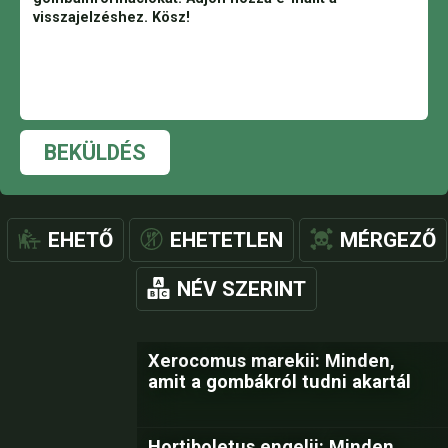
BEKÜLDÉS
EHETŐ
EHETETLEN
MÉRGEZŐ
NÉV SZERINT
Xerocomus marekii: Minden,
amit a gombákról tudni akartál
Hortiboletus engelii: Minden,