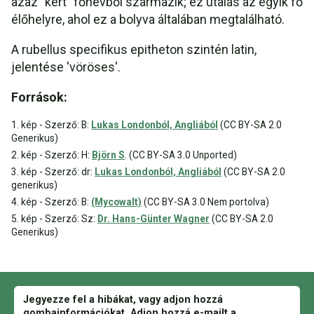
azaz "kert" főnévből származik; ez utalás az egyik fő
élőhelyre, ahol ez a bolyva általában megtalálható.
A rubellus specifikus epitheton szintén latin,
jelentése 'vöröses'.
Források:
1. kép - Szerző: B:
Lukas Londonból, Angliából
(CC BY-SA 2.0
Generikus)
2. kép - Szerző: H:
Björn S
. (CC BY-SA 3.0 Unported)
3. kép - Szerző: dr:
Lukas Londonból, Angliából
(CC BY-SA 2.0
generikus)
4. kép - Szerző: B:
(Mycowalt)
(CC BY-SA 3.0 Nem portolva)
5. kép - Szerző: Sz:
Dr. Hans-Günter Wagner
(CC BY-SA 2.0
Generikus)