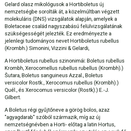
Gelard olasz mikológusok a Hortiboletus új
nemzetségbe sorolták át, a közelmúltban végzett
molekuláris (DNS) vizsgálatok alapján, amelyek a
Boletaceae család nagyszabású felülvizsgálatának
szükségességét jelezték. Ez eredményezte a
jelenlegi tudományos nevet Hortiboletus rubellus
(Krombh.) Simonini, Vizzini & Gelardi,
A Hortiboletus rubellus szinonimái: Boletus rubellus
Krombh, Xerocomellus rubellus rubellus (Krombh).)
Šutara, Boletus sanguineus Azzal., Boletus
versicolor Rostk., Xerocomus rubellus (Krombh).)
Quél., és Xerocomus versicolor (Rostk).) E.-J.
Gilbert.
A Boletus régi gyűjtőneve a görög bolos, azaz
"agyagdarab" szóból származik, míg az új
nemzetségnévben a Horti- előtag a latin Hortus,