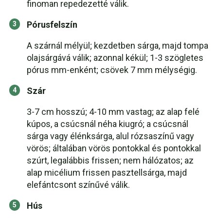
finoman repedezetté válik.
Pórusfelszín
A szárnál mélyül; kezdetben sárga, majd tompa
olajsárgává válik; azonnal kékül; 1-3 szögletes
pórus mm-enként; csövek 7 mm mélységig.
Szár
3-7 cm hosszú; 4-10 mm vastag; az alap felé
kúpos, a csúcsnál néha kiugró; a csúcsnál
sárga vagy élénksárga, alul rózsaszínű vagy
vörös; általában vörös pontokkal és pontokkal
szúrt, legalábbis frissen; nem hálózatos; az
alap micélium frissen pasztellsárga, majd
elefántcsont színűvé válik.
Hús