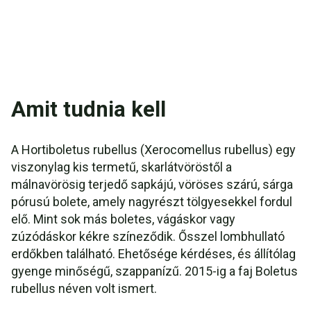
Amit tudnia kell
A Hortiboletus rubellus (Xerocomellus rubellus) egy
viszonylag kis termetű, skarlátvöröstől a
málnavörösig terjedő sapkájú, vöröses szárú, sárga
pórusú bolete, amely nagyrészt tölgyesekkel fordul
elő. Mint sok más boletes, vágáskor vagy
zúzódáskor kékre színeződik. Ősszel lombhullató
erdőkben található. Ehetősége kérdéses, és állítólag
gyenge minőségű, szappanízű. 2015-ig a faj Boletus
rubellus néven volt ismert.