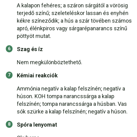
A kalapon fehéres; a száron sárgától a vörösig
terjedő színű; szeleteléskor lassan és enyhén
kékre színeződik; a hús a szár tövében számos
apró, élénkpiros vagy sárgarépanarancs színű
pöttyöt mutat.
Szag és íz
Nem megkülönböztethető.
Kémiai reakciók
Ammónia negatív a kalap felszínén; negatív a
húson. KOH tompa narancssárga a kalap
felszínén; tompa narancssárga a húsban. Vas
sók szürke a kalap felszínén; negatív a húson.
Spóra lenyomat