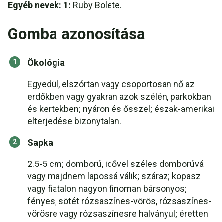
Egyéb nevek: 1:
Ruby Bolete.
Gomba azonosítása
Ökológia
Egyedül, elszórtan vagy csoportosan nő az
erdőkben vagy gyakran azok szélén, parkokban
és kertekben; nyáron és ősszel; észak-amerikai
elterjedése bizonytalan.
Sapka
2.5-5 cm; domború, idővel széles domborúvá
vagy majdnem lapossá válik; száraz; kopasz
vagy fiatalon nagyon finoman bársonyos;
fényes, sötét rózsaszínes-vörös, rózsaszínes-
vörösre vagy rózsaszínesre halványul; éretten