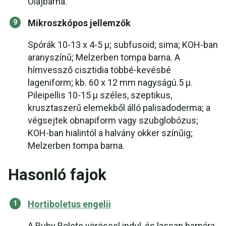
Olajbarna.
Mikroszkópos jellemzők
Spórák 10-13 x 4-5 µ; subfusoid; sima; KOH-ban
aranyszínű; Melzerben tompa barna. A
hímvessző cisztidia többé-kevésbé
lageniform; kb. 60 x 12 mm nagyságú.5 µ.
Pileipellis 10-15 µ széles, szeptikus,
krusztaszerű elemekből álló palisadoderma; a
végsejtek obnapiform vagy szubglobózus;
KOH-ban hialintól a halvány okker színűig;
Melzerben tompa barna.
Hasonló fajok
Hortiboletus engelii
A Ruby Bolete vörössel indul, és lassan barnára