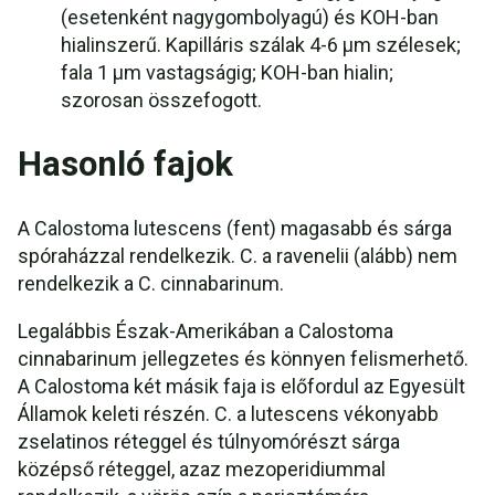
(esetenként nagygombolyagú) és KOH-ban
hialinszerű. Kapilláris szálak 4-6 µm szélesek;
fala 1 µm vastagságig; KOH-ban hialin;
szorosan összefogott.
Hasonló fajok
A Calostoma lutescens (fent) magasabb és sárga
spóraházzal rendelkezik. C. a ravenelii (alább) nem
rendelkezik a C. cinnabarinum.
Legalábbis Észak-Amerikában a Calostoma
cinnabarinum jellegzetes és könnyen felismerhető.
A Calostoma két másik faja is előfordul az Egyesült
Államok keleti részén. C. a lutescens vékonyabb
zselatinos réteggel és túlnyomórészt sárga
középső réteggel, azaz mezoperidiummal