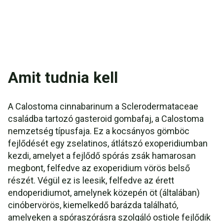
Amit tudnia kell
A Calostoma cinnabarinum a Sclerodermataceae
családba tartozó gasteroid gombafaj, a Calostoma
nemzetség típusfaja. Ez a kocsányos gömböc
fejlődését egy zselatinos, átlátszó exoperidiumban
kezdi, amelyet a fejlődő spórás zsák hamarosan
megbont, felfedve az exoperidium vörös belső
részét. Végül ez is leesik, felfedve az érett
endoperidiumot, amelynek közepén öt (általában)
cinóbervörös, kiemelkedő barázda található,
amelyeken a spóraszórásra szolgáló ostiole fejlődik