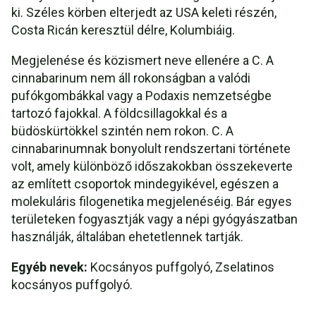
ki. Széles körben elterjedt az USA keleti részén,
Costa Ricán keresztül délre, Kolumbiáig.
Megjelenése és közismert neve ellenére a C. A
cinnabarinum nem áll rokonságban a valódi
pufókgombákkal vagy a Podaxis nemzetségbe
tartozó fajokkal. A földcsillagokkal és a
büdöskürtökkel szintén nem rokon. C. A
cinnabarinumnak bonyolult rendszertani története
volt, amely különböző időszakokban összekeverte
az említett csoportok mindegyikével, egészen a
molekuláris filogenetika megjelenéséig. Bár egyes
területeken fogyasztják vagy a népi gyógyászatban
használják, általában ehetetlennek tartják.
Egyéb nevek:
Kocsányos puffgolyó, Zselatinos
kocsányos puffgolyó.