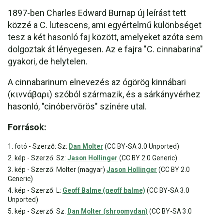
1897-ben Charles Edward Burnap új leírást tett
közzé a C. lutescens, ami egyértelmű különbséget
tesz a két hasonló faj között, amelyeket azóta sem
dolgoztak át lényegesen. Az e fajra "C. cinnabarina"
gyakori, de helytelen.
A cinnabarinum elnevezés az ógörög kinnábari
(κιννάβαρι) szóból származik, és a sárkányvérhez
hasonló, "cinóbervörös" színére utal.
Források:
1. fotó - Szerző: Sz:
Dan Molter
(CC BY-SA 3.0 Unported)
2. kép - Szerző: Sz:
Jason Hollinger
(CC BY 2.0 Generic)
3. kép - Szerző: Molter (magyar)
Jason Hollinger
(CC BY 2.0
Generic)
4. kép - Szerző: L:
Geoff Balme (geoff balme)
(CC BY-SA 3.0
Unported)
5. kép - Szerző: Sz:
Dan Molter (shroomydan)
(CC BY-SA 3.0