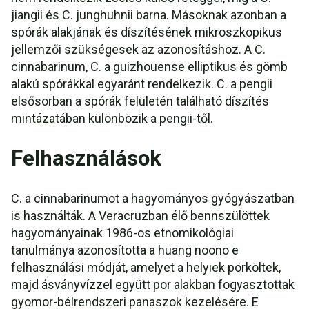
jiangii és C. junghuhnii barna. Másoknak azonban a
spórák alakjának és díszítésének mikroszkopikus
jellemzői szükségesek az azonosításhoz. A C.
cinnabarinum, C. a guizhouense elliptikus és gömb
alakú spórákkal egyaránt rendelkezik. C. a pengii
elsősorban a spórák felületén található díszítés
mintázatában különbözik a pengii-től.
Felhasználások
C. a cinnabarinumot a hagyományos gyógyászatban
is használták. A Veracruzban élő bennszülöttek
hagyományainak 1986-os etnomikológiai
tanulmánya azonosította a huang noono e
felhasználási módját, amelyet a helyiek pörköltek,
majd ásványvízzel együtt por alakban fogyasztottak
gyomor-bélrendszeri panaszok kezelésére. E