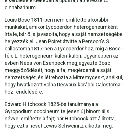
elkerülése érdekében a típusfajt átnevezte C.
cinnabarinum.
Louis Bosc 1811-ben nem említette a korábbi
munkákat, amikor Lycoperdon heterogeneumként
írta le, bár ő is javasolta, hogy a saját nemzetségébe
helyezzék el. Jean Poiret átvitte a Persoon's S.
callostoma 1817-ben a Lycoperdonhoz, míg a Bosc-
féle L. heterogeneum külön-külön. Ugyanebben az
évben Nees von Esenbeck megjegyezte Bosc
meggyőződését, hogy a faj megérdemli a saját
nemzetségét, és létrehozta a Mitremyces-t, anélkül,
hogy hivatkozott volna Desvaux korábbi Calostoma-
hoz rendelésére.
Edward Hitchcock 1825-ös tanulmánya a
Gyropodium coccineum teljesen új binomiális
névvel említette a fajt; bár Hitchcock azt állította,
hogy ezt a nevet Lewis Schweinitz alkotta meg,