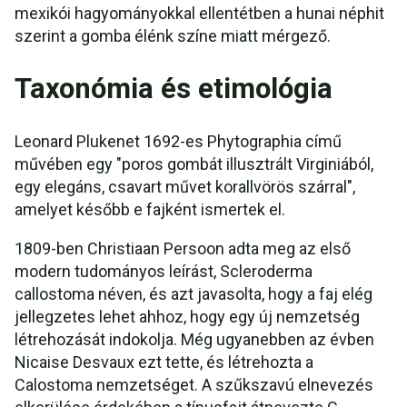
mexikói hagyományokkal ellentétben a hunai néphit
szerint a gomba élénk színe miatt mérgező.
Taxonómia és etimológia
Leonard Plukenet 1692-es Phytographia című
művében egy "poros gombát illusztrált Virginiából,
egy elegáns, csavart művet korallvörös szárral",
amelyet később e fajként ismertek el.
1809-ben Christiaan Persoon adta meg az első
modern tudományos leírást, Scleroderma
callostoma néven, és azt javasolta, hogy a faj elég
jellegzetes lehet ahhoz, hogy egy új nemzetség
létrehozását indokolja. Még ugyanebben az évben
Nicaise Desvaux ezt tette, és létrehozta a
Calostoma nemzetséget. A szűkszavú elnevezés