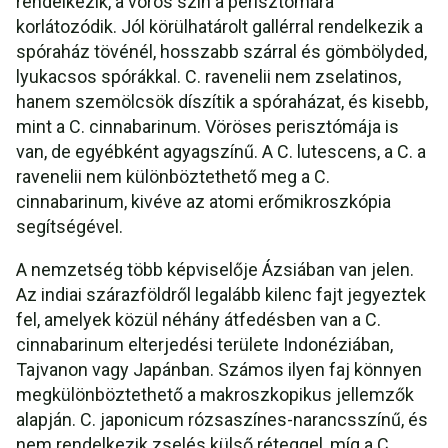
rendelkezik, a vörös szín a perisztómára
korlátozódik. Jól körülhatárolt gallérral rendelkezik a
spóraház tövénél, hosszabb szárral és gömbölyded,
lyukacsos spórákkal. C. ravenelii nem zselatinos,
hanem szemölcsök díszítik a spóraházat, és kisebb,
mint a C. cinnabarinum. Vöröses perisztómája is
van, de egyébként agyagszínű. A C. lutescens, a C. a
ravenelii nem különböztethető meg a C.
cinnabarinum, kivéve az atomi erőmikroszkópia
segítségével.
A nemzetség több képviselője Ázsiában van jelen.
Az indiai szárazföldről legalább kilenc fajt jegyeztek
fel, amelyek közül néhány átfedésben van a C.
cinnabarinum elterjedési területe Indonéziában,
Tajvanon vagy Japánban. Számos ilyen faj könnyen
megkülönböztethető a makroszkopikus jellemzők
alapján. C. japonicum rózsaszínes-narancsszínű, és
nem rendelkezik zselés külső réteggel, míg a C.