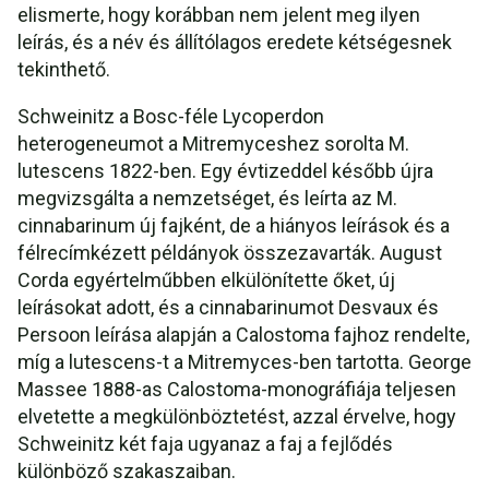
elismerte, hogy korábban nem jelent meg ilyen
leírás, és a név és állítólagos eredete kétségesnek
tekinthető.
Schweinitz a Bosc-féle Lycoperdon
heterogeneumot a Mitremyceshez sorolta M.
lutescens 1822-ben. Egy évtizeddel később újra
megvizsgálta a nemzetséget, és leírta az M.
cinnabarinum új fajként, de a hiányos leírások és a
félrecímkézett példányok összezavarták. August
Corda egyértelműbben elkülönítette őket, új
leírásokat adott, és a cinnabarinumot Desvaux és
Persoon leírása alapján a Calostoma fajhoz rendelte,
míg a lutescens-t a Mitremyces-ben tartotta. George
Massee 1888-as Calostoma-monográfiája teljesen
elvetette a megkülönböztetést, azzal érvelve, hogy
Schweinitz két faja ugyanaz a faj a fejlődés
különböző szakaszaiban.