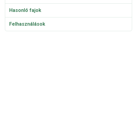
Hasonló fajok
Felhasználások
Taxonómia és etimológia