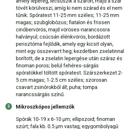
amely lepereg, lecsúszik a száron, majd a szár
tövét körülveszi, amíg ki nem szárad és el nem
tűnik. Spóratest 11-25 mm széles; 11-25 mm
magas; szubglobózus; fiatalon és frissen
cinóbervörös, majd vöröses-narancsosra
halványul; csúcsán élénkvörös, bordázott
perisztóma fejlődik, amely egy kicsit olyan,
mint egy összevarrt heg; kezdetben zselatinnal
borított, de a zselatin lepergése után száraz és
finoman poros; belül fehéres-sárgás
spóratökkel töltött spóratest. Szárszerkezet 2-
5 cm magas; 1-2.5 cm széles; szorosan
csavart zsinórokból áll; puha; tompa
narancssárgás színű.
Mikroszkópos jellemzők
Spórák 10-19 x 6-10 µm; ellipszoid; finoman
szúrt; fala kb. 0.5 µm vastag; egygombolyagú