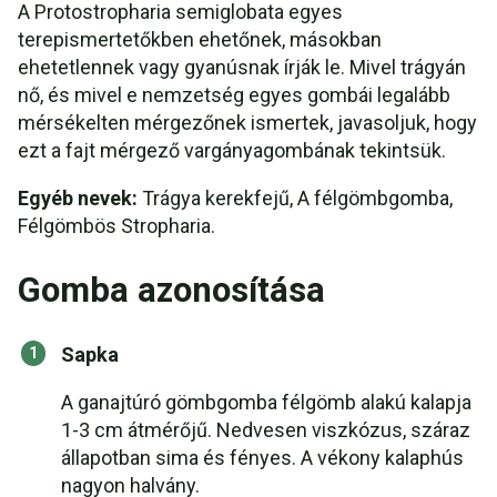
A Protostropharia semiglobata egyes
terepismertetőkben ehetőnek, másokban
ehetetlennek vagy gyanúsnak írják le. Mivel trágyán
nő, és mivel e nemzetség egyes gombái legalább
mérsékelten mérgezőnek ismertek, javasoljuk, hogy
ezt a fajt mérgező vargányagombának tekintsük.
Egyéb nevek:
Trágya kerekfejű, A félgömbgomba,
Félgömbös Stropharia.
Gomba azonosítása
Sapka
A ganajtúró gömbgomba félgömb alakú kalapja
1-3 cm átmérőjű. Nedvesen viszkózus, száraz
állapotban sima és fényes. A vékony kalaphús
nagyon halvány.