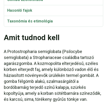
Hasonló fajok
Taxonómia és etimológia
Amit tudnod kell
A Protostropharia semiglobata (Psilocybe
semiglobata) a Strophariaceae családba tartozó
agarászgomba. A kozmopolita elterjedésű, széles
körben elterjedt faj, amely különböző vadon élő és
háziasított növényevők ürülékén termel gombát. A
gomba félgömb alakú, szalmasárgától a
bordóbarnáig terjedő színű kalapja, szürkés
kopoltyúja, amely a korban sötétbarnára színeződik,
és karcsú, sima, törékeny gyűrűs tönkje van.