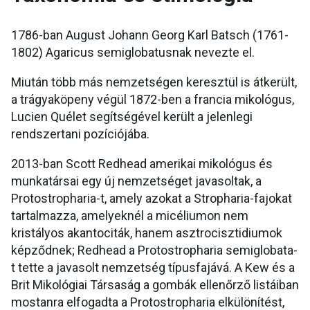
1786-ban August Johann Georg Karl Batsch (1761-
1802) Agaricus semiglobatusnak nevezte el.
Miután több más nemzetségen keresztül is átkerült,
a trágyaköpeny végül 1872-ben a francia mikológus,
Lucien Quélet segítségével került a jelenlegi
rendszertani pozíciójába.
2013-ban Scott Redhead amerikai mikológus és
munkatársai egy új nemzetséget javasoltak, a
Protostropharia-t, amely azokat a Stropharia-fajokat
tartalmazza, amelyeknél a micéliumon nem
kristályos akantociták, hanem asztrocisztidiumok
képződnek; Redhead a Protostropharia semiglobata-
t tette a javasolt nemzetség típusfajává. A Kew és a
Brit Mikológiai Társaság a gombák ellenőrző listáiban
mostanra elfogadta a Protostropharia elkülönítést,