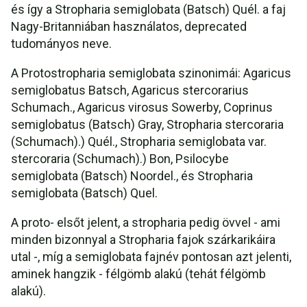
és így a Stropharia semiglobata (Batsch) Quél. a faj
Nagy-Britanniában használatos, deprecated
tudományos neve.
A Protostropharia semiglobata szinonimái: Agaricus
semiglobatus Batsch, Agaricus stercorarius
Schumach., Agaricus virosus Sowerby, Coprinus
semiglobatus (Batsch) Gray, Stropharia stercoraria
(Schumach).) Quél., Stropharia semiglobata var.
stercoraria (Schumach).) Bon, Psilocybe
semiglobata (Batsch) Noordel., és Stropharia
semiglobata (Batsch) Quel.
A proto- elsőt jelent, a stropharia pedig övvel - ami
minden bizonnyal a Stropharia fajok szárkarikáira
utal -, míg a semiglobata fajnév pontosan azt jelenti,
aminek hangzik - félgömb alakú (tehát félgömb
alakú).