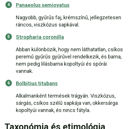
Panaeolus semiovatus
Nagyobb, gyűrűs faj, krémszínű, jellegzetesen
ráncos, viszkózus sapkával.
Stropharia coronilla
Abban különbözik, hogy nem láthatatlan, csíkos
peremű gyűrűs gyűrűvel rendelkezik, és barna,
nem pedig lilásbarna kopoltyúi és spórái
vannak.
Bolbitius titubans
Alkalmanként termések trágyán. Viszkózus,
sárgás, csíkos szélű sapkája van, okkersárga
kopoltyúi vannak, és nincs fátyla.
Taxonómia és etimológia