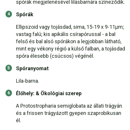
spórák megjelenésével lilásbarnára színeződik.
Spórák
Ellipszoid vagy tojásdad, sima, 15-19 x 9-11μm;
vastag falú; kis apikális csírapórussal - a bal
felső és bal alsó spórákon a legjobban látható,
mint egy vékony régió a külső falban, a tojásdad
spóra élesebb (csúcsos) végénél.
Spóranyomat
Lila-barna.
Élőhely: & Ökológiai szerep
A Protostropharia semiglobata az állati trágyán
és a frissen trágyázott gyepen szaprobikusan
él.