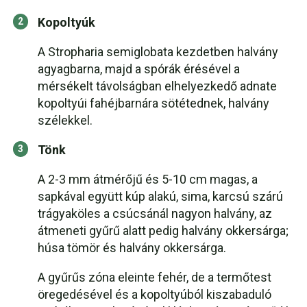
Kopoltyúk
A Stropharia semiglobata kezdetben halvány
agyagbarna, majd a spórák érésével a
mérsékelt távolságban elhelyezkedő adnate
kopoltyúi fahéjbarnára sötétednek, halvány
szélekkel.
Tönk
A 2-3 mm átmérőjű és 5-10 cm magas, a
sapkával együtt kúp alakú, sima, karcsú szárú
trágyaköles a csúcsánál nagyon halvány, az
átmeneti gyűrű alatt pedig halvány okkersárga;
húsa tömör és halvány okkersárga.
A gyűrűs zóna eleinte fehér, de a termőtest
öregedésével és a kopoltyúból kiszabaduló