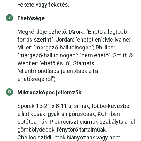
Fekete vagy feketés.
Ehetősége
Megkérdőjelezhető. (Arora: "Ehető a legtöbb
forrás szerint"; Jordan: "ehetetlen"; McIlvaine:
Miller: "mérgező-hallucinogén"; Phillips:
"mérgező-hallucinogén": "nem ehető"; Smith &
Webber: "ehető és jó"; Stamets:
"ellentmondásos jelentések e faj
ehetőségeiről")
Mikroszkópos jellemzők
Spórák 15-21 x 8-11 µ; simák; többé-kevésbé
elliptikusak; gyakran pórusosak; KOH-ban
sötétbarnák. Pleurocisztidiumok szabálytalanul
gömbölydedek, fénytörő tartalmúak.
Cheilocisztidiumok hiányoznak vagy nem