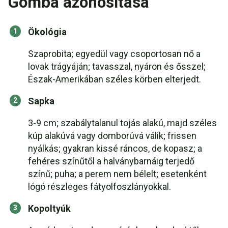
Gomba azonosítása
Ökológia
Szaprobita; egyedül vagy csoportosan nő a
lovak trágyáján; tavasszal, nyáron és ősszel;
Észak-Amerikában széles körben elterjedt.
Sapka
3-9 cm; szabálytalanul tojás alakú, majd széles
kúp alakúvá vagy domborúvá válik; frissen
nyálkás; gyakran kissé ráncos, de kopasz; a
fehéres színűtől a halványbarnáig terjedő
színű; puha; a perem nem bélelt; esetenként
lógó részleges fátyolfoszlányokkal.
Kopoltyúk