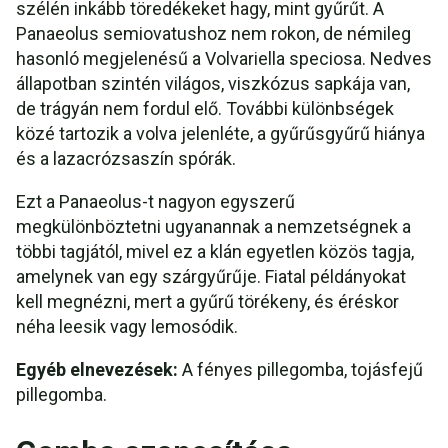
szélén inkább töredékeket hagy, mint gyűrűt. A
Panaeolus semiovatushoz nem rokon, de némileg
hasonló megjelenésű a Volvariella speciosa. Nedves
állapotban szintén világos, viszkózus sapkája van,
de trágyán nem fordul elő. További különbségek
közé tartozik a volva jelenléte, a gyűrűsgyűrű hiánya
és a lazacrózsaszín spórák.
Ezt a Panaeolus-t nagyon egyszerű
megkülönböztetni ugyanannak a nemzetségnek a
többi tagjától, mivel ez a klán egyetlen közös tagja,
amelynek van egy szárgyűrűje. Fiatal példányokat
kell megnézni, mert a gyűrű törékeny, és éréskor
néha leesik vagy lemosódik.
Egyéb elnevezések:
A fényes pillegomba, tojásfejű
pillegomba.