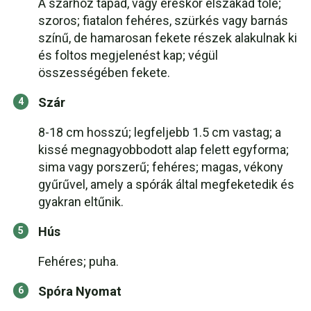
A szárhoz tapad, vagy éréskor elszakad tőle;
szoros; fiatalon fehéres, szürkés vagy barnás
színű, de hamarosan fekete részek alakulnak ki
és foltos megjelenést kap; végül
összességében fekete.
Szár
8-18 cm hosszú; legfeljebb 1.5 cm vastag; a
kissé megnagyobbodott alap felett egyforma;
sima vagy porszerű; fehéres; magas, vékony
gyűrűvel, amely a spórák által megfeketedik és
gyakran eltűnik.
Hús
Fehéres; puha.
Spóra Nyomat