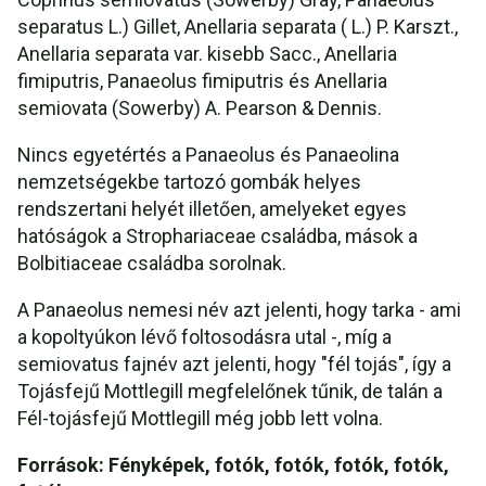
separatus L.) Gillet, Anellaria separata ( L.) P. Karszt.,
Anellaria separata var. kisebb Sacc., Anellaria
fimiputris, Panaeolus fimiputris és Anellaria
semiovata (Sowerby) A. Pearson & Dennis.
Nincs egyetértés a Panaeolus és Panaeolina
nemzetségekbe tartozó gombák helyes
rendszertani helyét illetően, amelyeket egyes
hatóságok a Strophariaceae családba, mások a
Bolbitiaceae családba sorolnak.
A Panaeolus nemesi név azt jelenti, hogy tarka - ami
a kopoltyúkon lévő foltosodásra utal -, míg a
semiovatus fajnév azt jelenti, hogy "fél tojás", így a
Tojásfejű Mottlegill megfelelőnek tűnik, de talán a
Fél-tojásfejű Mottlegill még jobb lett volna.
Források: Fényképek, fotók, fotók, fotók, fotók,