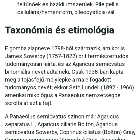
feltűnőek és bazídiumszerűek. Pileipellis
celluláris/hymeniform, pileocystidia-val.
Taxonómia és etimológia
E gomba alapneve 1798-ból származik, amikor is
James Sowerby (1757-1822) brit természettudós
tudományosan leírta, és az Agaricus semiovatus
binomiális nevet adta neki. Csak 1938-ban kapta
meg a tojásfejű molylepke a ma elfogadott
tudományos nevét; ekkor Seth Lundell (1892 - 1966)
amerikai mikológus a Panaeolus nemzetségbe
sorolta át ezt a fajt.
A Panaeolus semiovatus szinonimái: Agaricus
separatus L., Agaricus ciliaris Bolton, Agaricus
semiovatus Sowerby, Coprinus ciliatus (Bolton) Gray,
Coprinus semiovatus (Sowerby) Gray, Panaeolus