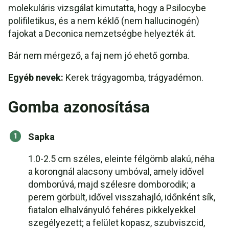
molekuláris vizsgálat kimutatta, hogy a Psilocybe
polifiletikus, és a nem kéklő (nem hallucinogén)
fajokat a Deconica nemzetségbe helyezték át.
Bár nem mérgező, a faj nem jó ehető gomba.
Egyéb nevek:
Kerek trágyagomba, trágyadémon.
Gomba azonosítása
Sapka
1.0-2.5 cm széles, eleinte félgömb alakú, néha
a korongnál alacsony umbóval, amely idővel
domborúvá, majd szélesre domborodik; a
perem görbült, idővel visszahajló, időnként sík,
fiatalon elhalványuló fehéres pikkelyekkel
szegélyezett; a felület kopasz, szubviszcid,