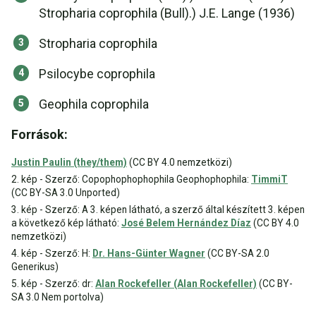
Stropharia coprophila (Bull).) J.E. Lange (1936)
Stropharia coprophila
Psilocybe coprophila
Geophila coprophila
Források:
Justin Paulin (they/them)
(CC BY 4.0 nemzetközi)
2. kép - Szerző: Copophophophophila Geophophophila:
TimmiT
(CC BY-SA 3.0 Unported)
3. kép - Szerző: A 3. képen látható, a szerző által készített 3. képen
a következő kép látható:
José Belem Hernández Díaz
(CC BY 4.0
nemzetközi)
4. kép - Szerző: H:
Dr. Hans-Günter Wagner
(CC BY-SA 2.0
Generikus)
5. kép - Szerző: dr:
Alan Rockefeller (Alan Rockefeller)
(CC BY-
SA 3.0 Nem portolva)