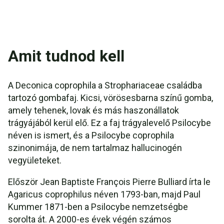
Amit tudnod kell
A Deconica coprophila a Strophariaceae családba
tartozó gombafaj. Kicsi, vörösesbarna színű gomba,
amely tehenek, lovak és más haszonállatok
trágyájából kerül elő. Ez a faj trágyalevelő Psilocybe
néven is ismert, és a Psilocybe coprophila
szinonimája, de nem tartalmaz hallucinogén
vegyületeket.
Először Jean Baptiste François Pierre Bulliard írta le
Agaricus coprophilus néven 1793-ban, majd Paul
Kummer 1871-ben a Psilocybe nemzetségbe
sorolta át. A 2000-es évek végén számos