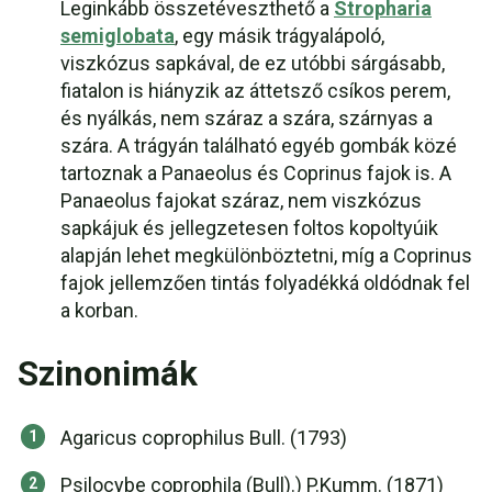
Leginkább összetéveszthető a
Stropharia
semiglobata
, egy másik trágyalápoló,
viszkózus sapkával, de ez utóbbi sárgásabb,
fiatalon is hiányzik az áttetsző csíkos perem,
és nyálkás, nem száraz a szára, szárnyas a
szára. A trágyán található egyéb gombák közé
tartoznak a Panaeolus és Coprinus fajok is. A
Panaeolus fajokat száraz, nem viszkózus
sapkájuk és jellegzetesen foltos kopoltyúik
alapján lehet megkülönböztetni, míg a Coprinus
fajok jellemzően tintás folyadékká oldódnak fel
a korban.
Szinonimák
Agaricus coprophilus Bull. (1793)
Psilocybe coprophila (Bull).) P.Kumm. (1871)