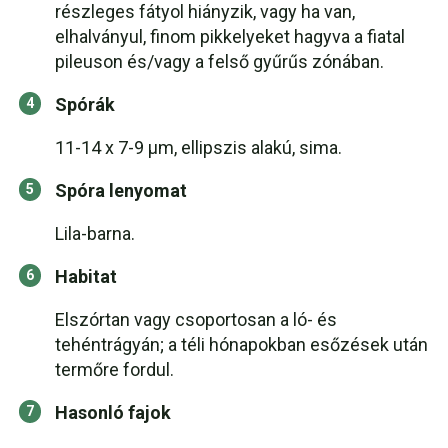
részleges fátyol hiányzik, vagy ha van,
elhalványul, finom pikkelyeket hagyva a fiatal
pileuson és/vagy a felső gyűrűs zónában.
Spórák
11-14 x 7-9 µm, ellipszis alakú, sima.
Spóra lenyomat
Lila-barna.
Habitat
Elszórtan vagy csoportosan a ló- és
tehéntrágyán; a téli hónapokban esőzések után
termőre fordul.
Hasonló fajok