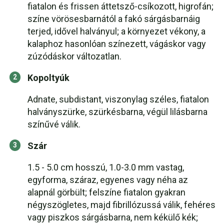
fiatalon és frissen áttetsző-csíkozott, higrofán;
színe vörösesbarnától a fakó sárgásbarnáig
terjed, idővel halványul; a környezet vékony, a
kalaphoz hasonlóan színezett, vágáskor vagy
zúzódáskor változatlan.
Kopoltyúk
Adnate, subdistant, viszonylag széles, fiatalon
halványszürke, szürkésbarna, végül lilásbarna
színűvé válik.
Szár
1.5 - 5.0 cm hosszú, 1.0-3.0 mm vastag,
egyforma, száraz, egyenes vagy néha az
alapnál görbült; felszíne fiatalon gyakran
négyszögletes, majd fibrillózussá válik, fehéres
vagy piszkos sárgásbarna, nem kékülő kék;