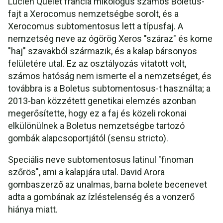
Lucien Quélet francia mikológus számos Boletus-
fajt a Xerocomus nemzetségbe sorolt, és a
Xerocomus subtomentosus lett a típusfaj. A
nemzetség neve az ógörög Xeros "száraz" és kome
"haj" szavakból származik, és a kalap bársonyos
felületére utal. Ez az osztályozás vitatott volt,
számos hatóság nem ismerte el a nemzetséget, és
továbbra is a Boletus subtomentosus-t használta; a
2013-ban közzétett genetikai elemzés azonban
megerősítette, hogy ez a faj és közeli rokonai
elkülönülnek a Boletus nemzetségbe tartozó
gombák alapcsoportjától (sensu stricto).
Speciális neve subtomentosus latinul "finoman
szőrös", ami a kalapjára utal. David Arora
gombaszerző az unalmas, barna bolete becenevet
adta a gombának az ízléstelenség és a vonzerő
hiánya miatt.