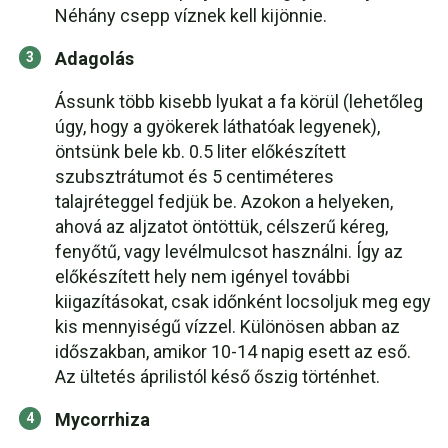
Néhány csepp víznek kell kijönnie.
Adagolás
Ássunk több kisebb lyukat a fa körül (lehetőleg
úgy, hogy a gyökerek láthatóak legyenek),
öntsünk bele kb. 0.5 liter előkészített
szubsztrátumot és 5 centiméteres
talajréteggel fedjük be. Azokon a helyeken,
ahová az aljzatot öntöttük, célszerű kéreg,
fenyőtű, vagy levélmulcsot használni. Így az
előkészített hely nem igényel további
kiigazításokat, csak időnként locsoljuk meg egy
kis mennyiségű vízzel. Különösen abban az
időszakban, amikor 10-14 napig esett az eső.
Az ültetés áprilistól késő őszig történhet.
Mycorrhiza