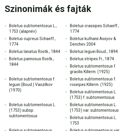
Szinonimák és fajták
Boletus subtomentosus L.,
Boletus crassipes Schaeff.,
1753 (alapnév)
1774
Boletus cupreus Schaeff.,
Boletus kuthanii Assyov &
1774
Denchev 2004
Boletus lanatus Rostk., 1844
Boletus leguei Boud., 1894
Boletus pannosus Rostk.,
Boletus striipes Fr., 1874
1844
Boletus subtomentosus f.
gracilis Killerm. (1925)
Boletus subtomentosus f.
Boletus subtomentosus f.
leguei (Boud.) Vaszilkov
roseipes Killerm. (1925)
(1970)
Boletus subtomentosus L.
(1753) f. subtomentosus
Boletus subtomentosus L.
Boletus subtomentosus L.
(1753) subsp.
(1753) var. subtomentosus
subtomentosus
Boletus subtomentosus L.
1753
Boletus subtomentosus
Boletus subtomentosus var.