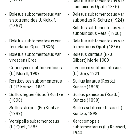
Boletus subtomentosus var.
sanguineus Opat. (1836)
Boletus subtomentosus var.
Boletus subtomentosus var.
sistotremoides J. Kickx f.
subbadius R. Schulz (1924)
(1867)
Boletus subtomentosus var.
subbulbosus Pers. (1800)
Boletus subtomentosus var.
Boletus subtomentosus var.
tesselatus Opat. (1836)
tomentosus Opat. (1836)
Boletus subtomentosus var.
Boletus xanthus (E.-J.
virescens Bres.
Gilbert) Merlo 1980
Ceriomyces subtomentosus
Leccinum subtomentosum
(L.) Murrill, 1909
(L.) Gray, 1821
Rostkovites subtomentosus
Suillus lanatus (Rostk.)
(L.) P. Karszt., 1881
Kuntze (1898)
Suillus leguei (Boud.) Kuntze
Suillus pannosus (Rostk.)
(1898)
Kuntze (1898)
Suillus striipes (Fr.) Kuntze
Suillus subtomentosus (L.)
(1898)
Kuntze, 1898
Versipellis subtomentosus
Xerocomopsis
(L.) Quél., 1886
subtomentosus (L.) Reichert,
1940