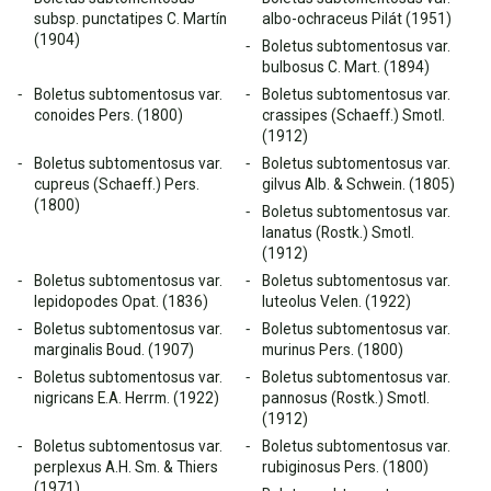
subsp. punctatipes C. Martín
albo-ochraceus Pilát (1951)
(1904)
Boletus subtomentosus var.
bulbosus C. Mart. (1894)
Boletus subtomentosus var.
Boletus subtomentosus var.
conoides Pers. (1800)
crassipes (Schaeff.) Smotl.
(1912)
Boletus subtomentosus var.
Boletus subtomentosus var.
cupreus (Schaeff.) Pers.
gilvus Alb. & Schwein. (1805)
(1800)
Boletus subtomentosus var.
lanatus (Rostk.) Smotl.
(1912)
Boletus subtomentosus var.
Boletus subtomentosus var.
lepidopodes Opat. (1836)
luteolus Velen. (1922)
Boletus subtomentosus var.
Boletus subtomentosus var.
marginalis Boud. (1907)
murinus Pers. (1800)
Boletus subtomentosus var.
Boletus subtomentosus var.
nigricans E.A. Herrm. (1922)
pannosus (Rostk.) Smotl.
(1912)
Boletus subtomentosus var.
Boletus subtomentosus var.
perplexus A.H. Sm. & Thiers
rubiginosus Pers. (1800)
(1971)