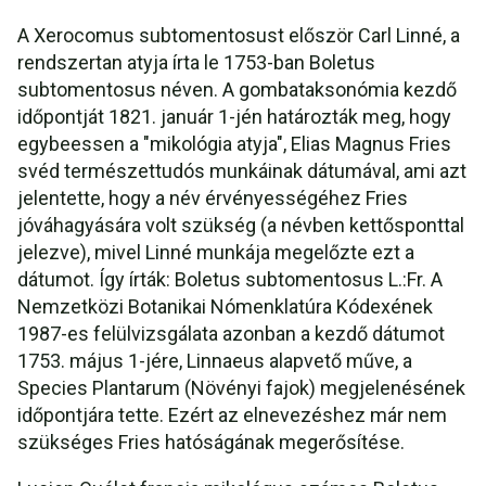
A Xerocomus subtomentosust először Carl Linné, a
rendszertan atyja írta le 1753-ban Boletus
subtomentosus néven. A gombataksonómia kezdő
időpontját 1821. január 1-jén határozták meg, hogy
egybeessen a "mikológia atyja", Elias Magnus Fries
svéd természettudós munkáinak dátumával, ami azt
jelentette, hogy a név érvényességéhez Fries
jóváhagyására volt szükség (a névben kettősponttal
jelezve), mivel Linné munkája megelőzte ezt a
dátumot. Így írták: Boletus subtomentosus L.:Fr. A
Nemzetközi Botanikai Nómenklatúra Kódexének
1987-es felülvizsgálata azonban a kezdő dátumot
1753. május 1-jére, Linnaeus alapvető műve, a
Species Plantarum (Növényi fajok) megjelenésének
időpontjára tette. Ezért az elnevezéshez már nem
szükséges Fries hatóságának megerősítése.