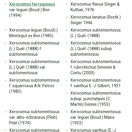
Xerocomus ferrugineus
Xerocomus flavus Singer &
var. leguei (Boud.) Bon
Kuthan, 1976
(1994)
Xerocomus lanatus (Rostk.)
Singer 1946
Xerocomus leguei (Boud).)
Xerocomus subtomentosus
Montegut ex Bon (1985)
(L.) Quél. (1888)
Xerocomus subtomentosus
Xerocomus subtomentosus
(L.) Quél. (1888) f.
(L.) Quél. (1888) subsp.
subtomentosus
subtomentosus
Xerocomus subtomentosus
Xerocomus subtomentosus
(L.) Quél. (1888) var.
f. rubrotinctus Simonini &
subtomentosus
Contu (2000)
Xerocomus subtomentosus
Xerocomus subtomentosus
f. squarrosus A.N. Petrov
f. xanthus E.-J. Gilbert, 1931
(1983)
Xerocomus subtomentosus
subsp. punctatipes (C.
Martín) Dennis (1955)
Xerocomus subtomentosus
Xerocomus subtomentosus
var. albo-ochraceus (Pilát)
var. leguei (Boud.) Maire
Pilát (1974)
(1933)
Xerocomus subtomentosus
Xerocomus xanthus (E.-J.