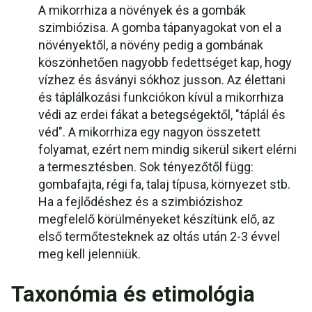
A mikorrhiza a növények és a gombák
szimbiózisa. A gomba tápanyagokat von el a
növényektől, a növény pedig a gombának
köszönhetően nagyobb fedettséget kap, hogy
vízhez és ásványi sókhoz jusson. Az élettani
és táplálkozási funkciókon kívül a mikorrhiza
védi az erdei fákat a betegségektől, "táplál és
véd". A mikorrhiza egy nagyon összetett
folyamat, ezért nem mindig sikerül sikert elérni
a termesztésben. Sok tényezőtől függ:
gombafajta, régi fa, talaj típusa, környezet stb.
Ha a fejlődéshez és a szimbiózishoz
megfelelő körülményeket készítünk elő, az
első termőtesteknek az oltás után 2-3 évvel
meg kell jelenniük.
Taxonómia és etimológia