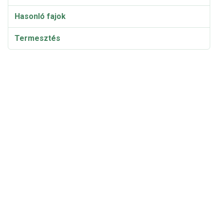
Hasonló fajok
Termesztés
Taxonómia és etimológia
Szinonimák és fajták