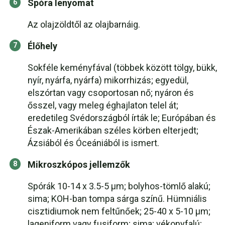
Spóra lenyomat
Az olajzöldtől az olajbarnáig.
Élőhely
Sokféle keményfával (többek között tölgy, bükk,
nyír, nyárfa, nyárfa) mikorrhizás; egyedül,
elszórtan vagy csoportosan nő; nyáron és
ősszel, vagy meleg éghajlaton telel át;
eredetileg Svédországból írták le; Európában és
Észak-Amerikában széles körben elterjedt;
Ázsiából és Óceániából is ismert.
Mikroszkópos jellemzők
Spórák 10-14 x 3.5-5 µm; bolyhos-tömlő alakú;
sima; KOH-ban tompa sárga színű. Hümniális
cisztidiumok nem feltűnőek; 25-40 x 5-10 µm;
lageniform vagy fusiform; sima; vékonyfalú;