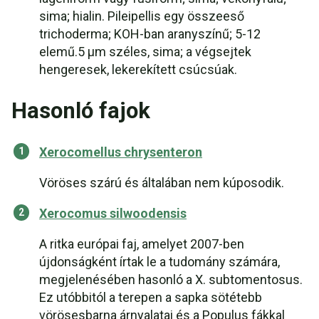
sima; hialin. Pileipellis egy összeeső
trichoderma; KOH-ban aranyszínű; 5-12
elemű.5 µm széles, sima; a végsejtek
hengeresek, lekerekített csúcsúak.
Hasonló fajok
Xerocomellus chrysenteron
Vöröses szárú és általában nem kúposodik.
Xerocomus silwoodensis
A ritka európai faj, amelyet 2007-ben
újdonságként írtak le a tudomány számára,
megjelenésében hasonló a X. subtomentosus.
Ez utóbbitól a terepen a sapka sötétebb
vörösesbarna árnyalatai és a Populus fákkal