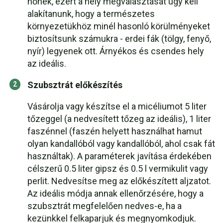
nőnek, ezért a hely megválasztását úgy kell
alakítanunk, hogy a természetes
környezetükhöz minél hasonló körülményeket
biztosítsunk számukra - erdei fák (tölgy, fenyő,
nyír) legyenek ott. Árnyékos és csendes hely
az ideális.
Szubsztrát előkészítés
Vásárolja vagy készítse el a micéliumot 5 liter
tőzeggel (a nedvesített tőzeg az ideális), 1 liter
faszénnel (faszén helyett használhat hamut
olyan kandallóból vagy kandallóból, ahol csak fát
használtak). A paraméterek javítása érdekében
célszerű 0.5 liter gipsz és 0.5 l vermikulit vagy
perlit. Nedvesítse meg az előkészített aljzatot.
Az ideális módja annak ellenőrzésére, hogy a
szubsztrát megfelelően nedves-e, ha a
kezünkkel felkaparjuk és megnyomkodjuk.