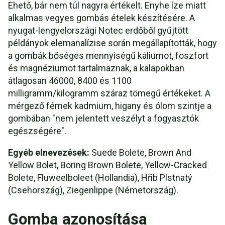
Ehető, bár nem túl nagyra értékelt. Enyhe íze miatt
alkalmas vegyes gombás ételek készítésére. A
nyugat-lengyelországi Notec erdőből gyűjtött
példányok elemanalízise során megállapították, hogy
a gombák bőséges mennyiségű káliumot, foszfort
és magnéziumot tartalmaznak, a kalapokban
átlagosan 46000, 8400 és 1100
milligramm/kilogramm száraz tömegű értékeket. A
mérgező fémek kadmium, higany és ólom szintje a
gombában "nem jelentett veszélyt a fogyasztók
egészségére".
Egyéb elnevezések:
Suede Bolete, Brown And
Yellow Bolet, Boring Brown Bolete, Yellow-Cracked
Bolete, Fluweelboleet (Hollandia), Hřib Plstnatý
(Csehország), Ziegenlippe (Németország).
Gomba azonosítása