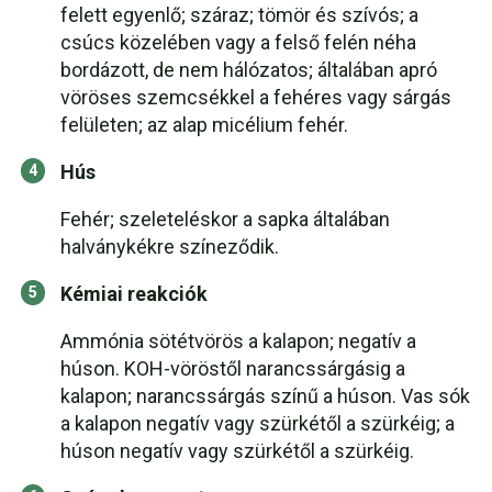
felett egyenlő; száraz; tömör és szívós; a
csúcs közelében vagy a felső felén néha
bordázott, de nem hálózatos; általában apró
vöröses szemcsékkel a fehéres vagy sárgás
felületen; az alap micélium fehér.
Hús
Fehér; szeleteléskor a sapka általában
halványkékre színeződik.
Kémiai reakciók
Ammónia sötétvörös a kalapon; negatív a
húson. KOH-vöröstől narancssárgásig a
kalapon; narancssárgás színű a húson. Vas sók
a kalapon negatív vagy szürkétől a szürkéig; a
húson negatív vagy szürkétől a szürkéig.