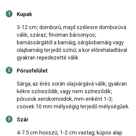
Kupak
3-12 cm; domború, majd szélesre domborúvá
válik; száraz; finoman bársonyos;
barnássárgától a barnáig, sárgásbarnáig vagy
olajbarnáig terjedő színű; a kor előrehaladtával
gyakran repedezetté válik.
Pórusfelület
Sárga, az érés során olajsárgává válik; gyakran
kékre színeződik, vagy nem színeződik;
pórusok xerokomoidok, mm-enként 1-3;
csövek 10 mm mélységig terjedő mélységűek.
Szár
4-7.5 cm hosszú; 1-2 cm vastag; kúpos alap