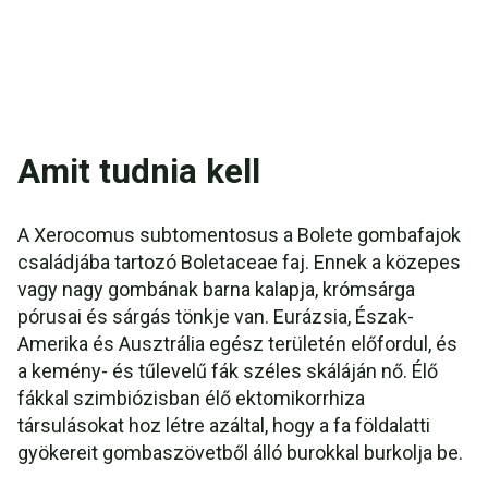
Amit tudnia kell
A Xerocomus subtomentosus a Bolete gombafajok
családjába tartozó Boletaceae faj. Ennek a közepes
vagy nagy gombának barna kalapja, krómsárga
pórusai és sárgás tönkje van. Eurázsia, Észak-
Amerika és Ausztrália egész területén előfordul, és
a kemény- és tűlevelű fák széles skáláján nő. Élő
fákkal szimbiózisban élő ektomikorrhiza
társulásokat hoz létre azáltal, hogy a fa földalatti
gyökereit gombaszövetből álló burokkal burkolja be.