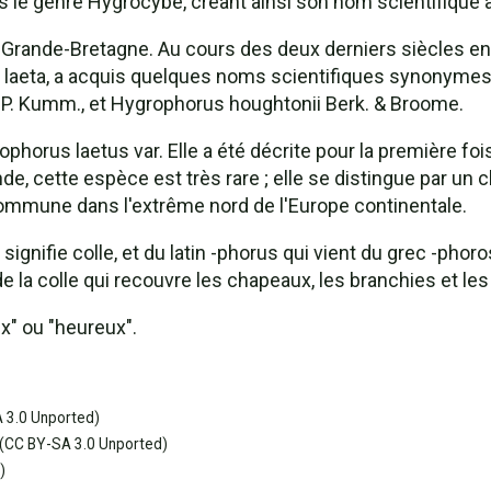
ns le genre Hygrocybe, créant ainsi son nom scientifique 
n Grande-Bretagne. Au cours des deux derniers siècles en
us laeta, a acquis quelques noms scientifiques synonymes
s.) P. Kumm., et Hygrophorus houghtonii Berk. & Broome.
ophorus laetus var. Elle a été décrite pour la première fo
e, cette espèce est très rare ; elle se distingue par un
 commune dans l'extrême nord de l'Europe continentale.
signifie colle, et du latin -phorus qui vient du grec -phoros
e la colle qui recouvre les chapeaux, les branchies et l
ux" ou "heureux".
 3.0 Unported)
(CC BY-SA 3.0 Unported)
)