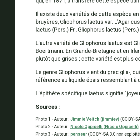
qui, en 1871, a transféré cette espèce da
Il existe deux variétés de cette espèce e
bruyères, Gliophorus laetus var. L'Agaric
laetus (Pers.) Fr., Gliophorus laetus (Per
L'autre variété de Gliophorus laetus est Gli
Boertmann. En Grande-Bretagne et en Irland
plutôt que grises ; cette variété est plus
Le genre Gliophorus vient du grec glia-, qui 
référence au liquide épais ressemblant à d
L'épithète spécifique laetus signifie "joye
Sources :
Photo 1 - Auteur :
Jimmie Veitch (jimmiev)
(CC BY-SA
Photo 2 - Auteur :
Nicolò Oppicelli (Nicolò Oppicelli)
Photo 3 - Auteur :
penseur
(CC BY-SA 3.0 non exploité