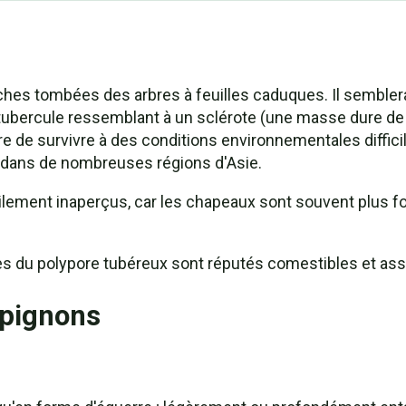
ches tombées des arbres à feuilles caduques. Il sembler
n tubercule ressemblant à un sclérote (une masse dure d
re de survivre à des conditions environnementales diffici
t dans de nombreuses régions d'Asie.
lement inaperçus, car les chapeaux sont souvent plus f
ères du polypore tubéreux sont réputés comestibles et as
mpignons