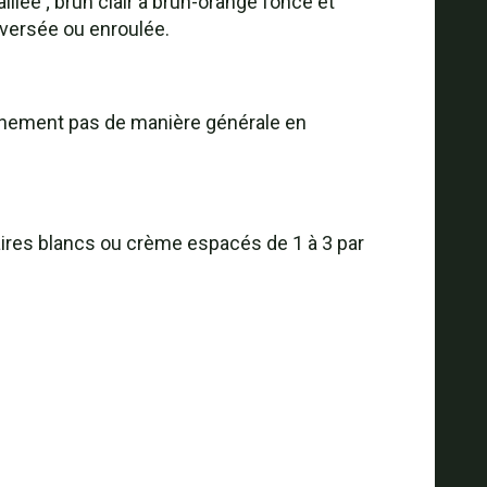
lée ; brun clair à brun-orange foncé et
nversée ou enroulée.
ainement pas de manière générale en
ires blancs ou crème espacés de 1 à 3 par