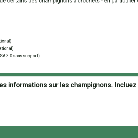
ue certains des champignons à crochets - en particulier
ional)
ational)
SA 3.0 sans support)