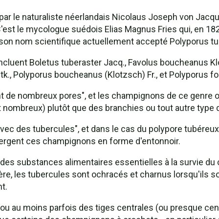
par le naturaliste néerlandais Nicolaus Joseph von Jacqui
C'est le mycologue suédois Elias Magnus Fries qui, en 1821
i son nom scientifique actuellement accepté Polyporus tu
cluent Boletus tuberaster Jacq., Favolus boucheanus Klo
k., Polyporus boucheanus (Klotzsch) Fr., et Polyporus fo
nt de nombreux pores", et les champignons de ce genre 
t nombreux) plutôt que des branchies ou tout autre type
avec des tubercules", et dans le cas du polypore tubéreux
ergent ces champignons en forme d'entonnoir.
 des substances alimentaires essentielles à la survie 
ière, les tubercules sont ochracés et charnus lorsqu'ils so
t.
 ou au moins parfois des tiges centrales (ou presque cen