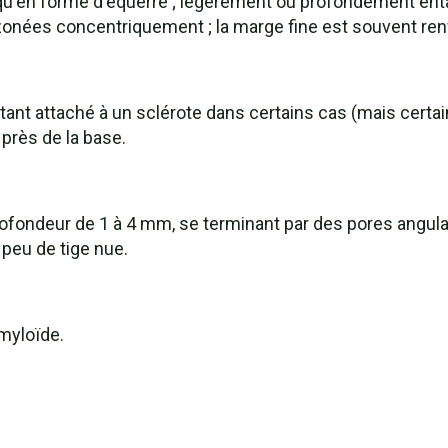
qu'en forme d'équerre ; légèrement ou profondément entail
s zonées concentriquement ; la marge fine est souvent re
tant attaché à un sclérote dans certains cas (mais cert
 près de la base.
ofondeur de 1 à 4 mm, se terminant par des pores angula
peu de tige nue.
amyloïde.