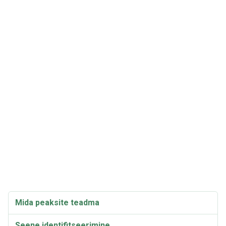
Mida peaksite teadma
Seene identifitseerimine