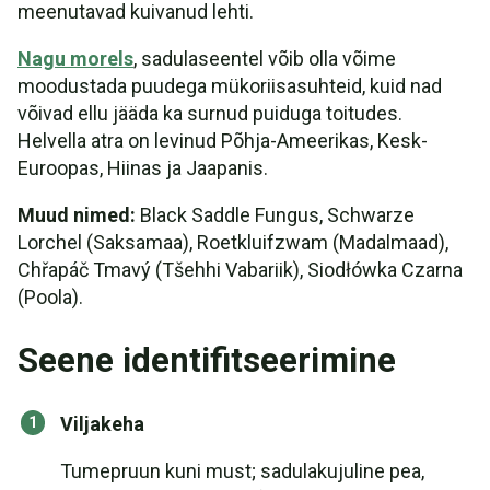
meenutavad kuivanud lehti.
Nagu morels
, sadulaseentel võib olla võime
moodustada puudega mükoriisasuhteid, kuid nad
võivad ellu jääda ka surnud puiduga toitudes.
Helvella atra on levinud Põhja-Ameerikas, Kesk-
Euroopas, Hiinas ja Jaapanis.
Muud nimed:
Black Saddle Fungus, Schwarze
Lorchel (Saksamaa), Roetkluifzwam (Madalmaad),
Chřapáč Tmavý (Tšehhi Vabariik), Siodłówka Czarna
(Poola).
Seene identifitseerimine
Viljakeha
Tumepruun kuni must; sadulakujuline pea,