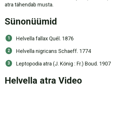
atra tähendab musta.
Sünonüümid
Helvella fallax Quél. 1876
Helvella nigricans Schaeff. 1774
Leptopodia atra (J. König : Fr.) Boud. 1907
Helvella atra Video