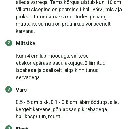
sileda varrega. Tema kõrgus ulatub kuni 10 cm.
Viljatu sisepind on peamiselt halli värvi, mis aja
jooksul tumedamaks muutudes peaaegu
mustaks, samuti on pruunikas või peenelt
karvane.
Mütsike
Kuni 4 cm läbimõõduga, väikese
ebakorrapärase sadulakujuga, 2 liimitud
labakese ja osaliselt jalga kinnitunud
servadega.
Vars
0.5 - 5 cm pikk, 0.1 - 0.8 cm läbimõõduga, sile,
kergelt karvane, põhjaosas pikirebadega,
hallikaspruun, must
Flesh