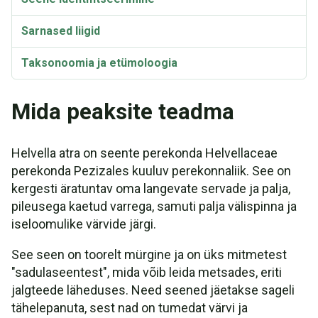
Sarnased liigid
Taksonoomia ja etümoloogia
Sünonüümid
Mida peaksite teadma
Helvella atra Video
Helvella atra on seente perekonda Helvellaceae
perekonda Pezizales kuuluv perekonnaliik. See on
kergesti äratuntav oma langevate servade ja palja,
pileusega kaetud varrega, samuti palja välispinna ja
iseloomulike värvide järgi.
See seen on toorelt mürgine ja on üks mitmetest
"sadulaseentest", mida võib leida metsades, eriti
jalgteede läheduses. Need seened jäetakse sageli
tähelepanuta, sest nad on tumedat värvi ja