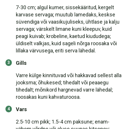
7-30 cm; algul kumer, sissekääritud, kergelt
karvase servaga; muutub lamedaks, keskse
süvendiga või vaasikujuliseks, ühtlase ja kalju
servaga; värskelt limane kuni kleepuv, kuid
peagi kuivab; krobeline, kaetud kiududega;
üldiselt valkjas, kuid sageli nõrga roosaka või
lillaka värvusega, eriti serva lähedal.
Gills
Varre külge kinnituvad või hakkavad sellest alla
jooksma; õhukesed; tihedalt või peaaegu
tihedalt; mõnikord hargnevad varre lähedal;
roosakas kuni kahvaturoosa.
Vars
2.5-10 cm pikk; 1.5-4 cm paksune; enam-
vähem võrdne või aluse suunas kitsenev;