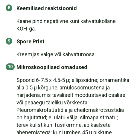
Keemilised reaktsioonid
Kaane pind negatiivne kuni kahvatukollane
KOH-ga.
Spore Print
Kreemjas valge või kahvaturoosa.
Mikroskoopilised omadused
Spoorid 6-7.5 x 4.5-5 µ; ellipsoidne; ornamentika
alla 0.5 µ kõrgune, amülosoomustena ja
harjadena, mis tavaliselt moodustavad osalise
või peaaegu täieliku võrkkesta.
Pleuromakrotsüstidia ja cheilomakrotsüstidia
on hajutatud; ei ulatu välja; silmapaistmatu;
teravikulist kuni fusiformne, apikaalsete
ahenemistega; kuni umbes 45 µ pikkune.