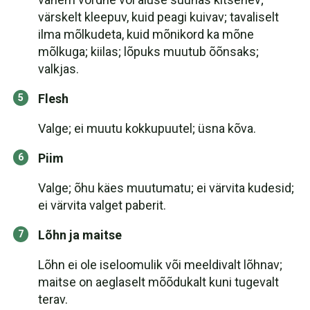
värskelt kleepuv, kuid peagi kuivav; tavaliselt
ilma mõlkudeta, kuid mõnikord ka mõne
mõlkuga; kiilas; lõpuks muutub õõnsaks;
valkjas.
Flesh
Valge; ei muutu kokkupuutel; üsna kõva.
Piim
Valge; õhu käes muutumatu; ei värvita kudesid;
ei värvita valget paberit.
Lõhn ja maitse
Lõhn ei ole iseloomulik või meeldivalt lõhnav;
maitse on aeglaselt mõõdukalt kuni tugevalt
terav.