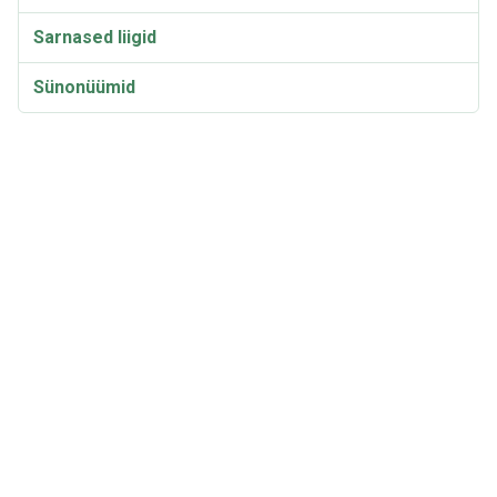
Sarnased liigid
Sünonüümid