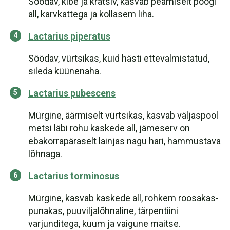
Söödav, kibe ja kratsiv, kasvab peamiselt pöögi
all, karvkattega ja kollasem liha.
Lactarius piperatus
Söödav, vürtsikas, kuid hästi ettevalmistatud,
sileda küünenaha.
Lactarius pubescens
Mürgine, äärmiselt vürtsikas, kasvab väljaspool
metsi läbi rohu kaskede all, jämeserv on
ebakorrapäraselt lainjas nagu hari, hammustava
lõhnaga.
Lactarius torminosus
Mürgine, kasvab kaskede all, rohkem roosakas-
punakas, puuviljalõhnaline, tärpentiini
varjunditega, kuum ja vaigune maitse.