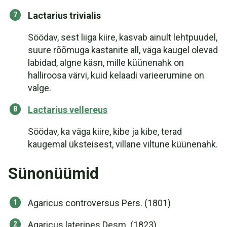
Lactarius trivialis
Söödav, sest liiga kiire, kasvab ainult lehtpuudel,
suure rõõmuga kastanite all, väga kaugel olevad
labidad, algne käsn, mille küünenahk on
halliroosa värvi, kuid kelaadi varieerumine on
valge.
Lactarius vellereus
Söödav, ka väga kiire, kibe ja kibe, terad
kaugemal üksteisest, villane viltune küünenahk.
Sünonüümid
Agaricus controversus Pers. (1801)
Agaricus lateripes Desm. (1823)