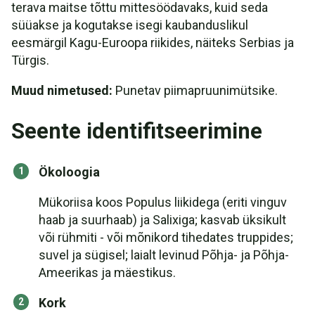
terava maitse tõttu mittesöödavaks, kuid seda
süüakse ja kogutakse isegi kaubanduslikul
eesmärgil Kagu-Euroopa riikides, näiteks Serbias ja
Türgis.
Muud nimetused:
Punetav piimapruunimütsike.
Seente identifitseerimine
Ökoloogia
Mükoriisa koos Populus liikidega (eriti vinguv
haab ja suurhaab) ja Salixiga; kasvab üksikult
või rühmiti - või mõnikord tihedates truppides;
suvel ja sügisel; laialt levinud Põhja- ja Põhja-
Ameerikas ja mäestikus.
Kork