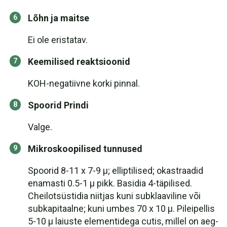
Lõhn ja maitse
Ei ole eristatav.
Keemilised reaktsioonid
KOH-negatiivne korki pinnal.
Spoorid Prindi
Valge.
Mikroskoopilised tunnused
Spoorid 8-11 x 7-9 µ; elliptilised; okastraadid
enamasti 0.5-1 µ pikk. Basidia 4-täpilised.
Cheilotsüstidia niitjas kuni subklaaviline või
subkapitaalne; kuni umbes 70 x 10 µ. Pileipellis
5-10 µ laiuste elementidega cutis, millel on aeg-