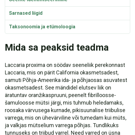
Sarnased liigid
Taksonoomia ja etümoloogia
Mida sa peaksid teadma
Laccaria proxima on söödav seeneliik perekonnast
Laccaria, mis on pärit California okasmetsadest,
samuti Põhja-Ameerika ida- ja põhjaosas asuvatest
okasmetsadest. See mändidel elutsev liik on
äratuntav oranžikaspruuni, peenelt fibrilloosse-
šamuloosse mütsi järgi, mis tuhmub heledamaks,
roosaka värvusega kurnade, pikisuunalise triibulise
varrega, mis on ühevärviline või tumedam kui müts,
ja valkjas mütselium varrega põhjas. Tundlikuks
tunnuseks on triibud varrel. Need varred on üsna