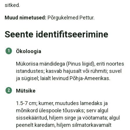
sitked.
Muud nimetused:
Põrgukelmed Pettur.
Seente identifitseerimine
Ökoloogia
Mükoriisa mändidega (Pinus liigid), eriti noortes
istandustes; kasvab hajusalt või rühmiti; suvel
ja sügisel; laialt levinud Põhja-Ameerikas.
Mütsike
1.5-7 cm; kumer, muutudes lamedaks ja
mõnikord ülespoole tõusvaks; serv algul
sissekääritud, hiljem sirge ja vöötamata; algul
peenelt karedam, hiljem silmatorkavamalt