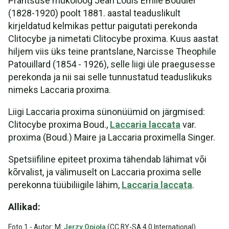
Prantsuse mükoloog Jean Louis Emile Boudier
(1828-1920) poolt 1881. aastal teaduslikult
kirjeldatud kelmikas pettur paigutati perekonda
Clitocybe ja nimetati Clitocybe proxima. Kuus aastat
hiljem viis üks teine prantslane, Narcisse Theophile
Patouillard (1854 - 1926), selle liigi üle praegusesse
perekonda ja nii sai selle tunnustatud teaduslikuks
nimeks Laccaria proxima.
Liigi Laccaria proxima sünonüümid on järgmised:
Clitocybe proxima Boud.,
Laccaria laccata
var.
proxima (Boud.) Maire ja Laccaria proximella Singer.
Spetsiifiline epiteet proxima tähendab lähimat või
kõrvalist, ja välimuselt on Laccaria proxima selle
perekonna tüübiliigile lähim,
Laccaria laccata
.
Allikad:
Foto 1 - Autor: M:
Jerzy Opioła
(CC BY-SA 4.0 International)