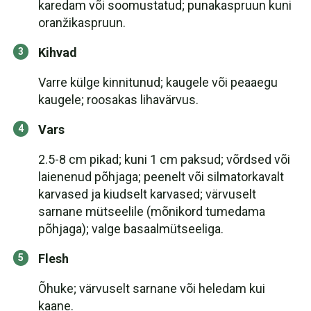
karedam või soomustatud; punakaspruun kuni
oranžikaspruun.
Kihvad
Varre külge kinnitunud; kaugele või peaaegu
kaugele; roosakas lihavärvus.
Vars
2.5-8 cm pikad; kuni 1 cm paksud; võrdsed või
laienenud põhjaga; peenelt või silmatorkavalt
karvased ja kiudselt karvased; värvuselt
sarnane mütseelile (mõnikord tumedama
põhjaga); valge basaalmütseeliga.
Flesh
Õhuke; värvuselt sarnane või heledam kui
kaane.