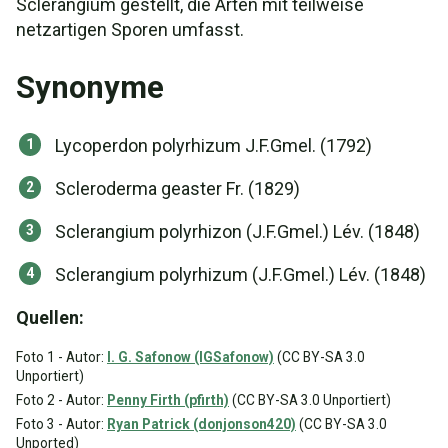
Sclerangium gestellt, die Arten mit teilweise
netzartigen Sporen umfasst.
Synonyme
Lycoperdon polyrhizum J.F.Gmel. (1792)
Scleroderma geaster Fr. (1829)
Sclerangium polyrhizon (J.F.Gmel.) Lév. (1848)
Sclerangium polyrhizum (J.F.Gmel.) Lév. (1848)
Quellen:
Foto 1 - Autor:
I. G. Safonow (IGSafonow)
(CC BY-SA 3.0
Unportiert)
Foto 2 - Autor:
Penny Firth (pfirth)
(CC BY-SA 3.0 Unportiert)
Foto 3 - Autor:
Ryan Patrick (donjonson420)
(CC BY-SA 3.0
Unported)