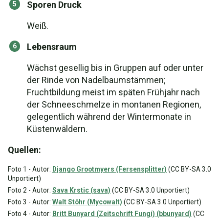
Sporen Druck
Weiß.
Lebensraum
Wächst gesellig bis in Gruppen auf oder unter
der Rinde von Nadelbaumstämmen;
Fruchtbildung meist im späten Frühjahr nach
der Schneeschmelze in montanen Regionen,
gelegentlich während der Wintermonate in
Küstenwäldern.
Quellen:
Foto 1 - Autor:
Django Grootmyers (Fersensplitter)
(CC BY-SA 3.0
Unportiert)
Foto 2 - Autor:
Sava Krstic (sava)
(CC BY-SA 3.0 Unportiert)
Foto 3 - Autor:
Walt Stöhr (Mycowalt)
(CC BY-SA 3.0 Unportiert)
Foto 4 - Autor:
Britt Bunyard (Zeitschrift Fungi) (bbunyard)
(CC