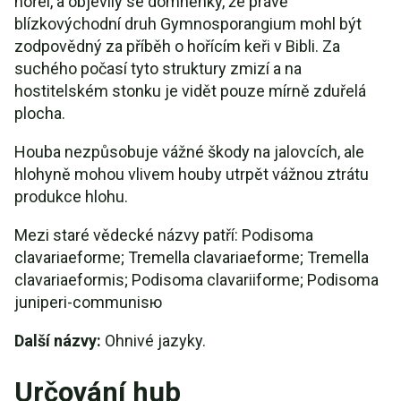
hořel, a objevily se domněnky, že právě
blízkovýchodní druh Gymnosporangium mohl být
zodpovědný za příběh o hořícím keři v Bibli. Za
suchého počasí tyto struktury zmizí a na
hostitelském stonku je vidět pouze mírně zduřelá
plocha.
Houba nezpůsobuje vážné škody na jalovcích, ale
hlohyně mohou vlivem houby utrpět vážnou ztrátu
produkce hlohu.
Mezi staré vědecké názvy patří: Podisoma
clavariaeforme; Tremella clavariaeforme; Tremella
clavariaeformis; Podisoma clavariiforme; Podisoma
juniperi-communisю
Další názvy:
Ohnivé jazyky.
Určování hub