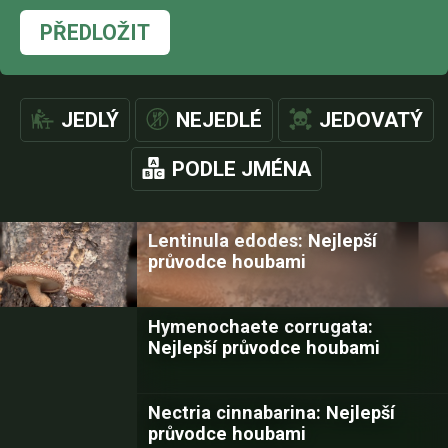
PŘEDLOŽIT
JEDLÝ
NEJEDLÉ
JEDOVATÝ
PODLE JMÉNA
Lentinula edodes: Nejlepší
průvodce houbami
Hymenochaete corrugata:
Nejlepší průvodce houbami
Nectria cinnabarina: Nejlepší
průvodce houbami