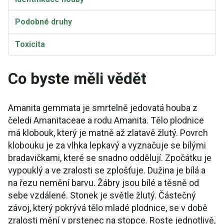
Podobné druhy
Toxicita
Taxonomie a etymologie
Co byste měli vědět
Synonyma
Amanita gemmata je smrtelně jedovatá houba z
čeledi Amanitaceae a rodu Amanita. Tělo plodnice
má klobouk, který je matně až zlatavě žlutý. Povrch
klobouku je za vlhka lepkavý a vyznačuje se bílými
bradavičkami, které se snadno oddělují. Zpočátku je
vypouklý a ve zralosti se zplošťuje. Dužina je bílá a
na řezu nemění barvu. Žábry jsou bílé a těsně od
sebe vzdálené. Stonek je světle žlutý. Částečný
závoj, který pokrývá tělo mladé plodnice, se v době
zralosti mění v prstenec na stopce. Roste jednotlivě,