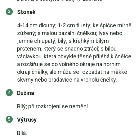
Stonek
4-14 cm dlouhý; 1-2 cm tlustý; ke špičce mírně
zúžený; s malou bazální čnělkou; lysý nebo
jemně chlupatý; bílý; s křehkým bílým
prstenem, který se snadno ztrácí; s bílou
václavkou, která obvykle těsně přiléhá k čnělce
a rozšiřuje se do volného okraje na horním
okraji čnělky, ale může se rozpadat na měkké
skvrny nebo bradavice na vrcholu čnělky.
Dužina
Bílý; při rozkrojení se nemění.
Výtrusy
Bílá.