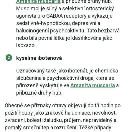
Amanita muscaria
a příbuzné druhy hub.
Muscimol je silný a selektivní ortosterický
agonista pro GABAA receptory a vykazuje
sedativně-hypnotickou, depresivní a
halucinogenní psychoaktivitu. Tato bezbarvá
nebo bílá pevná látka je klasifikována jako
isoxazol.
kyselina ibotenová
Označovaný také jako ibotenát, je chemická
sloučenina a psychoaktivní droga, která se
přirozeně vyskytuje ve
Amanita muscaria
a
příbuzné druhy hub.
Obecně se příznaky otravy objevují do tří hodin po
požití houby jako zrakové halucinace, nevolnost,
zvracení, bolesti žaludku, průjem, nepravidelný a
pomalý srdeční tep a rozrušení. Těžké případy