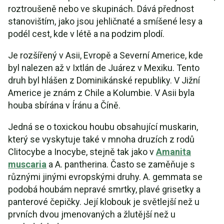
roztroušeně nebo ve skupinách. Dává přednost
stanovištím, jako jsou jehličnaté a smíšené lesy a
podél cest, kde v létě a na podzim plodí.
Je rozšířený v Asii, Evropě a Severní Americe, kde
byl nalezen až v Ixtlán de Juárez v Mexiku. Tento
druh byl hlášen z Dominikánské republiky. V Jižní
Americe je znám z Chile a Kolumbie. V Asii byla
houba sbírána v Íránu a Číně.
Jedná se o toxickou houbu obsahující muskarin,
který se vyskytuje také v mnoha druzích z rodů
Clitocybe a Inocybe, stejně tak jako v
Amanita
muscaria
a A. pantherina. Často se zaměňuje s
různými jinými evropskými druhy. A. gemmata se
podobá houbám nepravé smrtky, plavé grisetky a
panterové čepičky. Její klobouk je světlejší než u
prvních dvou jmenovaných a žlutější než u