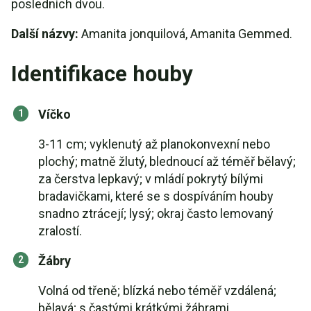
posledních dvou.
Další názvy:
Amanita jonquilová, Amanita Gemmed.
Identifikace houby
Víčko
3-11 cm; vyklenutý až planokonvexní nebo
plochý; matně žlutý, blednoucí až téměř bělavý;
za čerstva lepkavý; v mládí pokrytý bílými
bradavičkami, které se s dospíváním houby
snadno ztrácejí; lysý; okraj často lemovaný
zralostí.
Žábry
Volná od třeně; blízká nebo téměř vzdálená;
bělavá; s častými krátkými žábrami.