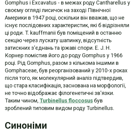
Gomphus і Excavatus - в межах роду Cantharellus у
своєму огляді лисичок на заході Північної
Америки в 1947 році, оскільки він вважав, що не
існує послідовних характеристик, які б відрізняли
ці роди. T. kauffmanii був поміщений в останню
секцію через лускату шапинку, відсутність
затискних з'єднань та іржаві спори. E. J. H.
Корнер помістив його до роду Gomphus у 1966
році. Рід Gomphus, разом з кількома іншими в
Gomphaceae, був реорганізований у 2010-х роках
після того, як молекулярний аналіз підтвердив,
що стара класифікація, заснована на морфології,
не точно відображає філогенетичні зв'язки.
Таким чином,
Turbinellus floccosus
був
зроблений типовим видом роду Turbinellus.
Синоніми