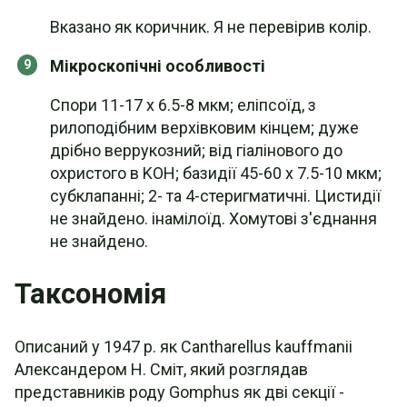
Вказано як коричник. Я не перевірив колір.
Мікроскопічні особливості
Спори 11-17 х 6.5-8 мкм; еліпсоїд, з
рилоподібним верхівковим кінцем; дуже
дрібно веррукозний; від гіалінового до
охристого в KOH; базидії 45-60 x 7.5-10 мкм;
субклапанні; 2- та 4-стеригматичні. Цистидії
не знайдено. інамілоїд. Хомутові з'єднання
не знайдено.
Таксономія
Описаний у 1947 р. як Cantharellus kauffmanii
Александером H. Сміт, який розглядав
представників роду Gomphus як дві секції -