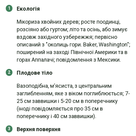
Екологія
Мікориза хвойних дерев; росте поодинці,
розсіяно або гуртом; літо та осінь, або зимує
вздовж західного узбережжя; первісно
описаний з "околиць гори. Baker, Washington";
поширений на заході Північної Америки та в
горах Аппалачі; повідомлення з Мексики.
Плодове тіло
Вазоподібна, м'ясиста, з центральним
заглибленням, яке з віком поглиблюється; 7-
25 см заввишки і 5-20 см в поперечнику
(іноді повідомляється про 35 см в
поперечнику і 40 см заввишки).
Верхня поверхня