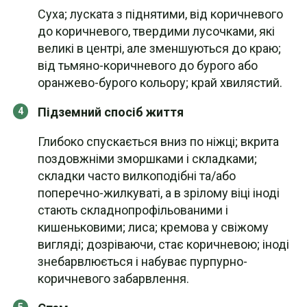
Суха; луската з піднятими, від коричневого
до коричневого, твердими лусочками, які
великі в центрі, але зменшуються до краю;
від тьмяно-коричневого до бурого або
оранжево-бурого кольору; край хвилястий.
Підземний спосіб життя
Глибоко спускається вниз по ніжці; вкрита
поздовжніми зморшками і складками;
складки часто вилкоподібні та/або
поперечно-жилкуваті, а в зрілому віці іноді
стають складнопрофільованими і
кишеньковими; лиса; кремова у свіжому
вигляді; дозріваючи, стає коричневою; іноді
знебарвлюється і набуває пурпурно-
коричневого забарвлення.