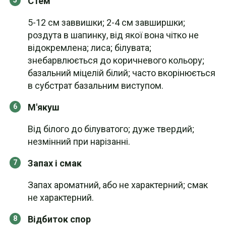
Стем
5-12 см заввишки; 2-4 см завширшки;
роздута в шапинку, від якої вона чітко не
відокремлена; лиса; білувата;
знебарвлюється до коричневого кольору;
базальний міцелій білий; часто вкорінюється
в субстрат базальним виступом.
М'якуш
Від білого до білуватого; дуже твердий;
незмінний при нарізанні.
Запах і смак
Запах ароматний, або не характерний; смак
не характерний.
Відбиток спор