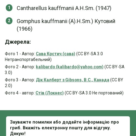
Cantharellus kauffmanii A.H.Sm. (1947)
Gomphus kauffmanii (A).H.Sm.) Кутовий
(1966)
Джерела:
Фото 1 - Автор:
Сава Крстич (сава)
(CC BY-SA 3.0
Нетранспортабельний)
Фото 2 - Автор:
kalibardo (kalibardo@yahoo.com)
(CC BY-SA
3.0)
Фото 3 - Автор:
Дік Калберт з Gibsons, B.C., Канада
(CC BY
2.0)
Фото 4 - автор:
Стів (Локнес)
(CC BY-SA 3.0 Не портований)