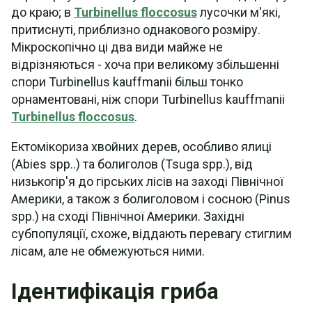
до краю; в
Turbinellus floccosus
лусочки м'які,
притиснуті, приблизно однакового розміру.
Мікроскопічно ці два види майже не
відрізняються - хоча при великому збільшенні
спори Turbinellus kauffmanii більш тонко
орнаментовані, ніж спори Turbinellus kauffmanii
Turbinellus floccosus
.
Ектомікориза хвойних дерев, особливо ялиці
(Abies spp..) та болиголов (Tsuga spp.), від
низькогір'я до гірських лісів на заході Північної
Америки, а також з болиголовом і сосною (Pinus
spp.) на сході Північної Америки. Західні
субпопуляції, схоже, віддають перевагу стиглим
лісам, але не обмежуються ними.
Ідентифікація гриба