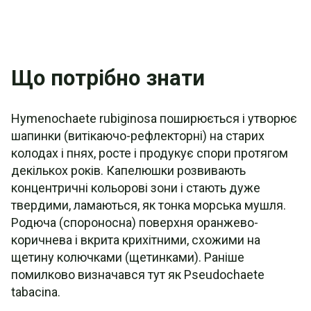
Що потрібно знати
Hymenochaete rubiginosa поширюється і утворює
шапинки (витікаючо-рефлекторні) на старих
колодах і пнях, росте і продукує спори протягом
декількох років. Капелюшки розвивають
концентричні кольорові зони і стають дуже
твердими, ламаються, як тонка морська мушля.
Родюча (спороносна) поверхня оранжево-
коричнева і вкрита крихітними, схожими на
щетину колючками (щетинками). Раніше
помилково визначався тут як Pseudochaete
tabacina.