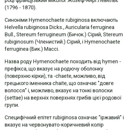
році французький міколог Жозеф-Анрі Левельє
(1796 - 1870).
Синоніми Hymenochaete rubiginosa включають
Helvella rubiginosa Dicks., Auricularia ferruginea
Bull., Stereum ferrugineum (Бичок.) Сірий, Stereum
rubiginosum (Членистий.) Сірий, і Hymenochaete
ferruginea (Бик.) Массі.
Назва роду Hymenochaete походить від hymen -
префікса, що вказує на родючу оболонку
(поверхню кірки), та -chaete, можливо, від
грецького іменника chaite, що означає "довге
волосся" і, можливо, вказує на тонкі волоски
(settae) на верхніх поверхнях грибів цієї родової
групи.
Специфічний епітет rubiginosa означає "іржавий" і
вказує на червонувато-коричневий колір