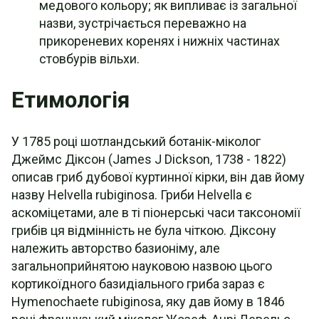
медового кольору; як випливає із загальної
назви, зустрічається переважно на
прикореневих коренях і нижніх частинах
стовбурів вільхи.
Етимологія
У 1785 році шотландський ботанік-міколог
Джеймс Діксон (James J Dickson, 1738 - 1822)
описав гриб дубової куртинної кірки, він дав йому
назву Helvella rubiginosa. Гриби Helvella є
аскоміцетами, але в ті піонерські часи таксономії
грибів ця відмінність не була чіткою. Діксону
належить авторство базионіму, але
загальноприйнятою науковою назвою цього
кортикоїдного базидіального гриба зараз є
Hymenochaete rubiginosa, яку дав йому в 1846