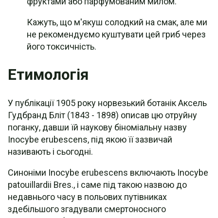
фруктами або парфумованим милом.
Кажуть, що м'якуш солодкий на смак, але ми
не рекомендуємо куштувати цей гриб через
його токсичність.
Етимологія
У публікації 1905 року норвезький ботанік Аксель
Гудбранд Бліт (1843 - 1898) описав цю отруйну
поганку, давши їй наукову біноміальну назву
Inocybe erubescens, під якою її зазвичай
називають і сьогодні.
Синоніми Inocybe erubescens включають Inocybe
patouillardii Bres., і саме під такою назвою до
недавнього часу в польових путівниках
здебільшого згадували смертоносного