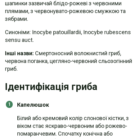
шапинки зазвичай блідо-рожеві з червоними
плямами, з червонувато-рожевою смужкою та
зябрами.
Синоніми: Inocybe patouillardii, Inocybe rubescens
sensu auct.
Інші назви:
Смертоносний волокнистий гриб,
червона поганка, цегляно-червоний сльозогінний
гриб.
Ідентифікація гриба
Капелюшок
Білий або кремовий колір слонової кістки, з
віком стає яскраво-червоним або рожево-
помаранчевим. Спочатку конічна або