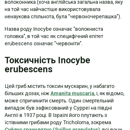
волоконника (хоча англійська загальна назва, яку
на той час найчастіше використовувала
ненаукова спільнота, була "червоночерепашка").
Назва роду Inocybe означає "волокниста
головка", в той час як специфічний епітет
erubescens означає "червоніти".
Токсичність Inocybe
erubescens
Цей гриб містить токсин мускарин, у набагато
більших дозах, ніж
Amanita muscaria
, і, як відомо,
може спричинити смерть. Один смертельний
випадок був зафіксований у Сурреї на півдні
Англії в 1937 році. В Ізраїлі його плутають з
їстівними грибами роду Tricholoma, зокрема
Суйлус гранулятус (Suillus granulatus)
, всі вони