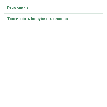
Етимологія
Токсичність Inocybe erubescens