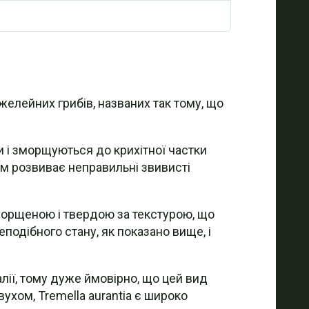
 желейних грибів, названих так тому, що
и і зморщуються до крихітної частки
ом розвиває неправильні звивисті
морщеною і твердою за текстурою, що
подібного стану, як показано вище, і
алії, тому дуже ймовірно, що цей вид
ухом, Tremella aurantia є широко