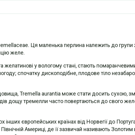
 Tremellaceae. Ця маленька перлина належить до групи
нцію желе.
та желатинові у вологому стані, стають помаранчевим
погоду; спочатку дископодібне, плодове тіло незабар
вища, Tremella aurantia може стати досить сухою, з
одів дощу тремелли часто повертаються до свого желе
ьох інших європейських країнах від Норвегії до Португ
Північній Америці, де її зазвичай називають Золотим в