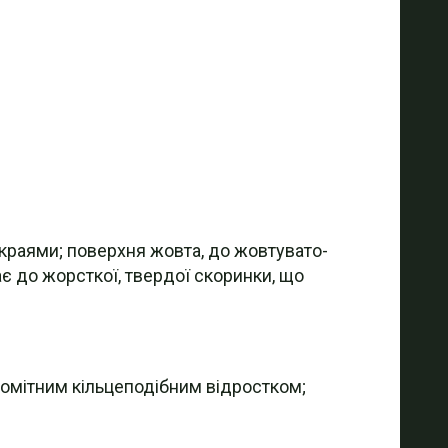
 краями; поверхня жовта, до жовтувато-
ає до жорсткої, твердої скоринки, що
з помітним кільцеподібним відростком;