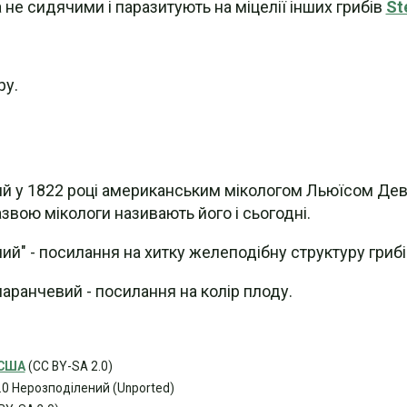
а не сидячими і паразитують на міцелії інших грибів
St
ру.
й у 1822 році американським мікологом Льюїсом Деві
назвою мікологи називають його і сьогодні.
ий" - посилання на хитку желеподібну структуру грибів
маранчевий - посилання на колір плоду.
 США
(CC BY-SA 2.0)
.0 Нерозподілений (Unported)