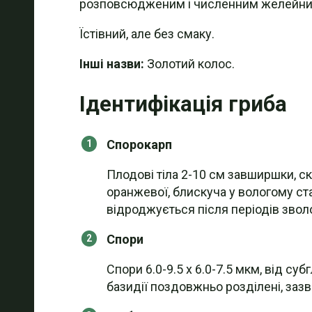
розповсюдженим і численним желейни
Їстівний, але без смаку.
Інші назви:
Золотий колос.
Ідентифікація гриба
Спорокарп
Плодові тіла 2-10 см завширшки, с
оранжевої, блискуча у вологому ста
відроджується після періодів зволо
Спори
Спори 6.0-9.5 x 6.0-7.5 мкм, від су
базидії поздовжньо розділені, заз