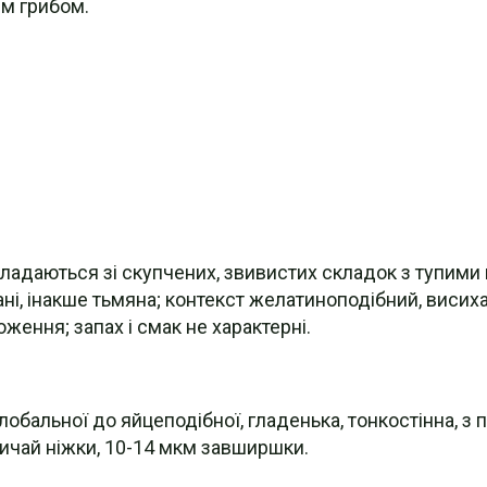
м грибом.
кладаються зі скупчених, звивистих складок з тупими
ні, інакше тьмяна; контекст желатиноподібний, висих
ження; запах і смак не характерні.
бглобальної до яйцеподібної, гладенька, тонкостінна, 
вичай ніжки, 10-14 мкм завширшки.