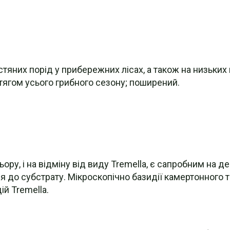
стяних порід у прибережних лісах, а також на низьки
ягом усього грибного сезону; поширений.
ру, і на відміну від виду Tremella, є сапробним на д
ня до субстрату. Мікроскопічно базидії камертонного 
й Tremella.