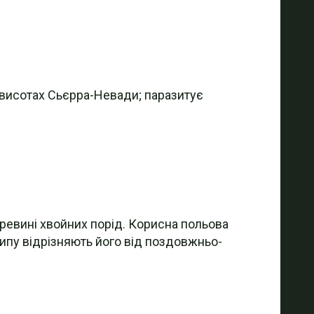
х висотах Сьєрра-Невади; паразитує
еревині хвойних порід. Корисна польова
типу відрізняють його від поздовжньо-