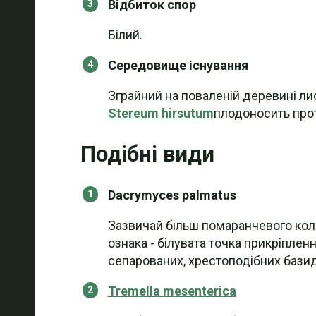
Відбиток спор
Білий.
Середовище існування
Зграйний на поваленій деревині ли
Stereum hirsutum
плодоносить прот
Подібні види
Dacrymyces palmatus
Зазвичай більш помаранчевого кольо
ознака - білувата точка прикріплен
сепарованих, хрестоподібних базиді
Tremella mesenterica