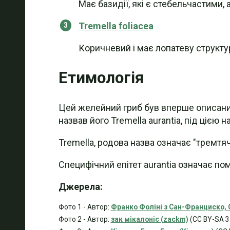
Має базидії, які є стебельчастими, 
Tremella foliacea
Коричневий і має лопатеву структу
Етимологія
Цей желейний гриб був вперше описани
назвав його Tremella aurantia, під цією 
Tremella, родова назва означає "тремтяч
Специфічний епітет aurantia означає по
Джерела:
Фото 1 - Автор:
Франко Фоліні з Сан-Франциско,
Фото 2 - Автор:
зак мікалоніс (zackm)
(CC BY-SA 3