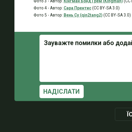
Фото 3 - Автор:
Кінгман Бонд Грем (Kingman)
(CC 
Фото 4 - Автор:
Сара Прентис
(CC BY-SA 3.0)
Фото 5 - Автор:
Вень Су (qin2tang2)
(CC BY-SA 3.0)
НАДІСЛАТИ
Ї