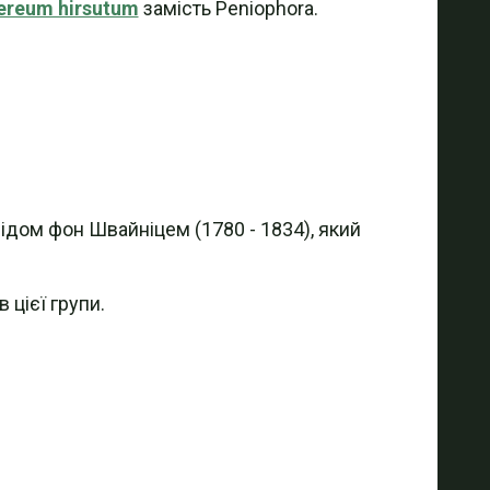
ereum hirsutum
замість Peniophora.
дом фон Швайніцем (1780 - 1834), який
 цієї групи.