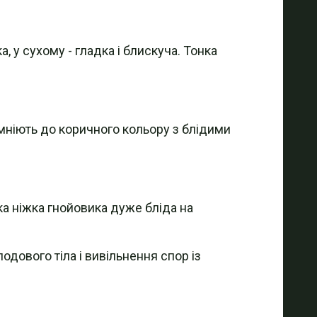
, у сухому - гладка і блискуча. Тонка
емніють до коричного кольору з блідими
ка ніжка гнойовика дуже бліда на
одового тіла і вивільнення спор із