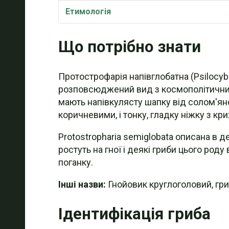
Етимологія
Що потрібно знати
Протострофарія напівглобатна (Psilocyb
розповсюджений вид з космополітичним 
мають напівкулясту шапку від солом'яно
коричневими, і тонку, гладку ніжку з кр
Protostropharia semiglobata описана в де
ростуть на гної і деякі гриби цього род
поганку.
Інші назви:
Гнойовик круглоголовий, гри
Ідентифікація гриба