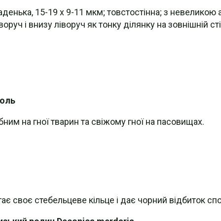
ладенька, 15-19 х 9-11 мкм; товстостінна; з невелико
воруч і внизу ліворуч як тонку ділянку на зовнішній ст
роль
бним на гної тварин та свіжому гної на пасовищах.
гає своє стебельцеве кільце і дає чорний відбиток спо