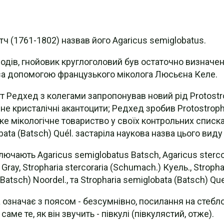
тч (1761-1802) назвав його Agaricus semiglobatus.
родів, гнойовик круглоголовий був остаточно визначе
 за допомогою французького міколога Люсьєна Келе.
т Редхед з колегами запропонував новий рід Protostrop
а не кристалічні акантоцити; Редхед зробив Protostrop
е мікологічне товариство у своїх контрольних списка
obata (Batsch) Quél. застаріла наукова назва цього виду 
лючають Agaricus semiglobatus Batsch, Agaricus sterco
ray, Stropharia stercoraria (Schumach.) Куель., Strophar
atsch) Noordel., та Stropharia semiglobata (Batsch) Que
a означає з поясом - безсумнівно, посилання на стеблові
аме те, як він звучить - півкулі (півкулястий, отже).