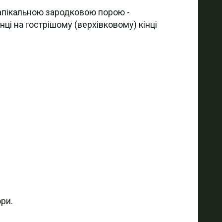
ю апікальною зародковою порою -
інці на гострішому (верхівковому) кінці
ри.