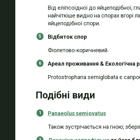
Від еліпсоїдної до яйцеподібної, г
найчіткіше видно на спорах вгорі лі
яйцеподібної спори.
Відбиток спор
Фіолетово-коричневий.
Ареал проживання & Екологічна 
Protostropharia semiglobata є сапро
Подібні види
Panaeolus semiovatus
Також зустрічається на гною; збері