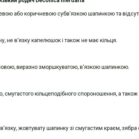
изький родич Deconica merdaria
евою або коричневою субв'язкою шапинкою та відсутн
, не в'язку капелюшок і також не має кільця.
емовою, виразно зморшкуватою, в'язкою шапинкою.
о, смугастого кільцеподібного спороношення, а також
 в'язку, жовтувату шапинку зі смугастим краєм, зябра 