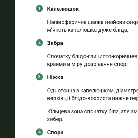
Капелюшок
Напівсферична шапка гнойовика кругл
м'якоть капелюшка дуже бліда.
Зябра
Спочатку блідо-глинисто-коричневі,
краями в міру дозрівання спор.
Ніжка
Однотонна з капелюшком, діаметром 
верхівці і блідо-вохриста нижче пер
Кільцева зона спочатку біла, але зм
зябер.
Спори