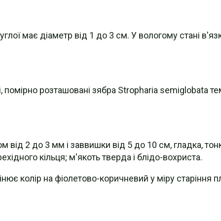
ої має діаметр від 1 до 3 см. У вологому стані в'язка
 помірно розташовані зябра Stropharia semiglobata т
від 2 до 3 мм і заввишки від 5 до 10 см, гладка, тон
ехідного кільця; м'якоть тверда і блідо-вохриста.
інює колір на фіолетово-коричневий у міру старіння пл