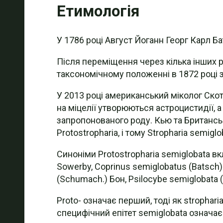
Етимологія
У 1786 році Август Йоганн Георг Карл Ба
Після переміщення через кілька інших 
таксономічному положенні в 1872 році
У 2013 році американський міколог Скот
на міцелії утворюються астроцистидії, 
запропонованого роду. Кью та Британськ
Protostropharia, і тому Stropharia semigl
Синоніми Protostropharia semiglobata вк
Sowerby, Coprinus semiglobatus (Batsch) G
(Schumach.) Бон, Psilocybe semiglobata (B
Proto- означає перший, тоді як strophari
специфічний епітет semiglobata означає с