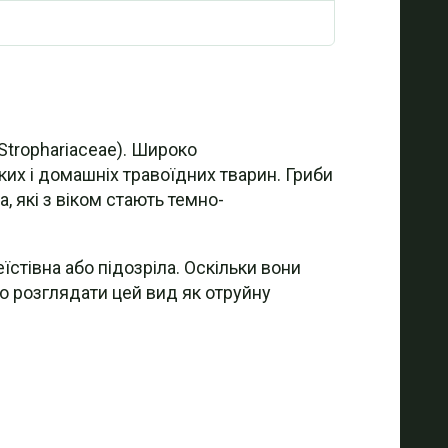
Strophariaceae). Широко
х і домашніх травоїдних тварин. Гриби
 які з віком стають темно-
еїстівна або підозріла. Оскільки вони
мо розглядати цей вид як отруйну