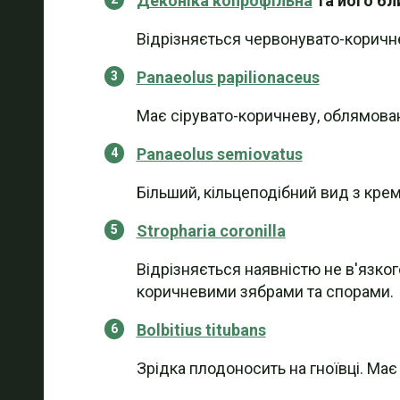
Деконіка копрофільна
та його бл
Відрізняється червонувато-коричн
Panaeolus papilionaceus
Має сірувато-коричневу, облямовану
Panaeolus semiovatus
Більший, кільцеподібний вид з кр
Stropharia coronilla
Відрізняється наявністю не в'язког
коричневими зябрами та спорами.
Bolbitius titubans
Зрідка плодоносить на гноївці. Має