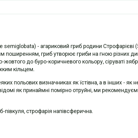
e semiglobata) - агариковий гриб родини Строфарієві (
поширенням, гриб утворює гриби на гною різних дики
-жовтого до буро-коричневого кольору, сіруваті зябра,
ихким кільцем.
яких польових визначниках як їстівна, а в інших - як н
у відомі як принаймні помірно отруйні, ми рекомендує
б-півкуля, строфарія напівсферична.