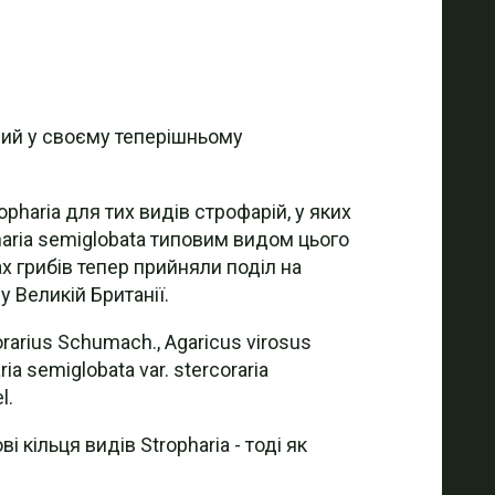
ний у своєму теперішньому
haria для тих видів строфарій, у яких
haria semiglobata типовим видом цього
х грибів тепер прийняли поділ на
у Великій Британії.
rarius Schumach., Agaricus virosus
ia semiglobata var. stercoraria
l.
 кільця видів Stropharia - тоді як