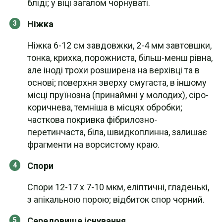
бліді; у віці загалом чорнуваті.
Ніжка
Ніжка 6-12 см завдовжки, 2-4 мм завтовшки,
тонка, крихка, порожниста, більш-менш рівна,
але іноді трохи розширена на верхівці та в
основі; поверхня зверху смугаста, в іншому
місці пруїнозна (принаймні у молодих), сіро-
коричнева, темніша в місцях обробки;
часткова покривка фібрилозно-
перетинчаста, біла, швидкоплинна, залишає
фрагменти на ворсистому краю.
Спори
Спори 12-17 х 7-10 мкм, еліптичні, гладенькі,
з апікальною порою; відбиток спор чорний.
Середовище існування