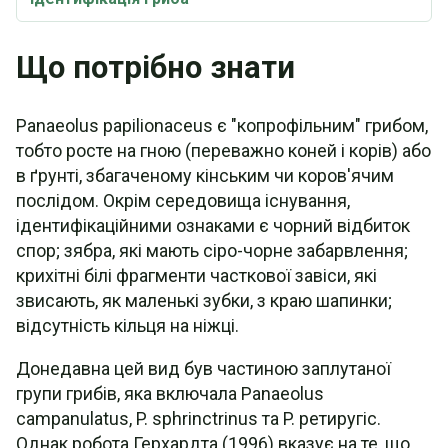
Що потрібно знати
Panaeolus papilionaceus є "копрофільним" грибом,
тобто росте на гною (переважно коней і корів) або
в ґрунті, збагаченому кінським чи коров'ячим
послідом. Окрім середовища існування,
ідентифікаційними ознаками є чорний відбиток
спор; зябра, які мають сіро-чорне забарвлення;
крихітні білі фрагменти часткової завіси, які
звисають, як маленькі зубки, з краю шапинки;
відсутність кільця на ніжці.
Донедавна цей вид був частиною заплутаної
групи грибів, яка включала Panaeolus
campanulatus, P. sphrinctrinus та P. ретиругіс.
Однак робота Герхардта (1996) вказує на те, що