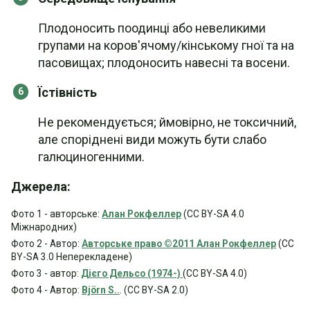
Плодоносить поодинці або невеликими
групами на коров'ячому/кінському гної та на
пасовищах; плодоносить навесні та восени.
Їстівність
Не рекомендується; ймовірно, не токсичний,
але споріднені види можуть бути слабо
галюциногенними.
Джерела:
Фото 1 - авторське:
Алан Рокфеллер
(CC BY-SA 4.0
Міжнародних)
Фото 2 - Автор:
Авторське право ©2011 Алан Рокфеллер
(CC
BY-SA 3.0 Неперекладене)
Фото 3 - автор:
Дієго Дельсо (1974-)
(CC BY-SA 4.0)
Фото 4 - Автор:
Björn S..
. (CC BY-SA 2.0)