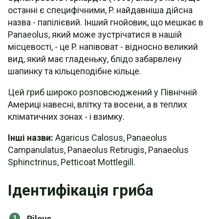
останні є специфічними, P. найдавніша дійсна
назва - папілієвий. Інший гнойовик, що мешкає в
Panaeolus, який може зустрічатися в нашій
місцевості, - це P. напівоват - відносно великий
вид, який має гладеньку, блідо забарвлену
шапинку та кільцеподібне кільце.
Цей гриб широко розповсюджений у Північній
Америці навесні, влітку та восени, а в теплих
кліматичних зонах - і взимку.
Інші назви:
Agaricus Calosus, Panaeolus
Campanulatus, Panaeolus Retirugis, Panaeolus
Sphinctrinus, Petticoat Mottlegill.
Ідентифікація гриба
Pileus