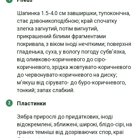
Шапинка 1.5-4.0 см завширшки, тупоконічна,
стає дзвоникоподібною; край спочатку
злегка загнутий, потім вигнутий,
прикрашений білими фрагментами
покривала, з віком іноді нечіткими; поверхня
гладенька, суха, у вологу погоду субв'язка,
від оливково-коричневого до сіро-
коричневого, зрідка жовтувато-коричневого
до червонувато-коричневого на диску;
м'якуш від сірувато- до буро-коричневого,
тонкий; запах слабкий.
Пластинки
Зябра прирослі до придаткових, іноді
відокремлені, зближені, широкі, блідо-сірі, на
гранях темніші від дозріваючих спор, краї