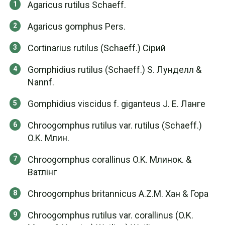
Agaricus rutilus Schaeff.
Agaricus gomphus Pers.
Cortinarius rutilus (Schaeff.) Сірий
Gomphidius rutilus (Schaeff.) S. Лунделл &
Nannf.
Gomphidius viscidus f. giganteus J. E. Ланге
Chroogomphus rutilus var. rutilus (Schaeff.)
O.K. Млин.
Chroogomphus corallinus O.K. Млинок. &
Ватлінг
Chroogomphus britannicus A.Z.M. Хан & Гора
Chroogomphus rutilus var. corallinus (O.K.