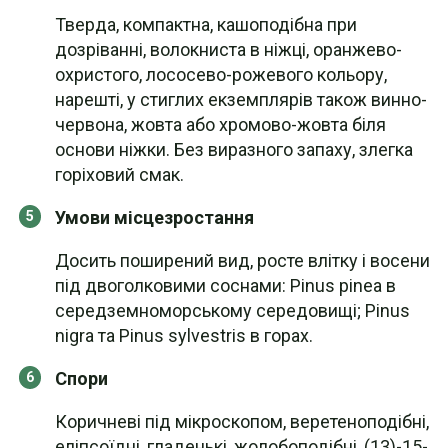
Тверда, компактна, кашоподібна при
дозріванні, волокниста в ніжці, оранжево-
охристого, лососево-рожевого кольору,
нарешті, у стиглих екземплярів також винно-
червона, жовта або хромово-жовта біля
основи ніжки. Без виразного запаху, злегка
горіховий смак.
Умови місцезростання
Досить поширений вид, росте влітку і восени
під двоголковими соснами: Pinus pinea в
середземноморському середовищі; Pinus
nigra та Pinus sylvestris в горах.
Спори
Коричневі під мікроскопом, веретеноподібні,
еліпсоїдні, гладенькі, жолобоподібні, (13)-15-