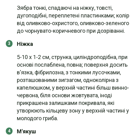
Зябра тонкі, спадаючі на ніжку, товсті,
дугоподібні, переплетені пластинками; колір
від оливково-охристого, оливково-зеленого
до чорнувато-коричневого при дозріванні.
Ніжка
5-10 х 1-2 см, струнка, циліндроподібна, при
основі послаблена, повна; поверхня досить
в'язка, фібрилозна, з тонкими лусочками,
розташованими зигзагом, одноколірна з
капелюшком, у верхній частині більш винно-
червона, біля основи жовтувата, іноді
прикрашена залишками покривала, які
утворюють кільцеву зону у верхній частині у
молодого гриба.
М'якуш