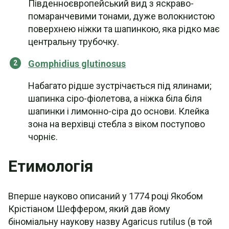
Південноєвропейський вид з яскраво-
помаранчевими тонами, дуже волокнистою
поверхнею ніжки та шапинкою, яка рідко має
центральну трубочку.
Gomphidius glutinosus
Набагато рідше зустрічається під ялинами;
шапинка сіро-фіолетова, а ніжка біла біля
шапинки і лимонно-сіра до основи. Клейка
зона на верхівці стебла з віком поступово
чорніє.
Етимологія
Вперше науково описаний у 1774 році Якобом
Крістіаном Шеффером, який дав йому
біноміальну наукову назву Agaricus rutilus (в той