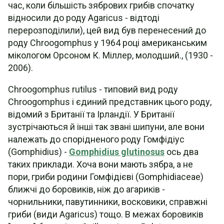
час, коли більшість зябрових грибів спочатку
відносили до роду Agaricus - відтоді
перерозподілили), цей вид був перенесений до
роду Chroogomphus у 1964 році американським
мікологом Орсоном К. Міллер, молодший., (1930 -
2006).
Chroogomphus rutilus - типовий вид роду
Chroogomphus і єдиний представник цього роду,
відомий з Британії та Ірландії. У Британії
зустрічаються й інші так звані шипуни, але вони
належать до спорідненого роду Гомфідіус
(Gomphidius) -
Gomphidius glutinosus
ось два
таких приклади. Хоча вони мають зябра, а не
пори, гриби родини Гомфідієві (Gomphidiaceae)
ближчі до боровиків, ніж до агариків -
чорнильники, павутинники, восковики, справжні
гриби (види Agaricus) тощо. В межах боровиків