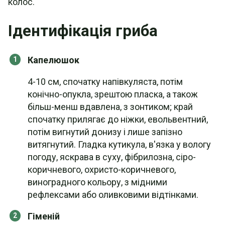
колос.
Ідентифікація гриба
Капелюшок
4-10 см, спочатку напівкуляста, потім
конічно-опукла, зрештою пласка, а також
більш-менш вдавлена, з зонтиком; край
спочатку прилягає до ніжки, евольвентний,
потім вигнутий донизу і лише запізно
витягнутий. Гладка кутикула, в'язка у вологу
погоду, яскрава в суху, фібрилозна, сіро-
коричневого, охристо-коричневого,
виноградного кольору, з мідними
рефлексами або оливковими відтінками.
Гіменій