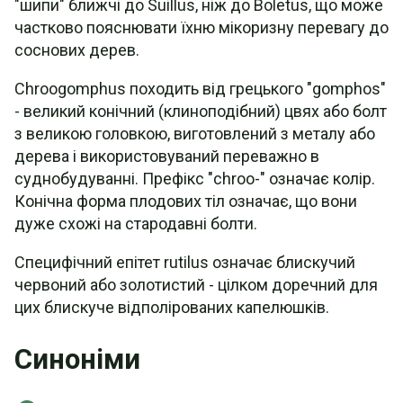
"шипи" ближчі до Suillus, ніж до Boletus, що може
частково пояснювати їхню мікоризну перевагу до
соснових дерев.
Chroogomphus походить від грецького "gomphos"
- великий конічний (клиноподібний) цвях або болт
з великою головкою, виготовлений з металу або
дерева і використовуваний переважно в
суднобудуванні. Префікс "chroo-" означає колір.
Конічна форма плодових тіл означає, що вони
дуже схожі на стародавні болти.
Специфічний епітет rutilus означає блискучий
червоний або золотистий - цілком доречний для
цих блискуче відполірованих капелюшків.
Синоніми