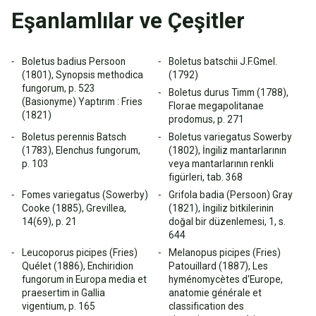
Eşanlamlılar ve Çeşitler
Boletus badius Persoon
Boletus batschii J.F.Gmel.
(1801), Synopsis methodica
(1792)
fungorum, p. 523
Boletus durus Timm (1788),
(Basionyme) Yaptırım : Fries
Florae megapolitanae
(1821)
prodomus, p. 271
Boletus perennis Batsch
Boletus variegatus Sowerby
(1783), Elenchus fungorum,
(1802), İngiliz mantarlarının
p. 103
veya mantarlarının renkli
figürleri, tab. 368
Fomes variegatus (Sowerby)
Grifola badia (Persoon) Gray
Cooke (1885), Grevillea,
(1821), İngiliz bitkilerinin
14(69), p. 21
doğal bir düzenlemesi, 1, s.
644
Leucoporus picipes (Fries)
Melanopus picipes (Fries)
Quélet (1886), Enchiridion
Patouillard (1887), Les
fungorum in Europa media et
hyménomycètes d'Europe,
praesertim in Gallia
anatomie générale et
vigentium, p. 165
classification des