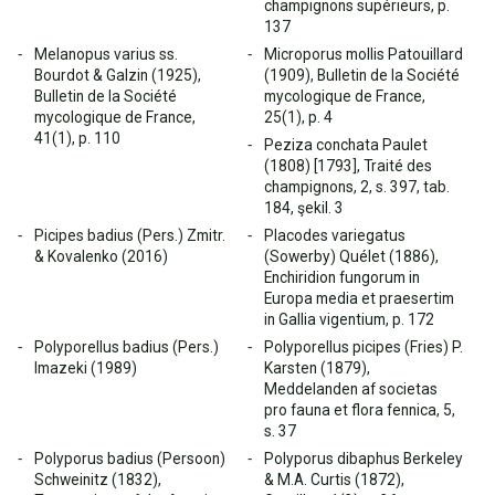
champignons supérieurs, p.
137
Melanopus varius ss.
Microporus mollis Patouillard
Bourdot & Galzin (1925),
(1909), Bulletin de la Société
Bulletin de la Société
mycologique de France,
mycologique de France,
25(1), p. 4
41(1), p. 110
Peziza conchata Paulet
(1808) [1793], Traité des
champignons, 2, s. 397, tab.
184, şekil. 3
Picipes badius (Pers.) Zmitr.
Placodes variegatus
& Kovalenko (2016)
(Sowerby) Quélet (1886),
Enchiridion fungorum in
Europa media et praesertim
in Gallia vigentium, p. 172
Polyporellus badius (Pers.)
Polyporellus picipes (Fries) P.
Imazeki (1989)
Karsten (1879),
Meddelanden af societas
pro fauna et flora fennica, 5,
s. 37
Polyporus badius (Persoon)
Polyporus dibaphus Berkeley
Schweinitz (1832),
& M.A. Curtis (1872),