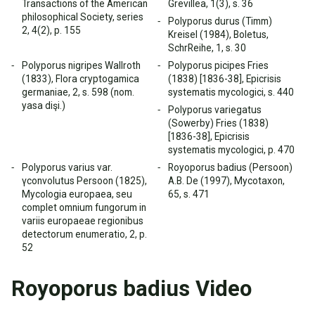
Transactions of the American
Grevillea, 1(3), s. 36
philosophical Society, series
Polyporus durus (Timm)
2, 4(2), p. 155
Kreisel (1984), Boletus,
SchrReihe, 1, s. 30
Polyporus nigripes Wallroth
Polyporus picipes Fries
(1833), Flora cryptogamica
(1838) [1836-38], Epicrisis
germaniae, 2, s. 598 (nom.
systematis mycologici, s. 440
yasa dişi.)
Polyporus variegatus
(Sowerby) Fries (1838)
[1836-38], Epicrisis
systematis mycologici, p. 470
Polyporus varius var.
Royoporus badius (Persoon)
γconvolutus Persoon (1825),
A.B. De (1997), Mycotaxon,
Mycologia europaea, seu
65, s. 471
complet omnium fungorum in
variis europaeae regionibus
detectorum enumeratio, 2, p.
52
Royoporus badius Video