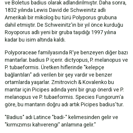
ve Boletus badius olarak adlandırılmıştır. Daha sonra,
1832 yılında Lewis David de Schweinitz adlı
Amerikalı bir mikolog bu türü Polyporus grubuna
dahil etmiştir. De Schweinitz'in bir yıl önce kurduğu
Royoporus adlı yeni bir gruba taşıdığı 1997 yılına
kadar bu isim altında kaldı.
Polyporaceae familyasında R'ye benzeyen diğer bazı
mantarlar. badius P içerir. dictyopus, P. melanopus ve
P. tubaeformis. Üretken hiflerinde "kelepçe
bağlantıları" adı verilen bir şey vardır ve benzer
ortamlarda yaşarlar. Zmitrovich & Kovalenko bu
mantar için Picipes adında yeni bir grup önerdi ve P.
melanopus ve P. tubaeformis. Species Fungorum'a
göre, bu mantarın doğru adı artık Picipes badius'tur.
"Badius" adı Latince "badi-" kelimesinden gelir ve
"kırmızımsı kahverengi" anlamına gelir."