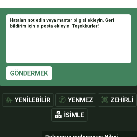
GÖNDERMEK
YENILEBILIR
YENMEZ
ZEHIRLI
İSIMLE
Polyporus melanopus: Nihai