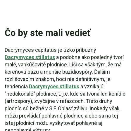
Čo by ste mali vedieť
Dacrymyces capitatus je úzko príbuzný
Dacrymyces stillatus
a podobne ako posledný tvorí
malé, vankúšovité plodnice. Líši sa však tým, že má
koreňovú bázu a menšie bazídiospóry. Ďalším
rozlišovacím znakom, hoci nie definitívnym, je
tendencia
Dacrymyces stillatus
a vznikajú
"nedokonalé" plodnice, t. j.e. kde sa tvoria len konídie
(artrospory), zvyčajne v reťazcoch. Tieto druhy
plodníc sú bežné v S.F. Oblasť zálivu. inokedy však
môžu prevládať pohlavné plodnice alebo sa na tej
istej plodnici môžu vyskytovať pohlavné aj
nepohlavné výtrusy.