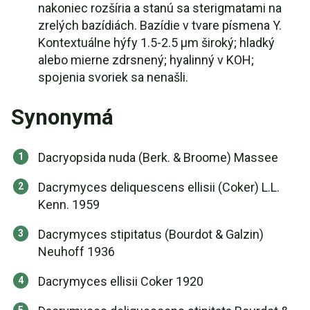
nakoniec rozšíria a stanú sa sterigmatami na
zrelých bazídiách. Bazídie v tvare písmena Y.
Kontextuálne hýfy 1.5-2.5 µm široký; hladký
alebo mierne zdrsnený; hyalinný v KOH;
spojenia svoriek sa nenašli.
Synonymá
Dacryopsida nuda (Berk. & Broome) Massee
Dacrymyces deliquescens ellisii (Coker) L.L.
Kenn. 1959
Dacrymyces stipitatus (Bourdot & Galzin)
Neuhoff 1936
Dacrymyces ellisii Coker 1920