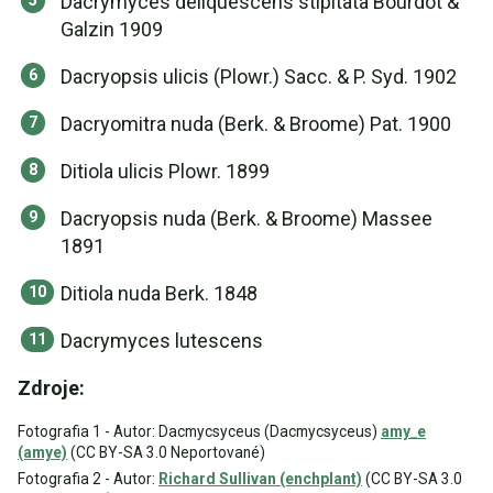
Dacrymyces deliquescens stipitata Bourdot &
Galzin 1909
Dacryopsis ulicis (Plowr.) Sacc. & P. Syd. 1902
Dacryomitra nuda (Berk. & Broome) Pat. 1900
Ditiola ulicis Plowr. 1899
Dacryopsis nuda (Berk. & Broome) Massee
1891
Ditiola nuda Berk. 1848
Dacrymyces lutescens
Zdroje:
Fotografia 1 - Autor: Dacmycsyceus (Dacmycsyceus)
amy_e
(amye)
(CC BY-SA 3.0 Neportované)
Fotografia 2 - Autor:
Richard Sullivan (enchplant)
(CC BY-SA 3.0