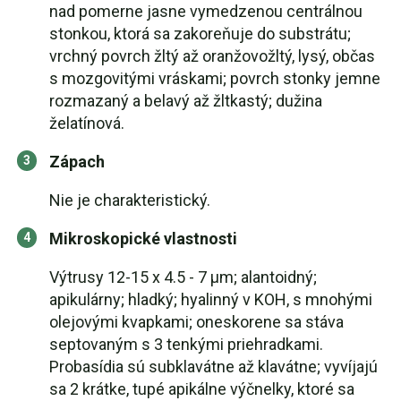
nad pomerne jasne vymedzenou centrálnou
stonkou, ktorá sa zakoreňuje do substrátu;
vrchný povrch žltý až oranžovožltý, lysý, občas
s mozgovitými vráskami; povrch stonky jemne
rozmazaný a belavý až žltkastý; dužina
želatínová.
Zápach
Nie je charakteristický.
Mikroskopické vlastnosti
Výtrusy 12-15 x 4.5 - 7 µm; alantoidný;
apikulárny; hladký; hyalinný v KOH, s mnohými
olejovými kvapkami; oneskorene sa stáva
septovaným s 3 tenkými priehradkami.
Probasídia sú subklavátne až klavátne; vyvíjajú
sa 2 krátke, tupé apikálne výčnelky, ktoré sa